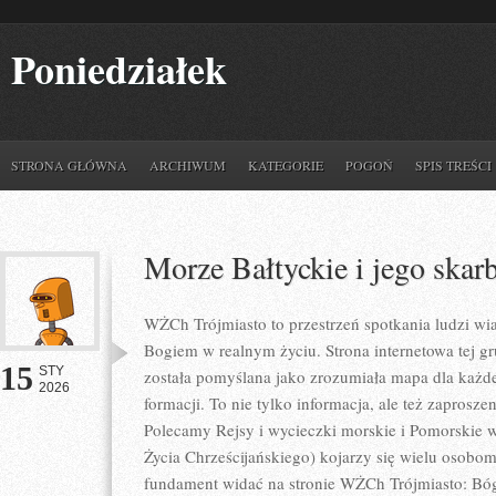
Poniedziałek
STRONA GŁÓWNA
ARCHIWUM
KATEGORIE
POGOŃ
SPIS TREŚCI
Morze Bałtyckie i jego skar
WŻCh Trójmiasto to przestrzeń spotkania ludzi wiar
Bogiem w realnym życiu. Strona internetowa tej 
15
STY
została pomyślana jako zrozumiała mapa dla każd
2026
formacji. To nie tylko informacja, ale też zaprosz
Polecamy Rejsy i wycieczki morskie i Pomorskie
Życia Chrześcijańskiego) kojarzy się wielu osobom
fundament widać na stronie WŻCh Trójmiasto: Bóg