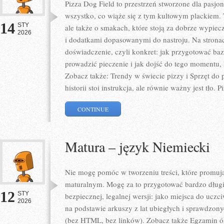
Pizza Dog Field to przestrzeń stworzone dla pasj
wszystko, co wiąże się z tym kultowym plackiem. 
14
STY
ale także o smakach, które stoją za dobrze wypie
2026
i dodatkami dopasowanymi do nastroju. Na stronac
doświadczenie, czyli konkret: jak przygotować baz
prowadzić pieczenie i jak dojść do tego momentu,
Zobacz także: Trendy w świecie pizzy i Sprzęt do 
historii stoi instrukcja, ale równie ważny jest tło. P
CONTINUE
Matura – język Niemiecki
Nie mogę pomóc w tworzeniu treści, które promują
maturalnym. Mogę za to przygotować bardzo długi
12
STY
bezpiecznej, legalnej wersji: jako miejsca do ucz
2026
na podstawie arkuszy z lat ubiegłych i sprawdzon
(bez HTML, bez linków). Zobacz także Egzamin ós