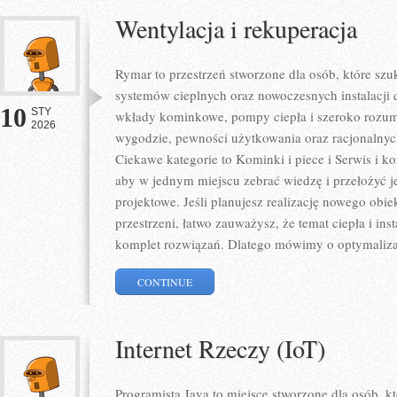
Wentylacja i rekuperacja
Rymar to przestrzeń stworzone dla osób, które sz
systemów cieplnych oraz nowoczesnych instalacji 
10
STY
wkłady kominkowe, pompy ciepła i szeroko rozumi
2026
wygodzie, pewności użytkowania oraz racjonalnych
Ciekawe kategorie to Kominki i piece i Serwis i ko
aby w jednym miejscu zebrać wiedzę i przełożyć j
projektowe. Jeśli planujesz realizację nowego obiek
przestrzeni, łatwo zauważysz, że temat ciepła i inst
komplet rozwiązań. Dlatego mówimy o optymaliza
CONTINUE
Internet Rzeczy (IoT)
Programista Java to miejsce stworzone dla osób, 