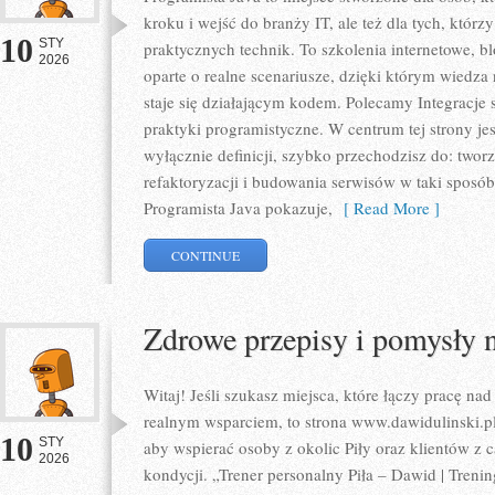
kroku i wejść do branży IT, ale też dla tych, którzy
10
STY
praktycznych technik. To szkolenia internetowe, b
2026
oparte o realne scenariusze, dzięki którym wiedza n
staje się działającym kodem. Polecamy Integracje 
praktyki programistyczne. W centrum tej strony je
wyłącznie definicji, szybko przechodzisz do: two
refaktoryzacji i budowania serwisów w taki sposó
Programista Java pokazuje,
[ Read More ]
CONTINUE
Zdrowe przepisy i pomysły n
Witaj! Jeśli szukasz miejsca, które łączy pracę nad
realnym wsparciem, to strona www.dawidulinski.pl 
10
STY
aby wspierać osoby z okolic Piły oraz klientów z c
2026
kondycji. „Trener personalny Piła – Dawid | Treningi