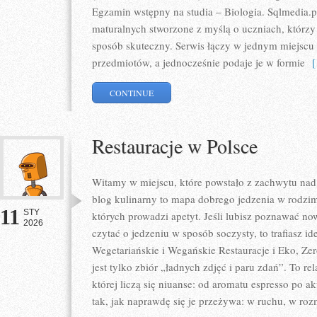
Egzamin wstępny na studia – Biologia. Sqlmedia.
maturalnych stworzone z myślą o uczniach, którz
sposób skuteczny. Serwis łączy w jednym miejscu 
przedmiotów, a jednocześnie podaje je w formie
[ 
CONTINUE
Restauracje w Polsce
Witamy w miejscu, które powstało z zachwytu nad
blog kulinarny to mapa dobrego jedzenia w rodzi
11
STY
których prowadzi apetyt. Jeśli lubisz poznawać no
2026
czytać o jedzeniu w sposób soczysty, to trafiasz id
Wegetariańskie i Wegańskie Restauracje i Eko, Zer
jest tylko zbiór „ładnych zdjęć i paru zdań”. To re
której liczą się niuanse: od aromatu espresso po ak
tak, jak naprawdę się je przeżywa: w ruchu, w ro