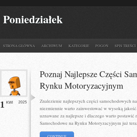
Poniedziałek
STRONA GŁÓWNA
ARCHIWUM
KATEGORIE
POGOŃ
SPIS TREŚCI
Poznaj Najlepsze Części S
Rynku Motoryzacyjnym
Znalezienie najlepszych części samochodowych na
1
2025
KWI
niezmiennie warto zainwestować w wysoką jakość. 
uznawane za najlepsze i dlaczego warto postawić n
Samochodowe na Rynku Motoryzacyjnym już tera
CONTINUE