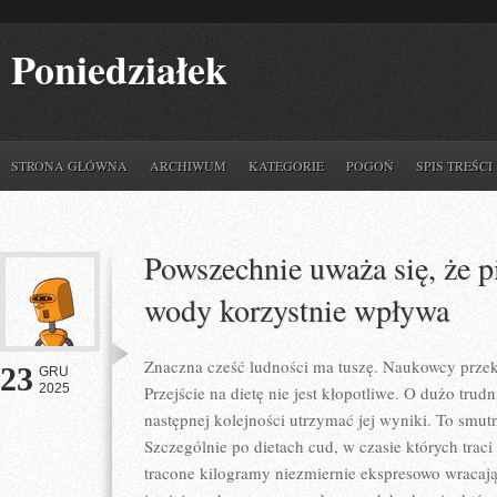
Poniedziałek
STRONA GŁÓWNA
ARCHIWUM
KATEGORIE
POGOŃ
SPIS TREŚCI
Powszechnie uważa się, że pi
wody korzystnie wpływa
Znaczna cześć ludności ma tuszę. Naukowcy prze
23
GRU
2025
Przejście na dietę nie jest kłopotliwe. O dużo trudn
następnej kolejności utrzymać jej wyniki. To smutn
Szczególnie po dietach cud, w czasie których traci
tracone kilogramy niezmiernie ekspresowo wracaj