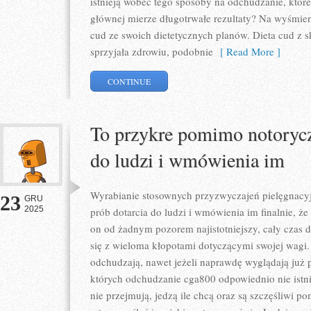
istnieją wobec tego sposoby na odchudzanie, któr
głównej mierze długotrwałe rezultaty? Na wyśmien
cud ze swoich dietetycznych planów. Dieta cud z 
sprzyjała zdrowiu, podobnie
[ Read More ]
CONTINUE
To przykre pomimo notorycz
do ludzi i wmówienia im
Wyrabianie stosownych przyzwyczajeń pielęgnacy
23
GRU
2025
prób dotarcia do ludzi i wmówienia im finalnie, że
on od żadnym pozorem najistotniejszy, cały czas
się z wieloma kłopotami dotyczącymi swojej wagi. S
odchudzają, nawet jeżeli naprawdę wyglądają już p
których odchudzanie cga800 odpowiednio nie istni
nie przejmują, jedzą ile chcą oraz są szczęśliwi 