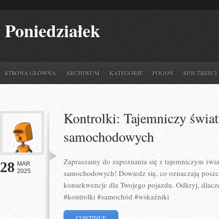
Poniedziałek
STRONA GŁÓWNA
ARCHIWUM
KATEGORIE
POGOŃ
SPIS TREŚCI
Kontrolki: Tajemniczy świa
samochodowych
Zapraszamy do zapoznania się z tajemniczym św
28
MAR
2025
samochodowych! Dowiedz się, co oznaczają poszc
konsekwencje dla Twojego pojazdu. Odkryj, dlacz
#kontrolki #samochód #wskaźniki
CONTINUE