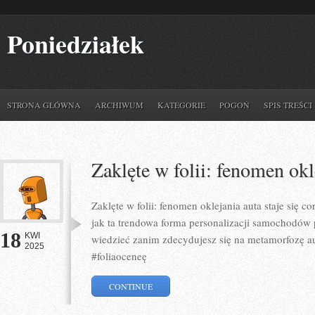
Poniedziałek
STRONA GŁÓWNA
ARCHIWUM
KATEGORIE
POGOŃ
SPIS TREŚCI
Zaklęte w folii: fenomen okl
Zaklęte w folii: fenomen oklejania auta staje się c
jak ta trendowa forma personalizacji samochodów 
18
KWI
wiedzieć zanim zdecydujesz się na metamorfozę au
2025
#foliaoceneę
CONTINUE