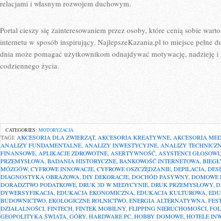
relacjami i własnym rozwojem duchowym.
Portal cieszy się zainteresowaniem przez osoby, które cenią sobie warto
internetu w sposób inspirujący. NajlepszeKazania.pl to miejsce pełne d
dnia może pomagać użytkownikom odnajdywać motywację, nadzieję i 
codziennego życia.
CATEGORIES:
MOTORYZACJA
TAGI:
AKCESORIA DLA ZWIERZĄT
,
AKCESORIA KREATYWNE
,
AKCESORIA ME
ANALIZY FUNDAMENTALNE
,
ANALIZY INWESTYCYJNE
,
ANALIZY TECHNICZ
FINANSOWE
,
APLIKACJE ZDROWOTNE
,
ASERTYWNOŚĆ
,
ASYSTENCI GŁOSOWI
PRZEMYSŁOWA
,
BADANIA HISTORYCZNE
,
BANKOWOŚĆ INTERNETOWA
,
BIEGŁ
MÓZGÓW
,
CYFROWE INNOWACJE
,
CYFROWE OSZCZĘDZANIE
,
DEPILACJA
,
DES
DIAGNOSTYKA OBRAZOWA
,
DIY DEKORACJE
,
DOCHÓD PASYWNY
,
DOMOWE 
DORADZTWO PODATKOWE
,
DRUK 3D W MEDYCYNIE
,
DRUK PRZEMYSŁOWY
,
D
DYWERSYFIKACJA
,
EDUKACJA EKONOMICZNA
,
EDUKACJA KULTUROWA
,
EDU
BUDOWNICTWO
,
EKOLOGICZNE ROLNICTWO
,
ENERGIA ALTERNATYWNA
,
FES
DZIAŁALNOŚCI
,
FINTECH
,
FINTEK MOBILNY
,
FLIPPING NIERUCHOMOŚCI
,
FOL
GEOPOLITYKA ŚWIATA
,
GÓRY
,
HARDWARE PC
,
HOBBY DOMOWE
,
HOTELE IN