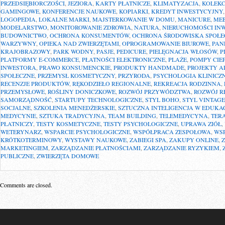
PRZEDSIĘBIORCZOŚCI
,
JEZIORA
,
KARTY PŁATNICZE
,
KLIMATYZACJA
,
KOLEKC
GAMINGOWE
,
KONFERENCJE NAUKOWE
,
KOPIARKI
,
KREDYT INWESTYCYJNY
LOGOPEDIA
,
LOKALNE MARKI
,
MAJSTERKOWANIE W DOMU
,
MANICURE
,
MEB
MODELARSTWO
,
MONITOROWANIE ZDROWIA
,
NATURA
,
NIERUCHOMOŚCI IN
BUDOWNICTWO
,
OCHRONA KONSUMENTÓW
,
OCHRONA ŚRODOWISKA SPOŁ
WARZYWNY
,
OPIEKA NAD ZWIERZĘTAMI
,
OPROGRAMOWANIE BIUROWE
,
PAN
KRAJOBRAZOWY
,
PARK WODNY
,
PASJE
,
PEDICURE
,
PIELĘGNACJA WŁOSÓW
,
P
PLATFORMY E-COMMERCE
,
PŁATNOŚCI ELEKTRONICZNE
,
PLAŻE
,
POMPY CIE
INWESTORA
,
PRAWO KONSUMENCKIE
,
PRODUKTY HANDMADE
,
PROJEKTY A
SPOŁECZNE
,
PRZEMYSŁ KOSMETYCZNY
,
PRZYRODA
,
PSYCHOLOGIA KLINICZ
RECENZJE PRODUKTÓW
,
RĘKODZIEŁO REGIONALNE
,
REKREACJA RODZINNA
,
PRZEMYSŁOWE
,
ROŚLINY DONICZKOWE
,
ROZWÓJ PRZYWÓDZTWA
,
ROZWÓJ R
SAMORZĄDNOŚĆ
,
STARTUPY TECHNOLOGICZNE
,
STYL BOHO
,
STYL VINTAGE
SOCJALNE
,
SZKOLENIA MENEDŻERSKIE
,
SZTUCZNA INTELIGENCJA W EDUKAC
MEDYCYNIE
,
SZTUKA TRADYCYJNA
,
TEAM BUILDING
,
TELEMEDYCYNA
,
TER
PŁATNICZY
,
TESTY KOSMETYCZNE
,
TESTY PSYCHOLOGICZNE
,
UPRAWA ZIÓŁ
,
WETERYNARZ
,
WSPARCIE PSYCHOLOGICZNE
,
WSPÓŁPRACA ZESPOŁOWA
,
WS
KRÓTKOTERMINOWY
,
WYSTAWY NAUKOWE
,
ZABIEGI SPA
,
ZAKUPY ONLINE
,
MARKETINGIEM
,
ZARZĄDZANIE PŁATNOŚCIAMI
,
ZARZĄDZANIE RYZYKIEM
,
PUBLICZNE
,
ZWIERZĘTA DOMOWE
Comments are closed.