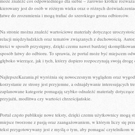
może znaleźć coś odpowiedniego dla siebie – zarówno krótkie rozważani
kierowany jest do osób w różnym wieku oraz o różnych doświadczeniac
łatwe do zrozumienia i mogą trafiać do szerokiego grona odbiorców.
Na stronie można znaleźć wartościowe materiały dotyczące uroczystoś
relacji międzyludzkich oraz tematów związanych z duchowością. Autorzy
treści w sposób przystępny, dzięki czemu nawet bardziej skomplikowa
sposób łatwy do odbioru. To sprawia, że portal może być miejscem o
głęboko wierzące, jak i tych, którzy dopiero rozpoczynają swoją drogę
NajlepszeKazania.pl wyróżnia się nowoczesnym wyglądem oraz wygod
korzystanie ze strony jest przyjemne, a odnajdywanie interesujących tre
zaplanowane kategorie pomagają szybko odnaleźć materiały dotyczące 
przyjaźń, modlitwa czy wartości chrześcijańskie.
Portal często publikuje nowe teksty, dzięki czemu użytkownicy mogą st
miejsce tworzone z pasją oraz zaangażowaniem, w którym liczy się pr
tekst przygotowywany jest z myślą o tym, aby pomagać czytelnikom w