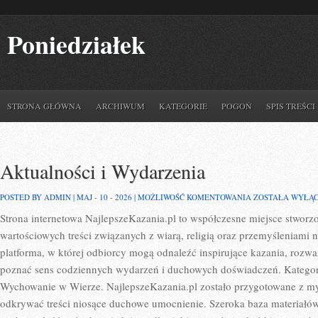
Poniedziałek
STRONA GŁÓWNA
ARCHIWUM
KATEGORIE
POGOŃ
SPIS TREŚCI
Aktualności i Wydarzenia
AKTUALNOŚCI
POSTED BY ADMIN | MAJ - 10 - 2026 |
MOŻLIWOŚĆ KOMENTOWANIA
ZOSTAŁA WYŁĄ
I
Strona internetowa NajlepszeKazania.pl to współczesne miejsce stworz
WYDARZENIA
wartościowych treści związanych z wiarą, religią oraz przemyśleniami 
platforma, w której odbiorcy mogą odnaleźć inspirujące kazania, rozwa
poznać sens codziennych wydarzeń i duchowych doświadczeń. Kategori
Wychowanie w Wierze. NajlepszeKazania.pl zostało przygotowane z myś
odkrywać treści niosące duchowe umocnienie. Szeroka baza materiałó