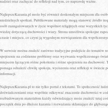
nadziei oraz zachęcać do refleksji nad tym, co naprawdę ważne.
NajlepszeKazania.pl może być również doskonałym miejscem dla osób
niedzielnych spotkań. Publikowane materiały mogą stanowić źródło inspi
osób zaangażowanych w życie wspólnot religijnych oraz wszystkich tyc
wiedzę dotyczącą duchowości i wiary. Strona umożliwia spokojne zapo
czasie i miejscu, co czyni ją wygodnym rozwiązaniem dla współczesny
W serwisie można znaleźć zarówno tradycyjne podejście do tematów reli
spojrzenie na codzienne problemy oraz wyzwania współczesnego świata.
miejscem łączącym różne pokolenia i różne spojrzenia na duchowość. To
pomaga odnaleźć chwilę spokoju, wyciszenia oraz refleksji w świecie 
informacji.
NajlepszeKazania.pl to nie tylko portal z tekstami. To społeczność ludzi
doświadczeniami oraz wspólnie odkrywać znaczenie duchowości w cod
rozbudowanym materiałom każdy odwiedzający może znaleźć tutaj coś dla
początek dnia po dłuższe kazania i rozważania skłaniające do głębszeg