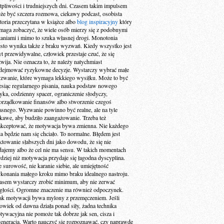
tpliwości i trudniejszych dni. Czasem takim impulsem
że być szczera rozmowa, ciekawy podcast, osobista
storia przeczytana w książce albo
blog inspiracyjny
który
maga zobaczyć, że wiele osób mierzy się z podobnymi
taniami i mimo to szuka własnej drogi. Monotonia
ęsto wynika także z braku wyzwań. Kiedy wszystko jest
yt przewidywalne, człowiek przestaje czuć, że się
zwija. Nie oznacza to, że należy natychmiast
dejmować ryzykowne decyzje. Wystarczy wybrać małe
zwanie, które wymaga lekkiego wysiłku. Może to być
esiąc regularnego pisania, nauka podstaw nowego
zyka, codzienny spacer, ograniczenie słodyczy,
orządkowanie finansów albo stworzenie czegoś
asnego. Wyzwanie powinno być realne, ale na tyle
ekawe, aby budziło zaangażowanie. Trzeba też
akceptować, że motywacja bywa zmienna. Nie każdego
ia będzie nam się chciało. To normalne. Błędem jest
aktowanie słabszych dni jako dowodu, że się nie
dajemy albo że cel nie ma sensu. W takich momentach
rdziej niż motywacja przydaje się łagodna dyscyplina.
e surowość, nie karanie siebie, ale umiejętność
konania małego kroku mimo braku idealnego nastroju.
asem wystarczy zrobić minimum, aby nie zerwać
ągłości. Ogromne znaczenie ma również odpoczynek.
ak motywacji bywa mylony z przemęczeniem. Jeśli
łowiek od dawna działa ponad siły, żadna technika
tywacyjna nie pomoże tak dobrze jak sen, cisza i
generacja. Warto nauczyć się rozpoznawać, czy naprawdę