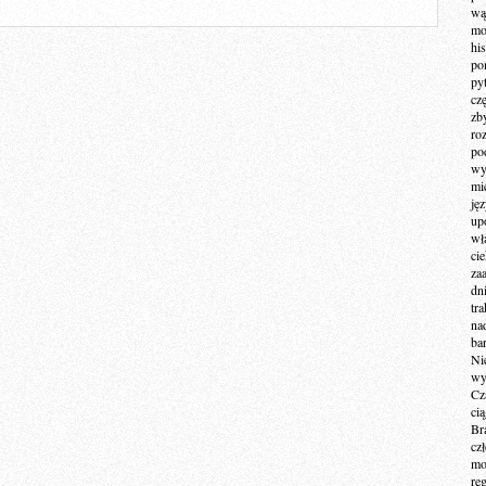
wą
mo
hi
po
py
cz
zb
ro
po
wy
mi
ję
up
wł
ci
za
dn
tr
na
ba
Ni
wy
Cz
ci
Br
cz
mo
re