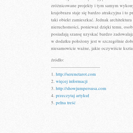
zróżnicowane projekty i tym samym wykony
krajobrazu staje się bardzo atrakcyjna i to 
taki obiekt zamieszkać. Jednak architektur
nieruchomości, ponieważ dzięki temu, osoby
posiadają szansę uzyskać bardzo zadowalają
w dodatku położony jest w szczególnie dobre
niesamowicie ważne, jakie oczywiście kształ
źródło:
———————————
1.
http://serenetarot.com
2.
więcej informacji
3.
http://showjumpersusa.com
4.
przeczytaj artykuł
5.
pełna treść