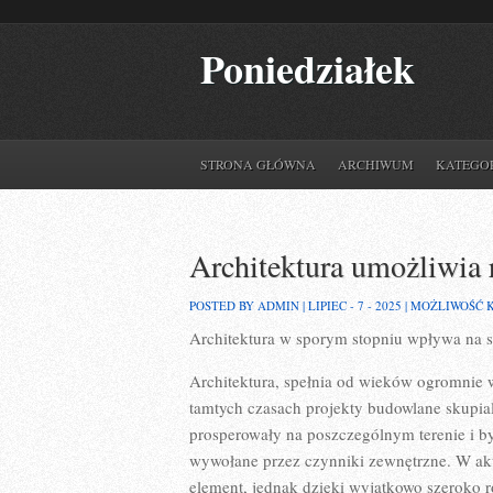
Poniedziałek
STRONA GŁÓWNA
ARCHIWUM
KATEGO
Architektura umożliwia 
POSTED BY ADMIN | LIPIEC - 7 - 2025 |
MOŻLIWOŚĆ 
Architektura w sporym stopniu wpływa na 
Architektura, spełnia od wieków ogromnie 
tamtych czasach projekty budowlane skupial
prosperowały na poszczególnym terenie i b
wywołane przez czynniki zewnętrzne. W aktu
element, jednak dzięki wyjątkowo szeroko r