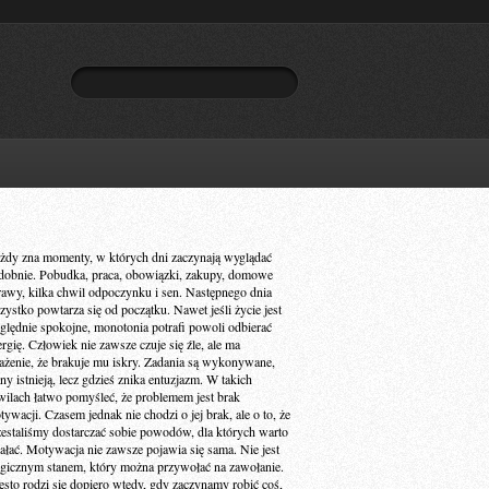
żdy zna momenty, w których dni zaczynają wyglądać
dobnie. Pobudka, praca, obowiązki, zakupy, domowe
rawy, kilka chwil odpoczynku i sen. Następnego dnia
zystko powtarza się od początku. Nawet jeśli życie jest
ględnie spokojne, monotonia potrafi powoli odbierać
ergię. Człowiek nie zawsze czuje się źle, ale ma
ażenie, że brakuje mu iskry. Zadania są wykonywane,
ny istnieją, lecz gdzieś znika entuzjazm. W takich
wilach łatwo pomyśleć, że problemem jest brak
ywacji. Czasem jednak nie chodzi o jej brak, ale o to, że
zestaliśmy dostarczać sobie powodów, dla których warto
iałać. Motywacja nie zawsze pojawia się sama. Nie jest
gicznym stanem, który można przywołać na zawołanie.
ęsto rodzi się dopiero wtedy, gdy zaczynamy robić coś,