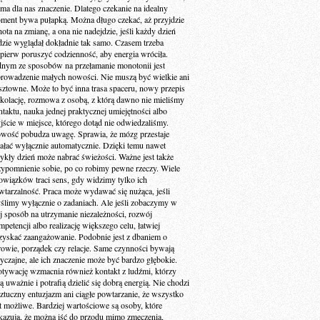
 ma dla nas znaczenie. Dlatego czekanie na idealny
ment bywa pułapką. Można długo czekać, aż przyjdzie
ota na zmianę, a ona nie nadejdzie, jeśli każdy dzień
dzie wyglądał dokładnie tak samo. Czasem trzeba
jpierw poruszyć codzienność, aby energia wróciła.
dnym ze sposobów na przełamanie monotonii jest
rowadzenie małych nowości. Nie muszą być wielkie ani
sztowne. Może to być inna trasa spaceru, nowy przepis
 kolację, rozmowa z osobą, z którą dawno nie mieliśmy
ntaktu, nauka jednej praktycznej umiejętności albo
jście w miejsce, którego dotąd nie odwiedzaliśmy.
wość pobudza uwagę. Sprawia, że mózg przestaje
iałać wyłącznie automatycznie. Dzięki temu nawet
ykły dzień może nabrać świeżości. Ważne jest także
zypomnienie sobie, po co robimy pewne rzeczy. Wiele
owiązków traci sens, gdy widzimy tylko ich
wtarzalność. Praca może wydawać się nużąca, jeśli
ślimy wyłącznie o zadaniach. Ale jeśli zobaczymy w
ej sposób na utrzymanie niezależności, rozwój
petencji albo realizację większego celu, łatwiej
zyskać zaangażowanie. Podobnie jest z dbaniem o
rowie, porządek czy relacje. Same czynności bywają
yczajne, ale ich znaczenie może być bardzo głębokie.
tywację wzmacnia również kontakt z ludźmi, którzy
ą uważnie i potrafią dzielić się dobrą energią. Nie chodzi
sztuczny entuzjazm ani ciągłe powtarzanie, że wszystko
st możliwe. Bardziej wartościowe są osoby, które
kazują, że można iść do przodu mimo zmęczenia,