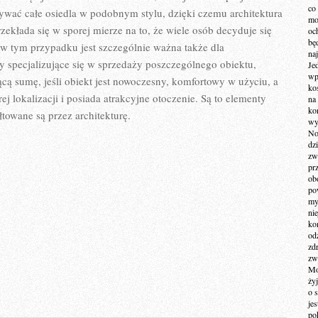
co
wać całe osiedla w podobnym stylu, dzięki czemu architektura
mo
przekłada się w sporej mierze na to, że wiele osób decyduje się
och
bę
a w tym przypadku jest szczególnie ważna także dla
na
 specjalizujące się w sprzedaży poszczególnego obiektu,
Je
wp
cą sumę, jeśli obiekt jest nowoczesny, komfortowy w użyciu, a
ko
j lokalizacji i posiada atrakcyjne otoczenie. Są to elementy
na
ko
towane są przez architekturę.
wy
No
dz
zw
pr
ob
po
my
ni
kom
od
zd
zw
Mo
żyj
o 
je
po