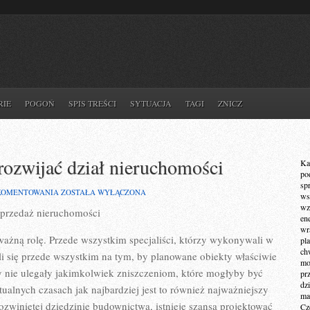
RIE
POGOŃ
SPIS TREŚCI
SYTUACJA
TAGI
ZNICZ
rozwijać dział nieruchomości
Ka
po
sp
ARCHITEKTURA
KOMENTOWANIA
ZOSTAŁA WYŁĄCZONA
ws
UMOŻLIWIA
wz
sprzedaż nieruchomości
ROZWIJAĆ
en
DZIAŁ
wr
NIERUCHOMOŚCI
ważną rolę. Przede wszystkim specjaliści, którzy wykonywali w
pla
ch
i się przede wszystkim na tym, by planowane obiekty właściwie
mot
y nie ulegały jakimkolwiek zniszczeniom, które mogłyby być
pr
dz
alnych czasach jak najbardziej jest to również najważniejszy
ma
ozwiniętej dziedzinie budownictwa, istnieje szansa projektować
Cz