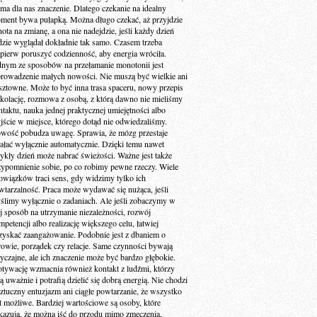
 ma dla nas znaczenie. Dlatego czekanie na idealny
ment bywa pułapką. Można długo czekać, aż przyjdzie
ota na zmianę, a ona nie nadejdzie, jeśli każdy dzień
dzie wyglądał dokładnie tak samo. Czasem trzeba
jpierw poruszyć codzienność, aby energia wróciła.
dnym ze sposobów na przełamanie monotonii jest
rowadzenie małych nowości. Nie muszą być wielkie ani
sztowne. Może to być inna trasa spaceru, nowy przepis
 kolację, rozmowa z osobą, z którą dawno nie mieliśmy
ntaktu, nauka jednej praktycznej umiejętności albo
jście w miejsce, którego dotąd nie odwiedzaliśmy.
wość pobudza uwagę. Sprawia, że mózg przestaje
iałać wyłącznie automatycznie. Dzięki temu nawet
ykły dzień może nabrać świeżości. Ważne jest także
zypomnienie sobie, po co robimy pewne rzeczy. Wiele
owiązków traci sens, gdy widzimy tylko ich
wtarzalność. Praca może wydawać się nużąca, jeśli
ślimy wyłącznie o zadaniach. Ale jeśli zobaczymy w
ej sposób na utrzymanie niezależności, rozwój
petencji albo realizację większego celu, łatwiej
zyskać zaangażowanie. Podobnie jest z dbaniem o
rowie, porządek czy relacje. Same czynności bywają
yczajne, ale ich znaczenie może być bardzo głębokie.
tywację wzmacnia również kontakt z ludźmi, którzy
ą uważnie i potrafią dzielić się dobrą energią. Nie chodzi
sztuczny entuzjazm ani ciągłe powtarzanie, że wszystko
st możliwe. Bardziej wartościowe są osoby, które
kazują, że można iść do przodu mimo zmęczenia,