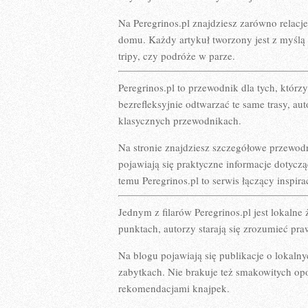
Na Peregrinos.pl znajdziesz zarówno relacje
domu. Każdy artykuł tworzony jest z myślą 
tripy, czy podróże w parze.
Peregrinos.pl to przewodnik dla tych, którz
bezrefleksyjnie odtwarzać te same trasy, au
klasycznych przewodnikach.
Na stronie znajdziesz szczegółowe przewod
pojawiają się praktyczne informacje dotycz
temu Peregrinos.pl to serwis łączący inspira
Jednym z filarów Peregrinos.pl jest lokaln
punktach, autorzy starają się zrozumieć p
Na blogu pojawiają się publikacje o lokalny
zabytkach. Nie brakuje też smakowitych opow
rekomendacjami knajpek.