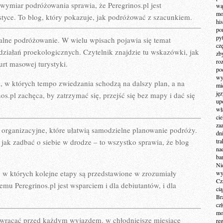
 wymiar podróżowania sprawia, że Peregrinos.pl jest
wą
mo
ystyce. To blog, który pokazuje, jak podróżować z szacunkiem.
hi
po
py
ialne podróżowanie. W wielu wpisach pojawia się temat
cz
ziałań proekologicznych. Czytelnik znajdzie tu wskazówki, jak
zb
ro
urt masowej turystyki.
po
wy
a, w których tempo zwiedzania schodzą na dalszy plan, a na
mi
ję
s.pl zachęca, by zatrzymać się, przejść się bez mapy i dać się
up
wł
ci
za
ci organizacyjne, które ułatwią samodzielne planowanie podróży.
dn
 jak zadbać o siebie w drodze – to wszystko sprawia, że blog
tr
na
ba
Ni
, w których kolejne etapy są przedstawione w zrozumiały
wy
Cz
mu Peregrinos.pl jest wsparciem i dla debiutantów, i dla
ci
Br
cz
mo
a wracać przed każdym wyjazdem. w chłodniejsze miesiące
re