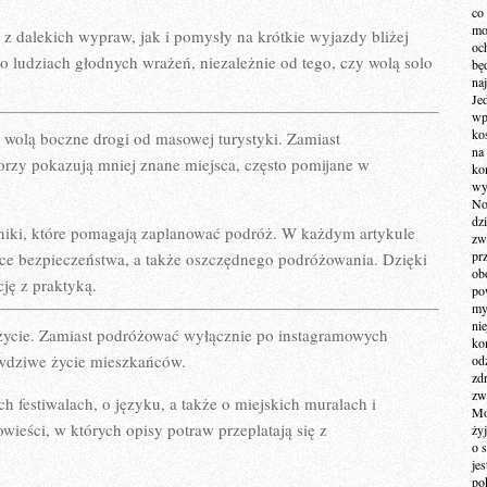
co
mo
 z dalekich wypraw, jak i pomysły na krótkie wyjazdy bliżej
och
o ludziach głodnych wrażeń, niezależnie od tego, czy wolą solo
bę
na
Je
wp
ko
y wolą boczne drogi od masowej turystyki. Zamiast
na
torzy pokazują mniej znane miejsca, często pomijane w
ko
wy
No
dz
niki, które pomagają zaplanować podróż. W każdym artykule
zw
pr
ące bezpieczeństwa, a także oszczędnego podróżowania. Dzięki
ob
cję z praktyką.
po
my
ni
e życie. Zamiast podróżować wyłącznie po instagramowych
kom
rawdziwe życie mieszkańców.
od
zd
zw
ch festiwalach, o języku, a także o miejskich muralach i
Mo
ieści, w których opisy potraw przeplatają się z
żyj
o 
je
po