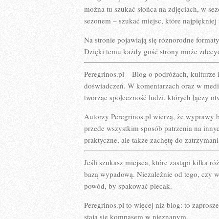
można tu szukać słońca na zdjęciach, w s
sezonem – szukać miejsc, które najpięknie
Na stronie pojawiają się różnorodne formaty:
Dzięki temu każdy gość strony może zdecydo
Peregrinos.pl – Blog o podróżach, kulturze
doświadczeń. W komentarzach oraz w media
tworząc społeczność ludzi, których łączy ot
Autorzy Peregrinos.pl wierzą, że wyprawy 
przede wszystkim sposób patrzenia na innych
praktyczne, ale także zachętę do zatrzymani
Jeśli szukasz miejsca, które zastąpi kilka 
bazą wypadową. Niezależnie od tego, czy wr
powód, by spakować plecak.
Peregrinos.pl to więcej niż blog: to zapros
stają się kompasem w nieznanym.