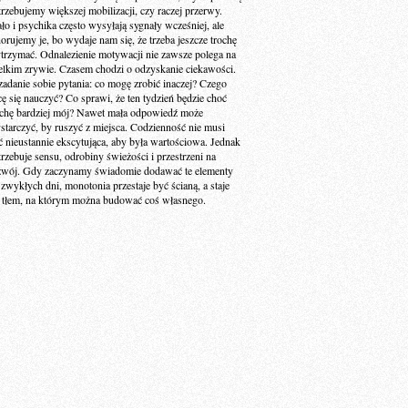
trzebujemy większej mobilizacji, czy raczej przerwy.
ało i psychika często wysyłają sygnały wcześniej, ale
norujemy je, bo wydaje nam się, że trzeba jeszcze trochę
trzymać. Odnalezienie motywacji nie zawsze polega na
elkim zrywie. Czasem chodzi o odzyskanie ciekawości.
zadanie sobie pytania: co mogę zrobić inaczej? Czego
cę się nauczyć? Co sprawi, że ten tydzień będzie choć
ochę bardziej mój? Nawet mała odpowiedź może
starczyć, by ruszyć z miejsca. Codzienność nie musi
ć nieustannie ekscytująca, aby była wartościowa. Jednak
trzebuje sensu, odrobiny świeżości i przestrzeni na
zwój. Gdy zaczynamy świadomie dodawać te elementy
 zwykłych dni, monotonia przestaje być ścianą, a staje
ę tłem, na którym można budować coś własnego.