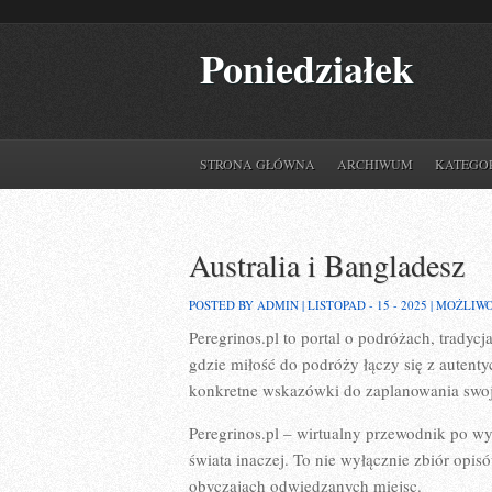
Poniedziałek
STRONA GŁÓWNA
ARCHIWUM
KATEGO
Australia i Bangladesz
POSTED BY ADMIN | LISTOPAD - 15 - 2025 |
MOŻLIW
Peregrinos.pl to portal o podróżach, tradyc
gdzie miłość do podróży łączy się z autent
konkretne wskazówki do zaplanowania swoj
Peregrinos.pl – wirtualny przewodnik po w
świata inaczej. To nie wyłącznie zbiór opi
obyczajach odwiedzanych miejsc.