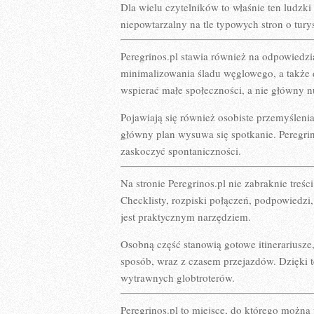
Dla wielu czytelników to właśnie ten ludzki
niepowtarzalny na tle typowych stron o tur
Peregrinos.pl stawia również na odpowiedz
minimalizowania śladu węglowego, a także d
wspierać małe społeczności, a nie główny n
Pojawiają się również osobiste przemyśleni
główny plan wysuwa się spotkanie. Peregrino
zaskoczyć spontaniczności.
Na stronie Peregrinos.pl nie zabraknie treś
Checklisty, rozpiski połączeń, podpowiedzi,
jest praktycznym narzędziem.
Osobną część stanowią gotowe itinerariusze
sposób, wraz z czasem przejazdów. Dzięki te
wytrawnych globtroterów.
Peregrinos.pl to miejsce, do którego możn