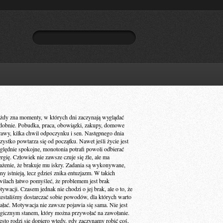
żdy zna momenty, w których dni zaczynają wyglądać
dobnie. Pobudka, praca, obowiązki, zakupy, domowe
rawy, kilka chwil odpoczynku i sen. Następnego dnia
zystko powtarza się od początku. Nawet jeśli życie jest
ględnie spokojne, monotonia potrafi powoli odbierać
ergię. Człowiek nie zawsze czuje się źle, ale ma
ażenie, że brakuje mu iskry. Zadania są wykonywane,
ny istnieją, lecz gdzieś znika entuzjazm. W takich
wilach łatwo pomyśleć, że problemem jest brak
ywacji. Czasem jednak nie chodzi o jej brak, ale o to, że
zestaliśmy dostarczać sobie powodów, dla których warto
iałać. Motywacja nie zawsze pojawia się sama. Nie jest
gicznym stanem, który można przywołać na zawołanie.
ęsto rodzi się dopiero wtedy, gdy zaczynamy robić coś,