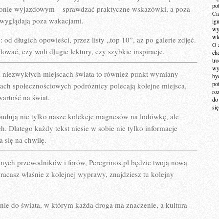
po
ezonie wyjazdowym – sprawdzać praktyczne wskazówki, a poza
Ci
j wyglądają poza wakacjami.
ig
wy
wi
 od długich opowieści, przez listy „top 10”, aż po galerie zdjęć.
O 
wać, czy woli długie lektury, czy szybkie inspiracje.
ch
tr
wy
 i niezwykłych miejscach świata to również punkt wymiany
by
po
ch społecznościowych podróżnicy polecają kolejne miejsca,
ro
wartość na świat.
do
si
budują nie tylko nasze kolekcje magnesów na lodówkę, ale
. Dlatego każdy tekst niesie w sobie nie tylko informacje
a się na chwilę.
różnych przewodników i forów, Peregrinos.pl będzie twoją nową
acasz właśnie z kolejnej wyprawy, znajdziesz tu kolejny
zenie do świata, w którym każda droga ma znaczenie, a kultura