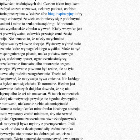
tpliwości i trudniejszych dni. Czasem takim impulsem
że być szczera rozmowa, ciekawy podcast, osobista
storia przeczytana w książce albo
blog inspiracyjny
który
maga zobaczyć, że wiele osób mierzy się z podobnymi
taniami i mimo to szuka własnej drogi. Monotonia
ęsto wynika także z braku wyzwań. Kiedy wszystko jest
yt przewidywalne, człowiek przestaje czuć, że się
zwija. Nie oznacza to, że należy natychmiast
dejmować ryzykowne decyzje. Wystarczy wybrać małe
zwanie, które wymaga lekkiego wysiłku. Może to być
esiąc regularnego pisania, nauka podstaw nowego
zyka, codzienny spacer, ograniczenie słodyczy,
orządkowanie finansów albo stworzenie czegoś
asnego. Wyzwanie powinno być realne, ale na tyle
ekawe, aby budziło zaangażowanie. Trzeba też
akceptować, że motywacja bywa zmienna. Nie każdego
ia będzie nam się chciało. To normalne. Błędem jest
aktowanie słabszych dni jako dowodu, że się nie
dajemy albo że cel nie ma sensu. W takich momentach
rdziej niż motywacja przydaje się łagodna dyscyplina.
e surowość, nie karanie siebie, ale umiejętność
konania małego kroku mimo braku idealnego nastroju.
asem wystarczy zrobić minimum, aby nie zerwać
ągłości. Ogromne znaczenie ma również odpoczynek.
ak motywacji bywa mylony z przemęczeniem. Jeśli
łowiek od dawna działa ponad siły, żadna technika
tywacyjna nie pomoże tak dobrze jak sen, cisza i
generacja. Warto nauczyć się rozpoznawać, czy naprawdę