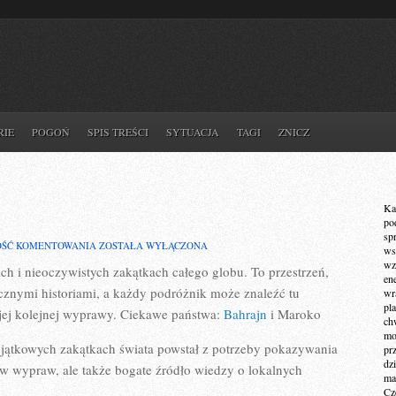
RIE
POGOŃ
SPIS TREŚCI
SYTUACJA
TAGI
ZNICZ
Ka
po
sp
AUSTRALIA
OŚĆ KOMENTOWANIA
ZOSTAŁA WYŁĄCZONA
ws
I
wz
jach i nieoczywistych zakątkach całego globu. To przestrzeń,
BANGLADESZ
en
ycznymi historiami, a każdy podróżnik może znaleźć tu
wr
pla
ej kolejnej wyprawy. Ciekawe państwa:
Bahrajn
i Maroko
ch
mot
yjątkowych zakątkach świata powstał z potrzeby pokazywania
pr
dz
sów wypraw, ale także bogate źródło wiedzy o lokalnych
ma
Cz