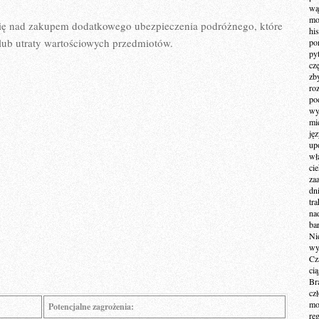
wą
mo
 się ‌nad zakupem dodatkowego ubezpieczenia podróżnego, ⁤które
hi
lub ​utraty wartościowych przedmiotów.
po
py
cz
zb
ro
po
wy
mi
ję
up
wł
ci
za
dn
tr
na
ba
Ni
wy
Cz
ci
Br
cz
mo
Potencjalne ‌zagrożenia:
re