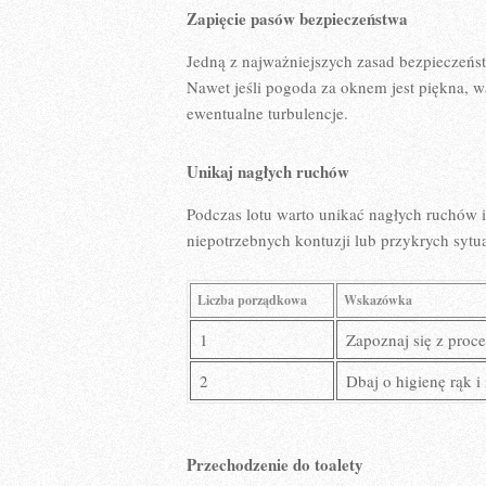
Zapięcie pasów bezpieczeństwa
Jedną z najważniejszych zasad‌ bezpieczeńst
Nawet jeśli pogoda⁢ za ‌oknem jest piękna,
ewentualne turbulencje.
Unikaj nagłych ⁢ruchów
Podczas lotu ‌warto unikać nagłych ruchów i
niepotrzebnych⁤ kontuzji lub⁣ przykrych sytua
Liczba porządkowa
Wskazówka
1
Zapoznaj ⁣się z ⁢pro
2
Dbaj o higienę rąk‍ 
Przechodzenie​ do toalety