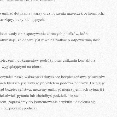
 unikać​ dotykania‍ twarzy oraz noszenia maseczek ‍ochronnych.
 kaszlących⁣ czy kichających.
​ ilości wody oraz spożywanie zdrowych‍ posiłków, ⁤które
kreślają, że dobrze jest również zadbać o odpowiednią ilość
zpieczeniu dokumentów ​podróży oraz unikaniu kontaktu‍ z
y wyglądającymi na chore.
zeczytałeś ⁣nasze wskazówki‍ dotyczące bezpieczeństwa pasażerów‍
woich bliskich jest⁢ zawsze priorytetem podczas podróży. Działając
asad bezpieczeństwa, możemy ‌uniknąć nieprzyjemnych sytuacji⁤ i
iekolwiek pytania lub chciałbyś ‌podzielić się⁤ swoimi
,‍ zapraszamy ‌do komentowania‌ artykułu⁣ i ⁣dzielenia się
 i⁣ bezpiecznej podróży!