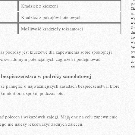
po
Kradzież z kieszeni
Ci
ig
Kradzież z pokojów hotelowych
wy
wi
O 
Możliwość kradzieży tożsamości
ch
tr
wy
by
s⁤ podróży ⁣jest kluczowe dla zapewnienia sobie spokojnej i
po
ro
być świadomym potencjalnych zagrożeń i podejmować
do
si
bezpieczeństwa w‍ podróży ‌samolotowej
ze ‌pamiętać o​ najważniejszych zasadach bezpieczeństwa, które
omfort oraz ​spokój ​podczas lotu.
hać ‌poleceń i wskazówek załogi. Mają one na celu zapewnienie⁤
ego nie należy lekceważyć żadnych zaleceń.