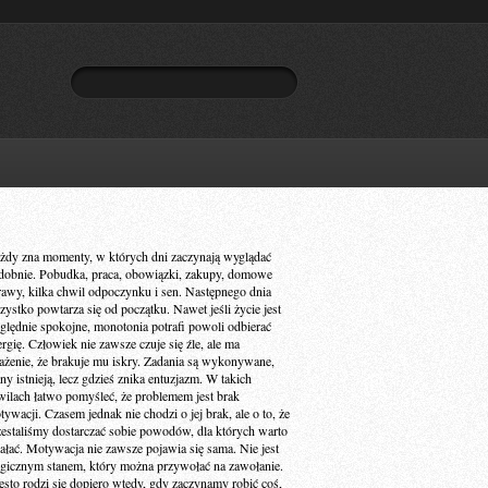
żdy zna momenty, w których dni zaczynają wyglądać
dobnie. Pobudka, praca, obowiązki, zakupy, domowe
rawy, kilka chwil odpoczynku i sen. Następnego dnia
zystko powtarza się od początku. Nawet jeśli życie jest
ględnie spokojne, monotonia potrafi powoli odbierać
ergię. Człowiek nie zawsze czuje się źle, ale ma
ażenie, że brakuje mu iskry. Zadania są wykonywane,
ny istnieją, lecz gdzieś znika entuzjazm. W takich
wilach łatwo pomyśleć, że problemem jest brak
ywacji. Czasem jednak nie chodzi o jej brak, ale o to, że
zestaliśmy dostarczać sobie powodów, dla których warto
iałać. Motywacja nie zawsze pojawia się sama. Nie jest
gicznym stanem, który można przywołać na zawołanie.
ęsto rodzi się dopiero wtedy, gdy zaczynamy robić coś,