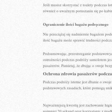
Jeśli​ musisz skorzystać z toalety podczas lotu
również ⁣o⁢ uważnym ​poruszaniu się po kab
Ograniczenie ‍ilości bagażu podręcznego
Nie przeciążaj się⁣ nadmiernie bagażem⁤ pod
ilość bagażu ⁤może sprawić trudności podc
Podsumowując,‍ przestrzeganie podstawowy
ostrożności ⁣podczas podróży ‍samolotem jest
pasażerów. Pamietaj, że dbając​ o swoje ‍bezp
Ochrona zdrowia pasażerów podczas⁤ 
Podczas podróży ⁢istotne jest dbanie o⁣ swoj
⁤podstawowych zasadach, które pomogą unikn
Najważniejszą kwestią jest zachowanie higie
najmniej 20 ⁣sekund⁣ oraz korzystanie z śro