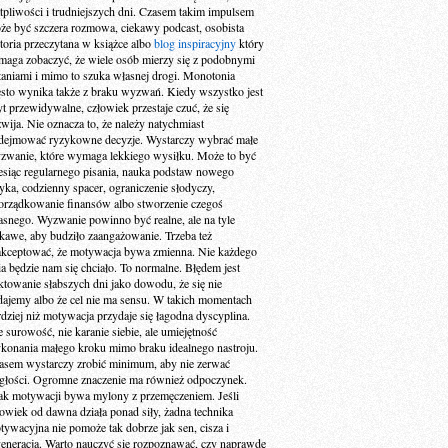
tpliwości i trudniejszych dni. Czasem takim impulsem
że być szczera rozmowa, ciekawy podcast, osobista
storia przeczytana w książce albo
blog inspiracyjny
który
maga zobaczyć, że wiele osób mierzy się z podobnymi
taniami i mimo to szuka własnej drogi. Monotonia
ęsto wynika także z braku wyzwań. Kiedy wszystko jest
yt przewidywalne, człowiek przestaje czuć, że się
zwija. Nie oznacza to, że należy natychmiast
dejmować ryzykowne decyzje. Wystarczy wybrać małe
zwanie, które wymaga lekkiego wysiłku. Może to być
esiąc regularnego pisania, nauka podstaw nowego
zyka, codzienny spacer, ograniczenie słodyczy,
orządkowanie finansów albo stworzenie czegoś
asnego. Wyzwanie powinno być realne, ale na tyle
ekawe, aby budziło zaangażowanie. Trzeba też
akceptować, że motywacja bywa zmienna. Nie każdego
ia będzie nam się chciało. To normalne. Błędem jest
aktowanie słabszych dni jako dowodu, że się nie
dajemy albo że cel nie ma sensu. W takich momentach
rdziej niż motywacja przydaje się łagodna dyscyplina.
e surowość, nie karanie siebie, ale umiejętność
konania małego kroku mimo braku idealnego nastroju.
asem wystarczy zrobić minimum, aby nie zerwać
ągłości. Ogromne znaczenie ma również odpoczynek.
ak motywacji bywa mylony z przemęczeniem. Jeśli
łowiek od dawna działa ponad siły, żadna technika
tywacyjna nie pomoże tak dobrze jak sen, cisza i
generacja. Warto nauczyć się rozpoznawać, czy naprawdę