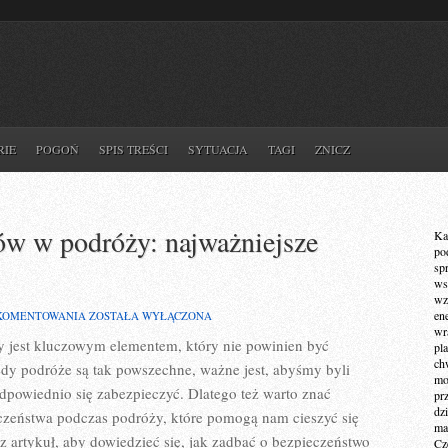
RIE
POGOŃ
SPIS TREŚCI
SYTUACJA
TAGI
ZNICZ
ów w podróży: najważniejsze
Ka
po
sp
ws
wz
BEZPIECZEŃSTWO
en
 KOMENTOWANIA
ZOSTAŁA WYŁĄCZONA
PASAŻERÓW
wr
 jest kluczowym elementem, który nie powinien być
W
pla
PODRÓŻY:
ch
iedy podróże są tak powszechne, ‌ważne jest, abyśmy byli
NAJWAŻNIEJSZE
mot
WSKAZÓWKI
dpowiednio się⁣ zabezpieczyć. Dlatego też warto ​znać
pr
dz
zeństwa⁣ podczas podróży, które pomogą nam cieszyć się
ma
sz artykuł, aby dowiedzieć‌ się, jak zadbać o bezpieczeństwo⁣
Cz