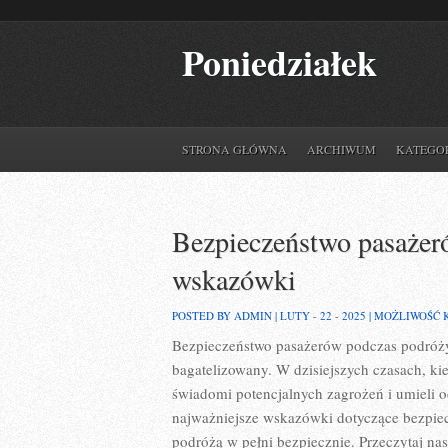
Poniedziałek
STRONA GŁÓWNA
ARCHIWUM
KATEGO
Bezpieczeństwo pasażer
wskazówki
POSTED BY ADMIN | LUTY - 22 - 2025 |
MOŻLIWOŚĆ
Bezpieczeństwo pasażerów ‌podczas podróży
bagatelizowany. W dzisiejszych⁢ czasach,‍ k
świadomi potencjalnych zagrożeń i⁣ umieli o
najważniejsze wskazówki dotyczące bezpiec
podróżą ⁤w‌ pełni bezpiecznie. Przeczytaj na