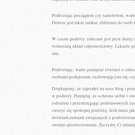
Podróżując‌ pociągiem czy samolotem, warto
Dobrze⁤ jest⁢ także unikać zbliżenia do osób
W czasie ⁤podróży zalecane jest​ picie dużej
wzmocnią układ odpornościowy. Lekarze pod
snu.
Podróżując, warto ‌pamiętać również o zabe
osobami⁤ podejrzanie zachowującymi się cz
Dziękujemy, ⁢że zajrzałeś na nasz blog i pr
w podróży. Pamiętaj,⁢ że ochrona siebie i ⁢s
ostrożnie i ⁢przestrzegając ⁢podstawowych z
cieszyć się spokojną podróżą. Jeśli‍ masz jak
doświadczeniami związanych z podróżowaniem
swoimi spostrzeżeniami. Życzymy Ci‍ udanej