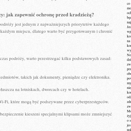
co
mo
och
y: jak ⁤zapewnić ochronę przed kradzieżą?
bę
na
odróży jest jednym​ z najważniejszych priorytetów każdego
Je
każdym⁤ miejscu, dlatego ⁤warto być przygotowanym‍ i⁢ chronić
wp
ko
na
ko
wy
No
zas podróży, warto przestrzegać kilku‍ podstawowych zasad:
dz
zw
pr
ob
edmiotów, ‌takich jak⁣ dokumenty, pieniądze czy elektronika.
po
my
ni
aszcza na lotniskach, ‍dworcach‌ czy w⁢ hotelach.
kom
od
 Wi-Fi,⁣ które mogą być podszywane ​przez cyberprzestępców.
zd
zw
Mo
abezpieczenie kieszeni specjalnymi ​klipsami może zmniejszyć
żyj
o 
je
po