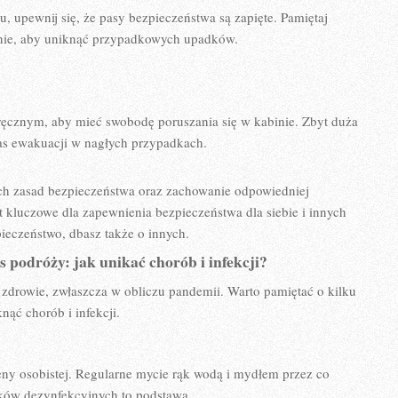
, upewnij się, ​że ⁢pasy‍ bezpieczeństwa⁢ są⁣ zapięte. Pamiętaj
inie, aby ⁢uniknąć przypadkowych upadków.
ręcznym, ‌aby mieć swobodę⁢ poruszania się w‌ kabinie.⁤ Zbyt duża
zas ewakuacji w nagłych przypadkach.
ch zasad bezpieczeństwa oraz zachowanie odpowiedniej
 ‍kluczowe dla ⁤zapewnienia bezpieczeństwa dla siebie i ⁣innych⁤
ieczeństwo,⁢ dbasz ‌także o innych.
podróży: jak ​unikać chorób i infekcji?
e ‍zdrowie, zwłaszcza w obliczu⁣ pandemii. Warto pamiętać o kilku
ąć chorób i infekcji.
ny osobistej. Regularne mycie ‍rąk​ wodą i ⁣mydłem przez co​
dków dezynfekcyjnych ‍to podstawa.