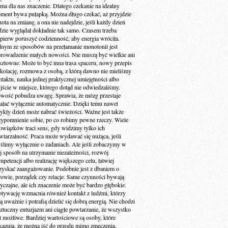
 ma dla nas znaczenie. Dlatego czekanie na idealny
ment bywa pułapką. Można długo czekać, aż przyjdzie
ota na zmianę, a ona nie nadejdzie, jeśli każdy dzień
dzie wyglądał dokładnie tak samo. Czasem trzeba
jpierw poruszyć codzienność, aby energia wróciła.
dnym ze sposobów na przełamanie monotonii jest
rowadzenie małych nowości. Nie muszą być wielkie ani
sztowne. Może to być inna trasa spaceru, nowy przepis
 kolację, rozmowa z osobą, z którą dawno nie mieliśmy
ntaktu, nauka jednej praktycznej umiejętności albo
jście w miejsce, którego dotąd nie odwiedzaliśmy.
wość pobudza uwagę. Sprawia, że mózg przestaje
iałać wyłącznie automatycznie. Dzięki temu nawet
ykły dzień może nabrać świeżości. Ważne jest także
zypomnienie sobie, po co robimy pewne rzeczy. Wiele
owiązków traci sens, gdy widzimy tylko ich
wtarzalność. Praca może wydawać się nużąca, jeśli
ślimy wyłącznie o zadaniach. Ale jeśli zobaczymy w
ej sposób na utrzymanie niezależności, rozwój
petencji albo realizację większego celu, łatwiej
zyskać zaangażowanie. Podobnie jest z dbaniem o
rowie, porządek czy relacje. Same czynności bywają
yczajne, ale ich znaczenie może być bardzo głębokie.
tywację wzmacnia również kontakt z ludźmi, którzy
ą uważnie i potrafią dzielić się dobrą energią. Nie chodzi
sztuczny entuzjazm ani ciągłe powtarzanie, że wszystko
st możliwe. Bardziej wartościowe są osoby, które
kazują, że można iść do przodu mimo zmęczenia,