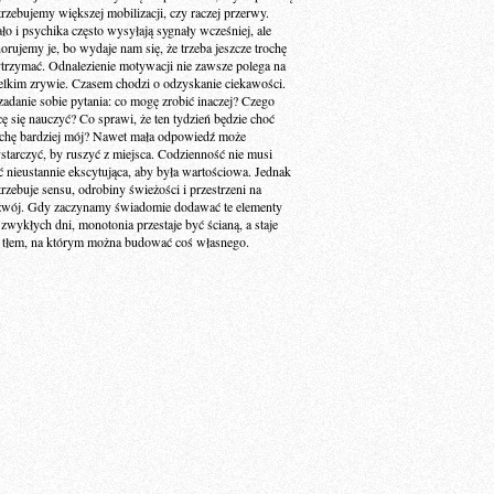
trzebujemy większej mobilizacji, czy raczej przerwy.
ało i psychika często wysyłają sygnały wcześniej, ale
norujemy je, bo wydaje nam się, że trzeba jeszcze trochę
trzymać. Odnalezienie motywacji nie zawsze polega na
elkim zrywie. Czasem chodzi o odzyskanie ciekawości.
zadanie sobie pytania: co mogę zrobić inaczej? Czego
cę się nauczyć? Co sprawi, że ten tydzień będzie choć
ochę bardziej mój? Nawet mała odpowiedź może
starczyć, by ruszyć z miejsca. Codzienność nie musi
ć nieustannie ekscytująca, aby była wartościowa. Jednak
trzebuje sensu, odrobiny świeżości i przestrzeni na
zwój. Gdy zaczynamy świadomie dodawać te elementy
 zwykłych dni, monotonia przestaje być ścianą, a staje
ę tłem, na którym można budować coś własnego.