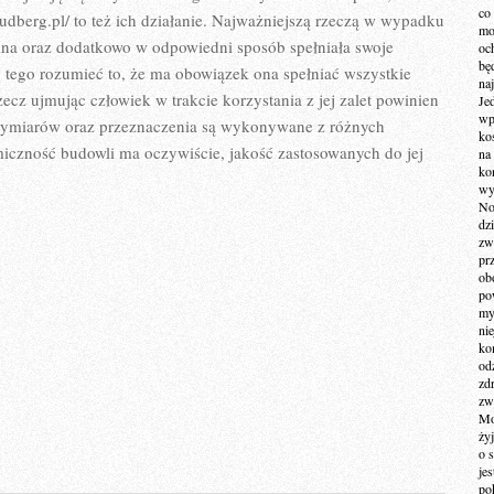
co
udberg.pl/ to też ich działanie. Najważniejszą rzeczą w wypadku
mo
bilna oraz dodatkowo w odpowiedni sposób spełniała swoje
och
bę
do tego rozumieć to, że ma obowiązek ona spełniać wszystkie
na
zecz ujmując człowiek w trakcie korzystania z jej zalet powinien
Je
wp
 wymiarów oraz przeznaczenia są wykonywane z różnych
ko
iczność budowli ma oczywiście, jakość zastosowanych do jej
na
ko
wy
No
dz
zw
pr
ob
po
my
ni
kom
od
zd
zw
Mo
żyj
o 
je
po