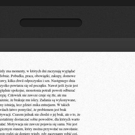
żdy zna momenty, w których dni zaczynają wyglądać
dobnie. Pobudka, praca, obowiązki, zakupy, domowe
rawy, kilka chwil odpoczynku i sen. Następnego dnia
zystko powtarza się od początku. Nawet jeśli życie jest
ględnie spokojne, monotonia potrafi powoli odbierać
ergię. Człowiek nie zawsze czuje się źle, ale ma
ażenie, że brakuje mu iskry. Zadania są wykonywane,
ny istnieją, lecz gdzieś znika entuzjazm. W takich
wilach łatwo pomyśleć, że problemem jest brak
ywacji. Czasem jednak nie chodzi o jej brak, ale o to, że
zestaliśmy dostarczać sobie powodów, dla których warto
iałać. Motywacja nie zawsze pojawia się sama. Nie jest
gicznym stanem, który można przywołać na zawołanie.
ęsto rodzi się dopiero wtedy, gdy zaczynamy robić coś,