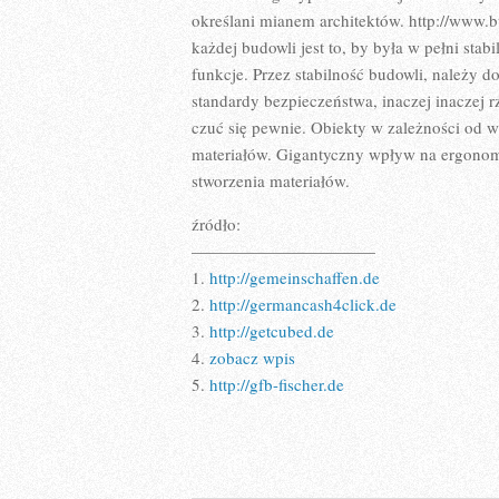
określani mianem architektów. http://www.b
każdej budowli jest to, by była w pełni sta
funkcje. Przez stabilność budowli, należy 
standardy bezpieczeństwa, inaczej inaczej r
czuć się pewnie. Obiekty w zależności od
materiałów. Gigantyczny wpływ na ergonom
stworzenia materiałów.
źródło:
———————————
1.
http://gemeinschaffen.de
2.
http://germancash4click.de
3.
http://getcubed.de
4.
zobacz wpis
5.
http://gfb-fischer.de