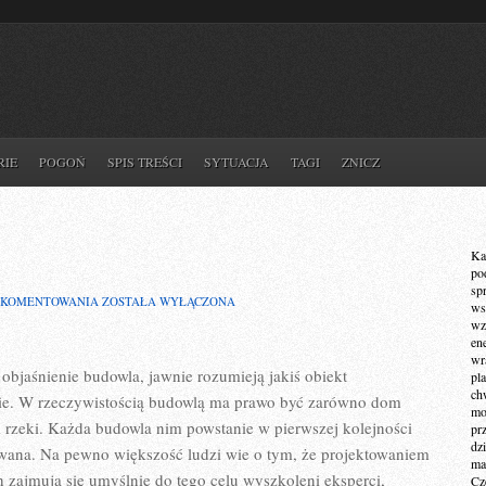
RIE
POGOŃ
SPIS TREŚCI
SYTUACJA
TAGI
ZNICZ
Ka
po
sp
BUDOWLE
 KOMENTOWANIA
ZOSTAŁA WYŁĄCZONA
ws
wz
en
wr
bjaśnienie budowla, jawnie rozumieją jakiś obiekt
pla
ch
ie. W rzeczywistością budowlą ma prawo być zarówno dom
mot
i rzeki. Każda budowla nim powstanie w pierwszej kolejności
pr
dz
owana. Na pewno większość ludzi wie o tym, że projektowaniem
ma
 zajmują się umyślnie do tego celu wyszkoleni eksperci,
Cz