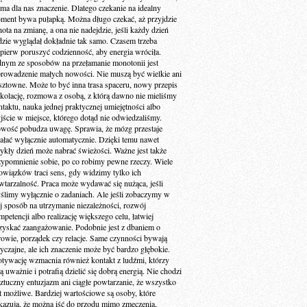
 ma dla nas znaczenie. Dlatego czekanie na idealny
ment bywa pułapką. Można długo czekać, aż przyjdzie
ota na zmianę, a ona nie nadejdzie, jeśli każdy dzień
dzie wyglądał dokładnie tak samo. Czasem trzeba
jpierw poruszyć codzienność, aby energia wróciła.
dnym ze sposobów na przełamanie monotonii jest
rowadzenie małych nowości. Nie muszą być wielkie ani
sztowne. Może to być inna trasa spaceru, nowy przepis
 kolację, rozmowa z osobą, z którą dawno nie mieliśmy
ntaktu, nauka jednej praktycznej umiejętności albo
jście w miejsce, którego dotąd nie odwiedzaliśmy.
wość pobudza uwagę. Sprawia, że mózg przestaje
iałać wyłącznie automatycznie. Dzięki temu nawet
ykły dzień może nabrać świeżości. Ważne jest także
zypomnienie sobie, po co robimy pewne rzeczy. Wiele
owiązków traci sens, gdy widzimy tylko ich
wtarzalność. Praca może wydawać się nużąca, jeśli
ślimy wyłącznie o zadaniach. Ale jeśli zobaczymy w
ej sposób na utrzymanie niezależności, rozwój
petencji albo realizację większego celu, łatwiej
zyskać zaangażowanie. Podobnie jest z dbaniem o
rowie, porządek czy relacje. Same czynności bywają
yczajne, ale ich znaczenie może być bardzo głębokie.
tywację wzmacnia również kontakt z ludźmi, którzy
ą uważnie i potrafią dzielić się dobrą energią. Nie chodzi
sztuczny entuzjazm ani ciągłe powtarzanie, że wszystko
st możliwe. Bardziej wartościowe są osoby, które
kazują, że można iść do przodu mimo zmęczenia,