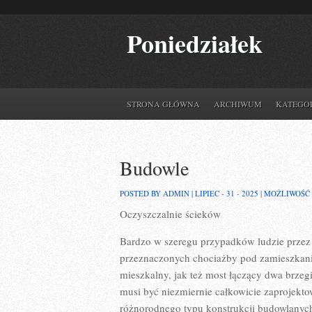
Poniedziałek
STRONA GŁÓWNA
ARCHIWUM
KATEGO
Budowle
POSTED BY ADMIN | LIPIEC - 31 - 2025 |
MOŻLIWOŚĆ
Oczyszczalnie ścieków
Bardzo w szeregu przypadków ludzie przez o
przeznaczonych chociażby pod zamieszkan
mieszkalny, jak też most łączący dwa brzeg
musi być niezmiernie całkowicie zaprojekt
różnorodnego typu konstrukcji budowlanych