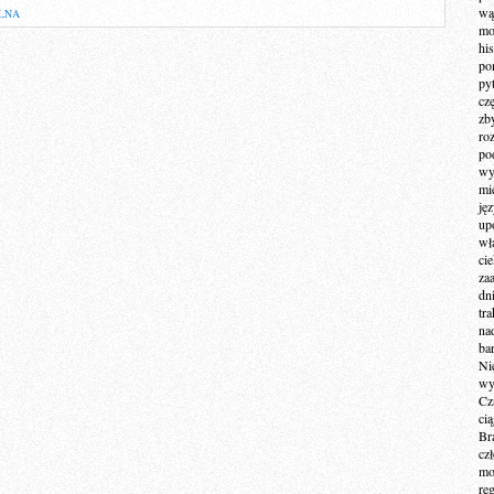
wą
LNA
mo
hi
po
py
cz
zb
ro
po
wy
mi
ję
up
wł
ci
za
dn
tr
na
ba
Ni
wy
Cz
ci
Br
cz
mo
re