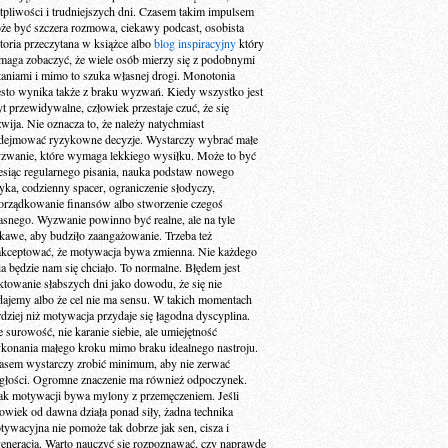
tpliwości i trudniejszych dni. Czasem takim impulsem
że być szczera rozmowa, ciekawy podcast, osobista
storia przeczytana w książce albo
blog inspiracyjny
który
maga zobaczyć, że wiele osób mierzy się z podobnymi
taniami i mimo to szuka własnej drogi. Monotonia
ęsto wynika także z braku wyzwań. Kiedy wszystko jest
yt przewidywalne, człowiek przestaje czuć, że się
zwija. Nie oznacza to, że należy natychmiast
dejmować ryzykowne decyzje. Wystarczy wybrać małe
zwanie, które wymaga lekkiego wysiłku. Może to być
esiąc regularnego pisania, nauka podstaw nowego
zyka, codzienny spacer, ograniczenie słodyczy,
orządkowanie finansów albo stworzenie czegoś
asnego. Wyzwanie powinno być realne, ale na tyle
ekawe, aby budziło zaangażowanie. Trzeba też
akceptować, że motywacja bywa zmienna. Nie każdego
ia będzie nam się chciało. To normalne. Błędem jest
aktowanie słabszych dni jako dowodu, że się nie
dajemy albo że cel nie ma sensu. W takich momentach
rdziej niż motywacja przydaje się łagodna dyscyplina.
e surowość, nie karanie siebie, ale umiejętność
konania małego kroku mimo braku idealnego nastroju.
asem wystarczy zrobić minimum, aby nie zerwać
ągłości. Ogromne znaczenie ma również odpoczynek.
ak motywacji bywa mylony z przemęczeniem. Jeśli
łowiek od dawna działa ponad siły, żadna technika
tywacyjna nie pomoże tak dobrze jak sen, cisza i
generacja. Warto nauczyć się rozpoznawać, czy naprawdę