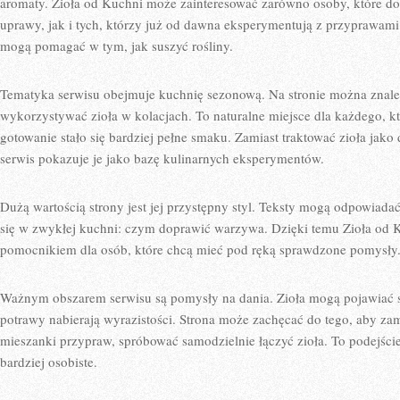
aromaty. Zioła od Kuchni może zainteresować zarówno osoby, które d
uprawy, jak i tych, którzy już od dawna eksperymentują z przyprawami
mogą pomagać w tym, jak suszyć rośliny.
Tematyka serwisu obejmuje kuchnię sezonową. Na stronie można znale
wykorzystywać zioła w kolacjach. To naturalne miejsce dla każdego, k
gotowanie stało się bardziej pełne smaku. Zamiast traktować zioła jak
serwis pokazuje je jako bazę kulinarnych eksperymentów.
Dużą wartością strony jest jej przystępny styl. Teksty mogą odpowiadać
się w zwykłej kuchni: czym doprawić warzywa. Dzięki temu Zioła od
pomocnikiem dla osób, które chcą mieć pod ręką sprawdzone pomysły
Ważnym obszarem serwisu są pomysły na dania. Zioła mogą pojawiać s
potrawy nabierają wyrazistości. Strona może zachęcać do tego, aby za
mieszanki przypraw, spróbować samodzielnie łączyć zioła. To podejście 
bardziej osobiste.