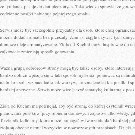
że tymianek pasuje do dań pieczonych. Taka wiedza sprawia, że gotowani
codzienne posiłki nabierają pełniejszego smaku.
Serwis może być szczególnie przydatny dla osób, które chcą ogranicz
można dodać aromatu bez przesady. Zamiast ciągle używać tych samyc
domowe oleje aromatyzowane. Zioła od Kuchni może inspirować do tak
całkowicie zmieniają sposób gotowania.
Ważną grupą odbiorców strony mogą być także osoby, które interesuj
bardzo dobrze wpisują się w taki sposób myślenia, ponieważ są natur
nadmiaru soli, wzmacniać smak warzyw, urozmaicać lekkie posiłki i spr
bardziej apetyczne. Serwis może więc łączyć tematykę kulinarną z pos
Zioła od Kuchni ma potencjał, aby być stroną, do której czytelnik wra
planowania posiłków, przy robieniu domowych zapasów albo wtedy, g
To zielnik kulinarny, które może pomagać w tworzeniu dań bardziej peł
zioła są obecne niemal wszędzie: w nowoczesnych przepisach. Dzięki 
coś dla siebie.