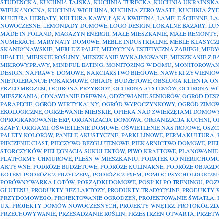
STUDENCKA
,
KUCHNIA TAJSKA
,
KUCHNIA TURECKA
,
KUCHNIA UKRAIŃSKA
WIELKANOCNA
,
KUCHNIA WIGILIJNA
,
KUCHNIA ZERO WASTE
,
KUCHNIA ŻY
KULTURA HERBATY
,
KULTURA KAWY
,
ŁĄKA KWIETNA
,
LAMELE ŚCIENNE
,
LA
NOWOCZESNE
,
LEMONIADY DOMOWE
,
LOGO DESIGN
,
LOKALNE BAZARY
,
LU
MADE IN POLAND
,
MAGAZYN ENERGII
,
MAŁE MIESZKANIE
,
MAŁE REMONTY
NUMERACH
,
MARYNATY DOMOWE
,
MEBLE INDUSTRIALNE
,
MEBLE KLASYCZ
SKANDYNAWSKIE
,
MEBLE Z PALET
,
MEDYCYNA ESTETYCZNA ZABIEGI
,
MEDY
HEALTH
,
MIEJSKIE ROŚLINY
,
MIESZKANIE WYNAJMOWANE
,
MIESZKANIE Z 
MIKROWYPRAWY
,
MINDFUL EATING
,
MONITORING W DOMU
,
MONITOROWAN
DESIGN
,
NAPRAWY DOMOWE
,
NARCIARSTWO BIEGOWE
,
NAWYKI ŻYWIENIO
NIETOLERANCJE POKARMOWE
,
OBIADY BUDŻETOWE
,
OBSŁUGA KLIENTA ON
PRZED MROZEM
,
OCHRONA PRZYRODY
,
OCHRONA SYSTEMÓW
,
OCHRONA W
MIESZKANIA
,
ODNAWIANIE DREWNA
,
ODŻYWIANIE SENIORÓW
,
OGRÓD DES
PARAPECIE
,
OGRÓD WERTYKALNY
,
OGRÓD WYPOCZYNKOWY
,
OGRÓD ZIMO
EKOLOGICZNE
,
OGRZEWANIE MIEJSKIE
,
OPIEKA NAD ZWIERZĘTAMI DOMOW
OPROGRAMOWANIE ERP
,
ORGANIZACJA DOMOWA
,
ORGANIZACJA KUCHNI
,
O
SZAFY
,
ORIGAMI
,
OŚWIETLENIE DOMOWE
,
OŚWIETLENIE NASTROJOWE
,
OSZC
PALETY KOLORÓW
,
PANELE AKUSTYCZNE
,
PARKI LINOWE
,
PERMAKULTURA
,
PIECZENIE CIAST
,
PIECZYWO BEZGLUTENOWE
,
PIEKARNICTWO DOMOWE
,
PIE
STORCZYKÓW
,
PIELĘGNACJA SUKULENTÓW
,
PIWO KRAFTOWE
,
PLANOWANIE
PLATFORMY CHMUROWE
,
PLEŚŃ W MIESZKANIU
,
PODATEK OD NIERUCHOMO
AKTYWNE
,
PODRÓŻE BUDŻETOWE
,
PODRÓŻE KULINARNE
,
PODRÓŻE OBJAZD
KOTEM
,
PODRÓŻE Z PRZYCZEPĄ
,
PODRÓŻE Z PSEM
,
POMOC PSYCHOLOGICZN
PORÓWNYWARKA LOTÓW
,
PORZĄDKI DOMOWE
,
POSIŁKI PO TRENINGU
,
POZ
GLUTENU
,
PRODUKTY BEZ LAKTOZY
,
PRODUKTY TRADYCYJNE
,
PRODUKTY 
PRZYDOMOWEGO
,
PROJEKTOWANIE OGRODZEŃ
,
PROJEKTOWANIE ŚWIATŁA
,
UX
,
PROJEKTY DOMÓW NOWOCZESNYCH
,
PROJEKTY WNĘTRZ
,
PROTOKÓŁ ZD
PRZECHOWYWANIE
,
PRZESADZANIE ROŚLIN
,
PRZESTRZEŃ OTWARTA
,
PRZET