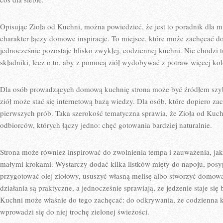
Opisując Zioła od Kuchni, można powiedzieć, że jest to poradnik dla m
charakter łączy domowe inspiracje. To miejsce, które może zachęcać d
jednocześnie pozostaje blisko zwykłej, codziennej kuchni. Nie chodzi t
składniki, lecz o to, aby z pomocą ziół wydobywać z potraw więcej kol
Dla osób prowadzących domową kuchnię strona może być źródłem szy
ziół może stać się internetową bazą wiedzy. Dla osób, które dopiero z
pierwszych prób. Taka szerokość tematyczna sprawia, że Zioła od Kuch
odbiorców, których łączy jedno: chęć gotowania bardziej naturalnie.
Strona może również inspirować do zwolnienia tempa i zauważenia, ja
małymi krokami. Wystarczy dodać kilka listków mięty do napoju, pos
przygotować olej ziołowy, ususzyć własną melisę albo stworzyć domow
działania są praktyczne, a jednocześnie sprawiają, że jedzenie staje się 
Kuchni może właśnie do tego zachęcać: do odkrywania, że codzienna ku
wprowadzi się do niej trochę zielonej świeżości.