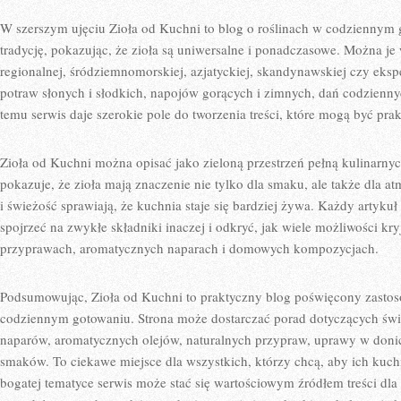
W szerszym ujęciu Zioła od Kuchni to blog o roślinach w codziennym 
tradycję, pokazując, że zioła są uniwersalne i ponadczasowe. Można j
regionalnej, śródziemnomorskiej, azjatyckiej, skandynawskiej czy ek
potraw słonych i słodkich, napojów gorących i zimnych, dań codzienny
temu serwis daje szerokie pole do tworzenia treści, które mogą być pra
Zioła od Kuchni można opisać jako zieloną przestrzeń pełną kulinarnych 
pokazuje, że zioła mają znaczenie nie tylko dla smaku, ale także dla a
i świeżość sprawiają, że kuchnia staje się bardziej żywa. Każdy artyk
spojrzeć na zwykłe składniki inaczej i odkryć, jak wiele możliwości kry
przyprawach, aromatycznych naparach i domowych kompozycjach.
Podsumowując, Zioła od Kuchni to praktyczny blog poświęcony zastos
codziennym gotowaniu. Strona może dostarczać porad dotyczących świ
naparów, aromatycznych olejów, naturalnych przypraw, uprawy w doni
smaków. To ciekawe miejsce dla wszystkich, którzy chcą, aby ich kuchn
bogatej tematyce serwis może stać się wartościowym źródłem treści dla