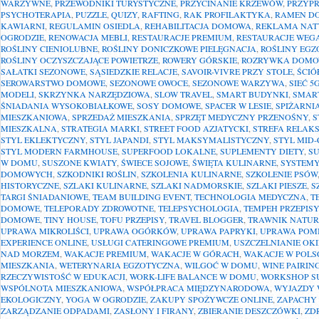
WARZYWNE
,
PRZEWODNIKI TURYSTYCZNE
,
PRZYCINANIE KRZEWÓW
,
PRZYP
PSYCHOTERAPIA
,
PUZZLE
,
QUIZY
,
RAFTING
,
RAK PROFILAKTYKA
,
RAMEN D
KAWIARNI
,
REGULAMIN OSIEDLA
,
REHABILITACJA DOMOWA
,
REKLAMA NA
OGRODZIE
,
RENOWACJA MEBLI
,
RESTAURACJE PREMIUM
,
RESTAURACJE WEG
ROŚLINY CIENIOLUBNE
,
ROŚLINY DONICZKOWE PIELĘGNACJA
,
ROŚLINY EGZ
ROŚLINY OCZYSZCZAJĄCE POWIETRZE
,
ROWERY GÓRSKIE
,
ROZRYWKA DOM
SAŁATKI SEZONOWE
,
SĄSIEDZKIE RELACJE
,
SAVOIR-VIVRE PRZY STOLE
,
ŚCIÓ
SEROWARSTWO DOMOWE
,
SEZONOWE OWOCE
,
SEZONOWE WARZYWA
,
SIEĆ 5
MODELI
,
SKRZYNKA NARZĘDZIOWA
,
SLOW TRAVEL
,
SMART BUDYNKI
,
SMAR
ŚNIADANIA WYSOKOBIAŁKOWE
,
SOSY DOMOWE
,
SPACER W LESIE
,
SPIŻARN
MIESZKANIOWA
,
SPRZEDAŻ MIESZKANIA
,
SPRZĘT MEDYCZNY PRZENOŚNY
,
S
MIESZKALNA
,
STRATEGIA MARKI
,
STREET FOOD AZJATYCKI
,
STREFA RELAK
STYL EKLEKTYCZNY
,
STYL JAPANDI
,
STYL MAKSYMALISTYCZNY
,
STYL MID
STYL MODERN FARMHOUSE
,
SUPERFOOD LOKALNE
,
SUPLEMENTY DIETY
,
S
W DOMU
,
SUSZONE KWIATY
,
ŚWIECE SOJOWE
,
ŚWIĘTA KULINARNE
,
SYSTEMY
DOMOWYCH
,
SZKODNIKI ROŚLIN
,
SZKOLENIA KULINARNE
,
SZKOLENIE PSÓW
HISTORYCZNE
,
SZLAKI KULINARNE
,
SZLAKI NADMORSKIE
,
SZLAKI PIESZE
,
S
TARGI ŚNIADANIOWE
,
TEAM BUILDING EVENT
,
TECHNOLOGIA MEDYCZNA
,
T
DOMOWE
,
TELEPORADY ZDROWOTNE
,
TELEPSYCHOLOGIA
,
TEMPEH PRZEPISY
DOMOWE
,
TINY HOUSE
,
TOFU PRZEPISY
,
TRAVEL BLOGGER
,
TRAWNIK NATU
UPRAWA MIKROLIŚCI
,
UPRAWA OGÓRKÓW
,
UPRAWA PAPRYKI
,
UPRAWA POM
EXPERIENCE ONLINE
,
USŁUGI CATERINGOWE PREMIUM
,
USZCZELNIANIE OK
NAD MORZEM
,
WAKACJE PREMIUM
,
WAKACJE W GÓRACH
,
WAKACJE W POLS
MIESZKANIA
,
WETERYNARIA EGZOTYCZNA
,
WILGOĆ W DOMU
,
WINE PAIRIN
RZECZYWISTOŚĆ W EDUKACJI
,
WORK-LIFE BALANCE W DOMU
,
WORKSHOP S
WSPÓLNOTA MIESZKANIOWA
,
WSPÓŁPRACA MIĘDZYNARODOWA
,
WYJAZDY
EKOLOGICZNY
,
YOGA W OGRODZIE
,
ZAKUPY SPOŻYWCZE ONLINE
,
ZAPACHY
ZARZĄDZANIE ODPADAMI
,
ZASŁONY I FIRANY
,
ZBIERANIE DESZCZÓWKI
,
ZD