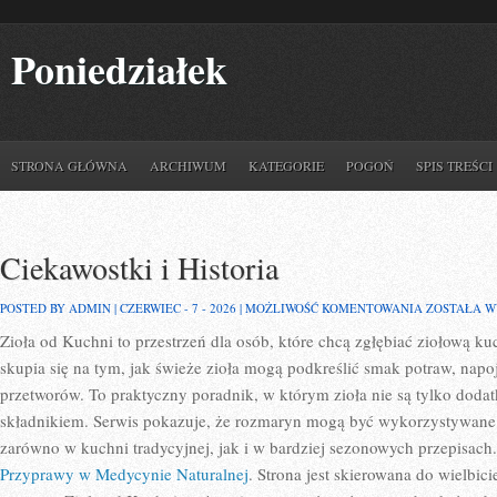
Poniedziałek
STRONA GŁÓWNA
ARCHIWUM
KATEGORIE
POGOŃ
SPIS TREŚCI
Ciekawostki i Historia
CIEKAWOST
POSTED BY ADMIN | CZERWIEC - 7 - 2026 |
MOŻLIWOŚĆ KOMENTOWANIA
ZOSTAŁA 
I
Zioła od Kuchni to przestrzeń dla osób, które chcą zgłębiać ziołową k
HISTORIA
skupia się na tym, jak świeże zioła mogą podkreślić smak potraw, nap
przetworów. To praktyczny poradnik, w którym zioła nie są tylko dodat
składnikiem. Serwis pokazuje, że rozmaryn mogą być wykorzystywane
zarówno w kuchni tradycyjnej, jak i w bardziej sezonowych przepisach
Przyprawy w Medycynie Naturalnej
. Strona jest skierowana do wielbic