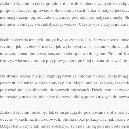
Zioła od Kuchni to także poradnik dla osób zainteresowanych zielenią
podpowiadać, jak uprawiać zioła w doniczkach. Taka tematyka jest szcz
nie mają dużego ogrodu, ale chcą mieć pod ręką aromatyczną miętę. St
nie musi wymagać specjalistycznej wiedzy. Często wystarczy regularna 
Osobną częścią tematyki mogą być suszenie roślin. Serwis może tłumac
sezonie, jak je zbierać, a także jak wykorzystywać suszone zioła w c
to ważny temat, ponieważ suszone zioła są łatwo dostępne. Zioła od K
tworzyć własne naturalne przyprawy, które później można stosować do 
Na stronie ważne miejsce zajmują również chłodne napoje. Zioła mogą
jedzeniu, ale także w codziennym piciu. Mięta, melisa, szałwia, lawe
pojawiać się jako składniki domowych mieszanek. Dzięki temu serwis mo
interesuje gotowanie, ale także do czytelników poszukujących domowyc
Zioła od Kuchni może być także inspiracją do poznawania ziół z różnyc
obecne w kuchniach narodowych. Strona może pokazywać, jak różne ro
Dzięki temu czytelnik może zobaczyć, że zioła nie są jedynie dodatkie