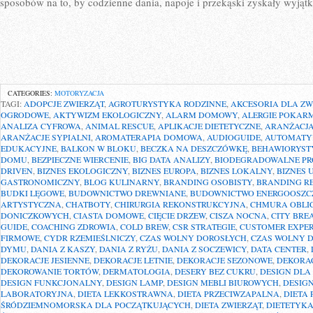
sposobów na to, by codzienne dania, napoje i przekąski zyskały wyjąt
CATEGORIES:
MOTORYZACJA
TAGI:
ADOPCJE ZWIERZĄT
,
AGROTURYSTYKA RODZINNE
,
AKCESORIA DLA Z
OGRODOWE
,
AKTYWIZM EKOLOGICZNY
,
ALARM DOMOWY
,
ALERGIE POKAR
ANALIZA CYFROWA
,
ANIMAL RESCUE
,
APLIKACJE DIETETYCZNE
,
ARANŻACJ
ARANŻACJE SYPIALNI
,
AROMATERAPIA DOMOWA
,
AUDIOGUIDE
,
AUTOMATY
EDUKACYJNE
,
BALKON W BLOKU
,
BECZKA NA DESZCZÓWKĘ
,
BEHAWIORYST
DOMU
,
BEZPIECZNE WIERCENIE
,
BIG DATA ANALIZY
,
BIODEGRADOWALNE P
DRIVEN
,
BIZNES EKOLOGICZNY
,
BIZNES EUROPA
,
BIZNES LOKALNY
,
BIZNES 
GASTRONOMICZNY
,
BLOG KULINARNY
,
BRANDING OSOBISTY
,
BRANDING RE
BUDKI LĘGOWE
,
BUDOWNICTWO DREWNIANE
,
BUDOWNICTWO ENERGOOSZC
ARTYSTYCZNA
,
CHATBOTY
,
CHIRURGIA REKONSTRUKCYJNA
,
CHMURA OBLI
DONICZKOWYCH
,
CIASTA DOMOWE
,
CIĘCIE DRZEW
,
CISZA NOCNA
,
CITY BRE
GUIDE
,
COACHING ZDROWIA
,
COLD BREW
,
CSR STRATEGIE
,
CUSTOMER EXPER
FIRMOWE
,
CYDR RZEMIEŚLNICZY
,
CZAS WOLNY DOROSŁYCH
,
CZAS WOLNY D
DYMU
,
DANIA Z KASZY
,
DANIA Z RYŻU
,
DANIA Z SOCZEWICY
,
DATA CENTER
,
DEKORACJE JESIENNE
,
DEKORACJE LETNIE
,
DEKORACJE SEZONOWE
,
DEKORA
DEKOROWANIE TORTÓW
,
DERMATOLOGIA
,
DESERY BEZ CUKRU
,
DESIGN DLA
DESIGN FUNKCJONALNY
,
DESIGN LAMP
,
DESIGN MEBLI BIUROWYCH
,
DESIG
LABORATORYJNA
,
DIETA LEKKOSTRAWNA
,
DIETA PRZECIWZAPALNA
,
DIETA
ŚRÓDZIEMNOMORSKA DLA POCZĄTKUJĄCYCH
,
DIETA ZWIERZĄT
,
DIETETYK