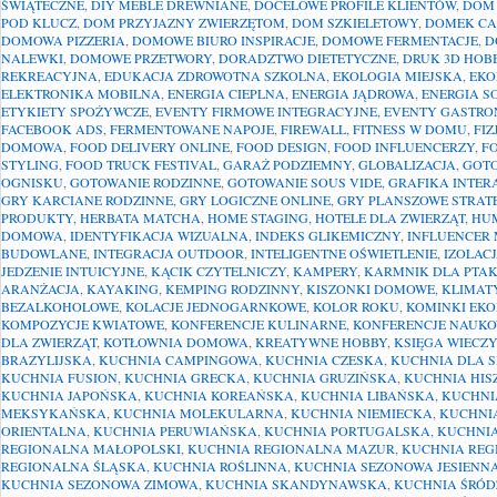
ŚWIĄTECZNE
,
DIY MEBLE DREWNIANE
,
DOCELOWE PROFILE KLIENTÓW
,
DOM 
POD KLUCZ
,
DOM PRZYJAZNY ZWIERZĘTOM
,
DOM SZKIELETOWY
,
DOMEK CA
DOMOWA PIZZERIA
,
DOMOWE BIURO INSPIRACJE
,
DOMOWE FERMENTACJE
,
D
NALEWKI
,
DOMOWE PRZETWORY
,
DORADZTWO DIETETYCZNE
,
DRUK 3D HOB
REKREACYJNA
,
EDUKACJA ZDROWOTNA SZKOLNA
,
EKOLOGIA MIEJSKA
,
EKO
ELEKTRONIKA MOBILNA
,
ENERGIA CIEPLNA
,
ENERGIA JĄDROWA
,
ENERGIA S
ETYKIETY SPOŻYWCZE
,
EVENTY FIRMOWE INTEGRACYJNE
,
EVENTY GASTRO
FACEBOOK ADS
,
FERMENTOWANE NAPOJE
,
FIREWALL
,
FITNESS W DOMU
,
FIZ
DOMOWA
,
FOOD DELIVERY ONLINE
,
FOOD DESIGN
,
FOOD INFLUENCERZY
,
F
STYLING
,
FOOD TRUCK FESTIVAL
,
GARAŻ PODZIEMNY
,
GLOBALIZACJA
,
GOTO
OGNISKU
,
GOTOWANIE RODZINNE
,
GOTOWANIE SOUS VIDE
,
GRAFIKA INTE
GRY KARCIANE RODZINNE
,
GRY LOGICZNE ONLINE
,
GRY PLANSZOWE STRAT
PRODUKTY
,
HERBATA MATCHA
,
HOME STAGING
,
HOTELE DLA ZWIERZĄT
,
HU
DOMOWA
,
IDENTYFIKACJA WIZUALNA
,
INDEKS GLIKEMICZNY
,
INFLUENCER
BUDOWLANE
,
INTEGRACJA OUTDOOR
,
INTELIGENTNE OŚWIETLENIE
,
IZOLAC
JEDZENIE INTUICYJNE
,
KĄCIK CZYTELNICZY
,
KAMPERY
,
KARMNIK DLA PTA
ARANŻACJA
,
KAYAKING
,
KEMPING RODZINNY
,
KISZONKI DOMOWE
,
KLIMAT
BEZALKOHOLOWE
,
KOLACJE JEDNOGARNKOWE
,
KOLOR ROKU
,
KOMINKI EKO
KOMPOZYCJE KWIATOWE
,
KONFERENCJE KULINARNE
,
KONFERENCJE NAUKO
DLA ZWIERZĄT
,
KOTŁOWNIA DOMOWA
,
KREATYWNE HOBBY
,
KSIĘGA WIECZ
BRAZYLIJSKA
,
KUCHNIA CAMPINGOWA
,
KUCHNIA CZESKA
,
KUCHNIA DLA S
KUCHNIA FUSION
,
KUCHNIA GRECKA
,
KUCHNIA GRUZIŃSKA
,
KUCHNIA HIS
KUCHNIA JAPOŃSKA
,
KUCHNIA KOREAŃSKA
,
KUCHNIA LIBAŃSKA
,
KUCHNI
MEKSYKAŃSKA
,
KUCHNIA MOLEKULARNA
,
KUCHNIA NIEMIECKA
,
KUCHNI
ORIENTALNA
,
KUCHNIA PERUWIAŃSKA
,
KUCHNIA PORTUGALSKA
,
KUCHNIA
REGIONALNA MAŁOPOLSKI
,
KUCHNIA REGIONALNA MAZUR
,
KUCHNIA REG
REGIONALNA ŚLĄSKA
,
KUCHNIA ROŚLINNA
,
KUCHNIA SEZONOWA JESIENN
KUCHNIA SEZONOWA ZIMOWA
,
KUCHNIA SKANDYNAWSKA
,
KUCHNIA ŚRÓ