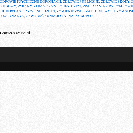
ZDROWIE PSYCHICZNE DOROSŁYCH
,
ZDROWIE PUBLICZNE
,
ZDROWIE SKÓRY
,
BUDOWY
,
ZMIANY KLIMATYCZNE
,
ZUPY KREM
,
ZWIEDZANIE Z DZIEĆMI
,
ZWI
HODOWLANE
,
ŻYWIENIE DZIECI
,
ŻYWIENIE ZWIERZĄT DOMOWYCH
,
ŻYWNOŚĆ
REGIONALNA
,
ŻYWNOŚĆ FUNKCJONALNA
,
ŻYWOPŁOT
Comments are closed.