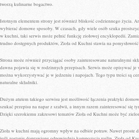
tworzą kulinarne bogactwo.
Istotnym elementem strony jest również bliskość codziennego życia. A
wybierać domowe sposoby. W czasach, gdy wiele osób szuka prostszyc
w kuchni, taki serwis może pełnić funkcję ziołowej encyklopedii. Zami
trudno dostępnych produktów, Zioła od Kuchni stawia na pomysłowość
Strona może również przyciągać osoby zainteresowane naturalnymi skła
dawna pojawia się w rodzinnych przepisach. Serwis może opisywać je 
można wykorzystywać je w jedzeniu i napojach. Tego typu treści są ce
naturalne składniki.
Dużym atutem takiego serwisu jest możliwość łączenia praktyki domow
szukać przepisu na napar z szałwii, a innym razem zainteresować się 
Dzięki szerokiemu zakresowi tematów Zioła od Kuchni może być zielo
Zioła w kuchni mają ogromny wpływ na odbiór potraw. Nawet proste dan
jeśli zostanie doprawione odpowiednią kompozycją roślin. Zioła od 