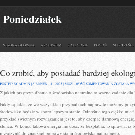
Poniedziałek
STRONA GŁÓWNA
ARCHIWUM
KATEGORIE
POGOŃ
SPIS TREŚCI
Co zrobić, aby posiadać bardziej ekolo
CO
POSTED BY ADMIN | SIERPIEŃ - 4 - 2025 |
MOŻLIWOŚĆ KOMENTOWANIA
ZOSTAŁA W
ZROBIĆ,
Z jakich przyczyn dbanie o środowisko naturalne to ważne zadanie dla
ABY
POSIADAĆ
BARDZIEJ
Fakty są takie, że we wszystkich przypadkach naprawdę możemy pozyty
EKOLOGICZ
DOM?
środowisko będzie w sporo lepszym stanie. Odnośnie tego ciężko mieć
przykład świetnym rozwiązaniem jest to, aby czerpać darmową energię
słońca. W końcu takowa energia nie dość, że bezpłatna, to sprawia, i
przyczynić do znacznej poprawy stanu środowiska naturalnego.