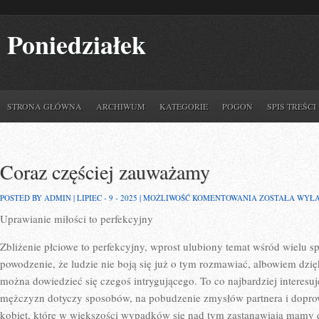
Poniedziałek
STRONA GŁÓWNA
ARCHIWUM
KATEGORIE
POGOŃ
SPIS TREŚCI
Coraz częściej zauważamy
CORAZ
POSTED BY ADMIN | LIPIEC - 9 - 2025 |
MOŻLIWOŚĆ KOMENTOWANIA
ZOSTAŁA WYŁ
CZĘŚCIEJ
Uprawianie miłości to perfekcyjny
ZAUWAŻAMY
Zbliżenie płciowe to perfekcyjny, wprost ulubiony temat wśród wielu s
powodzenie, że ludzie nie boją się już o tym rozmawiać, albowiem dzi
można dowiedzieć się czegoś intrygującego. To co najbardziej interesuj
mężczyzn dotyczy sposobów, na pobudzenie zmysłów partnera i doprow
kobiet, które w większości wypadków się nad tym zastanawiają mamy