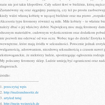
razie nie jest takie kłopotliwe. Cały sekret tkwi w bieliźnie, którą mężc
Zastanówmy się oraz sięgnijmy pamięcią, czy też po prostu zaobserwu
kiedy widzi własną kobietę w nęcącej bieliźnie oraz ma prawo „rozpa
Akcesoria typu feromony również są miłe. Miłe kobiety – to właśnie bi
należy dbać o jej właściwy dobór. Największą moc mają feromony damski
słusznym materiałów, cudownym wykończeniom oraz dodatkom pobud
nie pozwoli mu oderwać od was oczu. Wobec tego do dzieła! Erotyka 
wewnętrzne, które mają źródła w seksualności. Potocznie jednak erotyk
wulgarnością, adorowaniem, niezdrową seksualnością a czasem nawet p
ekstrawaganckie, że niektórzy ludzie, spostrzegając ogłoszenia rodzaju
My polecamy feromony sklep. Ludzie umieją być ograniczeni oraz nad
diagnozach.
źródło:
———————————
1.
przeczytaj wpis
2.
http://malzundmoritz.de
3.
artykuł tutaj
4.
http://mein-weinreich.de