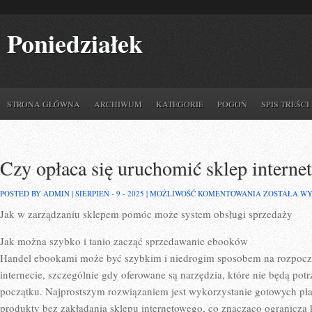
Poniedziałek
STRONA GŁÓWNA
ARCHIWUM
KATEGORIE
POGOŃ
SPIS TREŚCI
Czy opłaca się uruchomić sklep interne
CZY
POSTED BY ADMIN | SIERPIEŃ - 9 - 2025 |
MOŻLIWOŚĆ KOMENTOWANIA
ZOSTAŁA W
OPŁACA
Jak w zarządzaniu sklepem pomóc może system obsługi sprzedaży
SIĘ
URUCHOMIĆ
SKLEP
Jak można szybko i tanio zacząć sprzedawanie ebooków
INTERNETO
BEZ
Handel ebookami może być szybkim i niedrogim sposobem na rozpoczęc
DZIAŁALNOŚ
internecie, szczególnie gdy oferowane są narzędzia, które nie będą p
początku. Najprostszym rozwiązaniem jest wykorzystanie gotowych pla
produkty bez zakładania sklepu internetowego, co znacząco ogranicza k