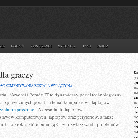
RIE
POGOŃ
SPIS TREŚCI
SYTUACJA
TAGI
ZNICZ
dla graczy
Ka
po
sp
DRUKARKI
OŚĆ KOMENTOWANIA
ZOSTAŁA WYŁĄCZONA
ws
I
wz
ia | Nowości i Porady IT to dynamiczny portal technologiczny,
SPRZĘT
en
AUDIO
ych sprawdzonych porad na temat komputerów i laptopów.
wr
DLA
pla
GRACZY
czenia rozproszone
i Akcesoria do laptopów.
ch
estawów komputerowych, laptopów oraz peryferiów, a także
mot
pr
że krok po kroku, które pomogą Ci w rozwiązywaniu problemów
dz
ma
Cz