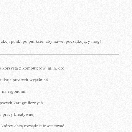
trukcji punkt po punkcie, aby nawet początkujący mógł
o korzysta z komputerów, m.in. do:
zukają prostych wyjaśnień,
y na ergonomii,
pszych kart graficznych,
o pracy kreatywnej,
 którzy chcą rozsądnie inwestować.