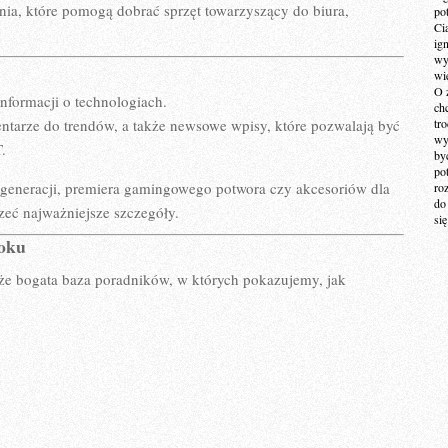
ia, które pomogą dobrać sprzęt towarzyszący do biura,
po
Ci
ig
wy
wi
O 
informacji o technologiach.
ch
ntarze do trendów, a także newsowe wpisy, które pozwalają być
tr
wy
.
by
po
j generacji, premiera gamingowego potwora czy akcesoriów dla
ro
do
zeć najważniejsze szczegóły.
si
roku
akże bogata baza poradników, w których pokazujemy, jak