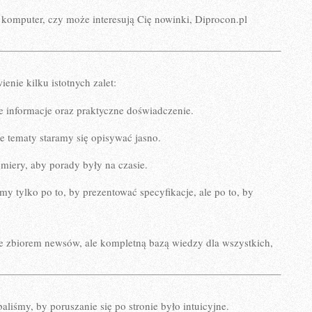
 komputer, czy może interesują Cię nowinki, Diprocon.pl
ienie kilku istotnych zalet:
 informacje oraz praktyczne doświadczenie.
 tematy staramy się opisywać jasno.
miery, aby porady były na czasie.
my tylko po to, by prezentować specyfikacje, ale po to, by
nie zbiorem newsów, ale kompletną bazą wiedzy dla wszystkich,
aliśmy, by poruszanie się po stronie było intuicyjne.