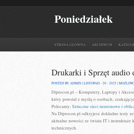
Poniedziałek
STRONA GŁÓWNA
ARCHIWUM
KATEGO
Drukarki i Sprzęt audio 
POSTED BY ADMIN | LISTOPAD - 20 - 2025 |
MOŻLIW
Diprocon.pl – Komputery, Laptopy i Akcesor
który powstał z myślą o osobach, szukając
Polecamy:
Sztuczne sieci neuronowe i obli
Na Diprocon.pl odkryjesz dokładne testy z
aktualne nowości ze świata IT i instrukta
technicznych.