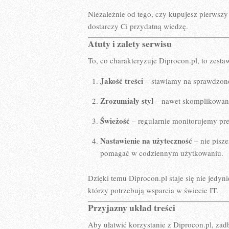
Niezależnie od tego, czy kupujesz pierwszy
dostarczy Ci przydatną wiedzę.
Atuty i zalety serwisu
To, co charakteryzuje Diprocon.pl, to zestaw
Jakość treści
– stawiamy na sprawdzone
Zrozumiały styl
– nawet skomplikowane
Świeżość
– regularnie monitorujemy pre
Nastawienie na użyteczność
– nie pisze
pomagać w codziennym użytkowaniu.
Dzięki temu Diprocon.pl staje się nie jedy
którzy potrzebują wsparcia w świecie IT.
Przyjazny układ treści
Aby ułatwić korzystanie z Diprocon.pl, zadb