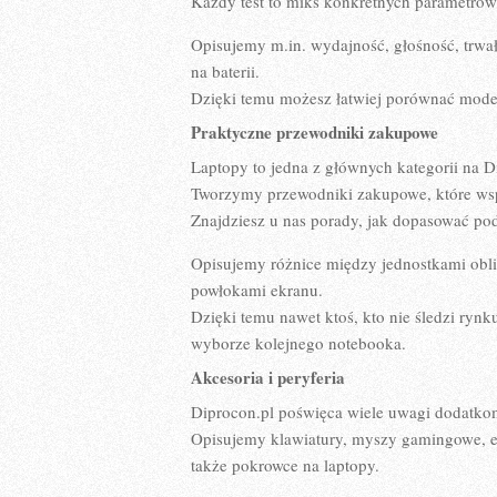
Każdy test to miks konkretnych parametrów
Opisujemy m.in. wydajność, głośność, trwało
na baterii.
Dzięki temu możesz łatwiej porównać model
Praktyczne przewodniki zakupowe
Laptopy to jedna z głównych kategorii na D
Tworzymy przewodniki zakupowe, które wsp
Znajdziesz u nas porady, jak dopasować po
Opisujemy różnice między jednostkami obli
powłokami ekranu.
Dzięki temu nawet ktoś, kto nie śledzi rynk
wyborze kolejnego notebooka.
Akcesoria i peryferia
Diprocon.pl poświęca wiele uwagi dodatkom
Opisujemy klawiatury, myszy gamingowe, ek
także pokrowce na laptopy.