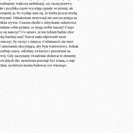
trzebujemy większej mobilizacji, czy raczej przerwy.
ało i psychika często wysyłają sygnały wcześniej, ale
norujemy je, bo wydaje nam się, że trzeba jeszcze trochę
trzymać. Odnalezienie motywacji nie zawsze polega na
elkim zrywie. Czasem chodzi o odzyskanie ciekawości.
zadanie sobie pytania: co mogę zrobić inaczej? Czego
cę się nauczyć? Co sprawi, że ten tydzień będzie choć
ochę bardziej mój? Nawet mała odpowiedź może
starczyć, by ruszyć z miejsca. Codzienność nie musi
ć nieustannie ekscytująca, aby była wartościowa. Jednak
trzebuje sensu, odrobiny świeżości i przestrzeni na
zwój. Gdy zaczynamy świadomie dodawać te elementy
 zwykłych dni, monotonia przestaje być ścianą, a staje
ę tłem, na którym można budować coś własnego.