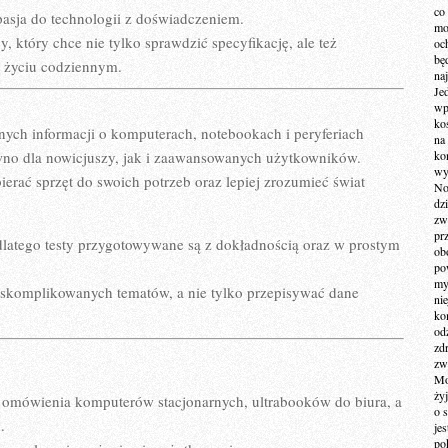
co
 pasja do technologii z doświadczeniem.
mo
, który chce nie tylko sprawdzić specyfikację, ale też
och
bę
w życiu codziennym.
na
Je
wp
ko
lnych informacji o komputerach, notebookach i peryferiach
na
no dla nowicjuszy, jak i zaawansowanych użytkowników.
ko
wy
rać sprzęt do swoich potrzeb oraz lepiej zrozumieć świat
No
dz
zw
pr
dlatego testy przygotowywane są z dokładnością oraz w prostym
ob
po
my
 skomplikowanych tematów, a nie tylko przepisywać dane
ni
kom
od
zd
zw
Mo
żyj
omówienia komputerów stacjonarnych, ultrabooków do biura, a
o 
.
je
po