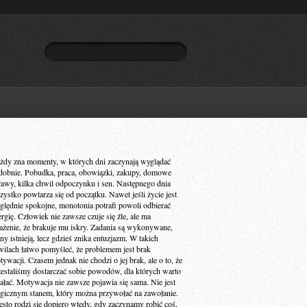
żdy zna momenty, w których dni zaczynają wyglądać
dobnie. Pobudka, praca, obowiązki, zakupy, domowe
rawy, kilka chwil odpoczynku i sen. Następnego dnia
zystko powtarza się od początku. Nawet jeśli życie jest
ględnie spokojne, monotonia potrafi powoli odbierać
ergię. Człowiek nie zawsze czuje się źle, ale ma
ażenie, że brakuje mu iskry. Zadania są wykonywane,
ny istnieją, lecz gdzieś znika entuzjazm. W takich
wilach łatwo pomyśleć, że problemem jest brak
ywacji. Czasem jednak nie chodzi o jej brak, ale o to, że
zestaliśmy dostarczać sobie powodów, dla których warto
iałać. Motywacja nie zawsze pojawia się sama. Nie jest
gicznym stanem, który można przywołać na zawołanie.
ęsto rodzi się dopiero wtedy, gdy zaczynamy robić coś,