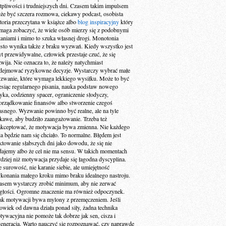
tpliwości i trudniejszych dni. Czasem takim impulsem
że być szczera rozmowa, ciekawy podcast, osobista
storia przeczytana w książce albo
blog inspiracyjny
który
maga zobaczyć, że wiele osób mierzy się z podobnymi
taniami i mimo to szuka własnej drogi. Monotonia
ęsto wynika także z braku wyzwań. Kiedy wszystko jest
yt przewidywalne, człowiek przestaje czuć, że się
zwija. Nie oznacza to, że należy natychmiast
dejmować ryzykowne decyzje. Wystarczy wybrać małe
zwanie, które wymaga lekkiego wysiłku. Może to być
esiąc regularnego pisania, nauka podstaw nowego
zyka, codzienny spacer, ograniczenie słodyczy,
orządkowanie finansów albo stworzenie czegoś
asnego. Wyzwanie powinno być realne, ale na tyle
ekawe, aby budziło zaangażowanie. Trzeba też
akceptować, że motywacja bywa zmienna. Nie każdego
ia będzie nam się chciało. To normalne. Błędem jest
aktowanie słabszych dni jako dowodu, że się nie
dajemy albo że cel nie ma sensu. W takich momentach
rdziej niż motywacja przydaje się łagodna dyscyplina.
e surowość, nie karanie siebie, ale umiejętność
konania małego kroku mimo braku idealnego nastroju.
asem wystarczy zrobić minimum, aby nie zerwać
ągłości. Ogromne znaczenie ma również odpoczynek.
ak motywacji bywa mylony z przemęczeniem. Jeśli
łowiek od dawna działa ponad siły, żadna technika
tywacyjna nie pomoże tak dobrze jak sen, cisza i
generacja. Warto nauczyć się rozpoznawać, czy naprawdę