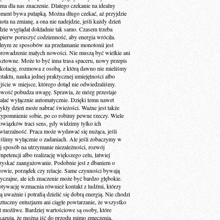
 ma dla nas znaczenie. Dlatego czekanie na idealny
ment bywa pułapką. Można długo czekać, aż przyjdzie
ota na zmianę, a ona nie nadejdzie, jeśli każdy dzień
dzie wyglądał dokładnie tak samo. Czasem trzeba
jpierw poruszyć codzienność, aby energia wróciła.
dnym ze sposobów na przełamanie monotonii jest
rowadzenie małych nowości. Nie muszą być wielkie ani
sztowne. Może to być inna trasa spaceru, nowy przepis
 kolację, rozmowa z osobą, z którą dawno nie mieliśmy
ntaktu, nauka jednej praktycznej umiejętności albo
jście w miejsce, którego dotąd nie odwiedzaliśmy.
wość pobudza uwagę. Sprawia, że mózg przestaje
iałać wyłącznie automatycznie. Dzięki temu nawet
ykły dzień może nabrać świeżości. Ważne jest także
zypomnienie sobie, po co robimy pewne rzeczy. Wiele
owiązków traci sens, gdy widzimy tylko ich
wtarzalność. Praca może wydawać się nużąca, jeśli
ślimy wyłącznie o zadaniach. Ale jeśli zobaczymy w
ej sposób na utrzymanie niezależności, rozwój
petencji albo realizację większego celu, łatwiej
zyskać zaangażowanie. Podobnie jest z dbaniem o
rowie, porządek czy relacje. Same czynności bywają
yczajne, ale ich znaczenie może być bardzo głębokie.
tywację wzmacnia również kontakt z ludźmi, którzy
ą uważnie i potrafią dzielić się dobrą energią. Nie chodzi
sztuczny entuzjazm ani ciągłe powtarzanie, że wszystko
st możliwe. Bardziej wartościowe są osoby, które
kazują, że można iść do przodu mimo zmęczenia,