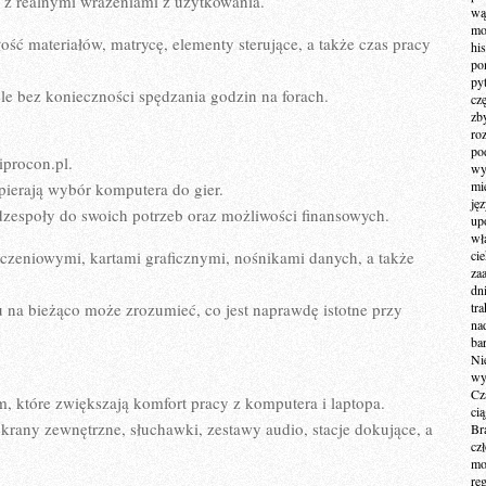
 z realnymi wrażeniami z użytkowania.
wą
mo
ść materiałów, matrycę, elementy sterujące, a także czas pracy
hi
po
py
e bez konieczności spędzania godzin na forach.
cz
zb
ro
po
iprocon.pl.
wy
mi
ierają wybór komputera do gier.
ję
dzespoły do swoich potrzeb oraz możliwości finansowych.
up
wł
czeniowymi, kartami graficznymi, nośnikami danych, a także
ci
za
dn
u na bieżąco może zrozumieć, co jest naprawdę istotne przy
tr
na
ba
Ni
wy
Cz
, które zwiększają komfort pracy z komputera i laptopa.
ci
rany zewnętrzne, słuchawki, zestawy audio, stacje dokujące, a
Br
cz
mo
re