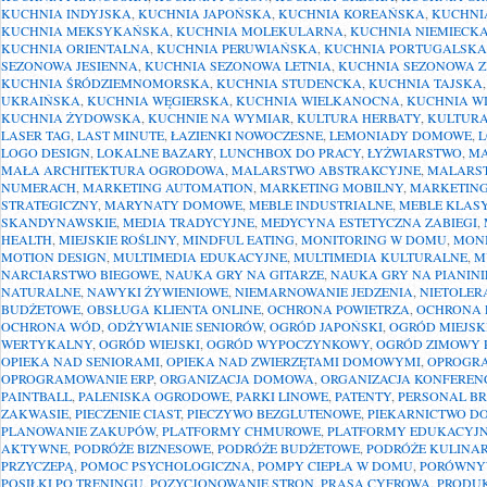
KUCHNIA INDYJSKA
,
KUCHNIA JAPOŃSKA
,
KUCHNIA KOREAŃSKA
,
KUCHNI
KUCHNIA MEKSYKAŃSKA
,
KUCHNIA MOLEKULARNA
,
KUCHNIA NIEMIECK
KUCHNIA ORIENTALNA
,
KUCHNIA PERUWIAŃSKA
,
KUCHNIA PORTUGALSKA
SEZONOWA JESIENNA
,
KUCHNIA SEZONOWA LETNIA
,
KUCHNIA SEZONOWA 
KUCHNIA ŚRÓDZIEMNOMORSKA
,
KUCHNIA STUDENCKA
,
KUCHNIA TAJSKA
UKRAIŃSKA
,
KUCHNIA WĘGIERSKA
,
KUCHNIA WIELKANOCNA
,
KUCHNIA WI
KUCHNIA ŻYDOWSKA
,
KUCHNIE NA WYMIAR
,
KULTURA HERBATY
,
KULTUR
LASER TAG
,
LAST MINUTE
,
ŁAZIENKI NOWOCZESNE
,
LEMONIADY DOMOWE
,
L
LOGO DESIGN
,
LOKALNE BAZARY
,
LUNCHBOX DO PRACY
,
ŁYŻWIARSTWO
,
MA
MAŁA ARCHITEKTURA OGRODOWA
,
MALARSTWO ABSTRAKCYJNE
,
MALARST
NUMERACH
,
MARKETING AUTOMATION
,
MARKETING MOBILNY
,
MARKETING
STRATEGICZNY
,
MARYNATY DOMOWE
,
MEBLE INDUSTRIALNE
,
MEBLE KLAS
SKANDYNAWSKIE
,
MEDIA TRADYCYJNE
,
MEDYCYNA ESTETYCZNA ZABIEGI
,
HEALTH
,
MIEJSKIE ROŚLINY
,
MINDFUL EATING
,
MONITORING W DOMU
,
MON
MOTION DESIGN
,
MULTIMEDIA EDUKACYJNE
,
MULTIMEDIA KULTURALNE
,
M
NARCIARSTWO BIEGOWE
,
NAUKA GRY NA GITARZE
,
NAUKA GRY NA PIANINI
NATURALNE
,
NAWYKI ŻYWIENIOWE
,
NIEMARNOWANIE JEDZENIA
,
NIETOLER
BUDŻETOWE
,
OBSŁUGA KLIENTA ONLINE
,
OCHRONA POWIETRZA
,
OCHRONA 
OCHRONA WÓD
,
ODŻYWIANIE SENIORÓW
,
OGRÓD JAPOŃSKI
,
OGRÓD MIEJSK
WERTYKALNY
,
OGRÓD WIEJSKI
,
OGRÓD WYPOCZYNKOWY
,
OGRÓD ZIMOWY 
OPIEKA NAD SENIORAMI
,
OPIEKA NAD ZWIERZĘTAMI DOMOWYMI
,
OPROGRA
OPROGRAMOWANIE ERP
,
ORGANIZACJA DOMOWA
,
ORGANIZACJA KONFERENC
PAINTBALL
,
PALENISKA OGRODOWE
,
PARKI LINOWE
,
PATENTY
,
PERSONAL B
ZAKWASIE
,
PIECZENIE CIAST
,
PIECZYWO BEZGLUTENOWE
,
PIEKARNICTWO D
PLANOWANIE ZAKUPÓW
,
PLATFORMY CHMUROWE
,
PLATFORMY EDUKACYJ
AKTYWNE
,
PODRÓŻE BIZNESOWE
,
PODRÓŻE BUDŻETOWE
,
PODRÓŻE KULINA
PRZYCZEPĄ
,
POMOC PSYCHOLOGICZNA
,
POMPY CIEPŁA W DOMU
,
PORÓWNY
POSIŁKI PO TRENINGU
,
POZYCJONOWANIE STRON
,
PRASA CYFROWA
,
PRODU