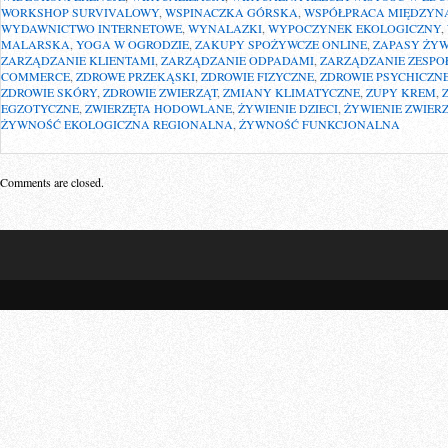
WORKSHOP SURVIVALOWY
,
WSPINACZKA GÓRSKA
,
WSPÓŁPRACA MIĘDZY
WYDAWNICTWO INTERNETOWE
,
WYNALAZKI
,
WYPOCZYNEK EKOLOGICZNY
,
MALARSKA
,
YOGA W OGRODZIE
,
ZAKUPY SPOŻYWCZE ONLINE
,
ZAPASY ŻY
ZARZĄDZANIE KLIENTAMI
,
ZARZĄDZANIE ODPADAMI
,
ZARZĄDZANIE ZESPO
COMMERCE
,
ZDROWE PRZEKĄSKI
,
ZDROWIE FIZYCZNE
,
ZDROWIE PSYCHICZN
ZDROWIE SKÓRY
,
ZDROWIE ZWIERZĄT
,
ZMIANY KLIMATYCZNE
,
ZUPY KREM
,
EGZOTYCZNE
,
ZWIERZĘTA HODOWLANE
,
ŻYWIENIE DZIECI
,
ŻYWIENIE ZWIE
ŻYWNOŚĆ EKOLOGICZNA REGIONALNA
,
ŻYWNOŚĆ FUNKCJONALNA
Comments are closed.