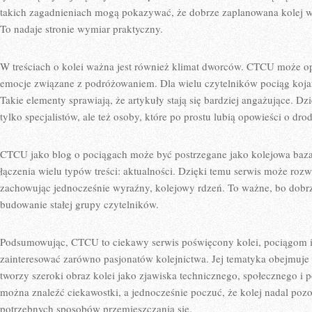
takich zagadnieniach mogą pokazywać, że dobrze zaplanowana kolej w
To nadaje stronie wymiar praktyczny.
W treściach o kolei ważna jest również klimat dworców. CTCU może opi
emocje związane z podróżowaniem. Dla wielu czytelników pociąg kojar
Takie elementy sprawiają, że artykuły stają się bardziej angażujące. Dz
tylko specjalistów, ale też osoby, które po prostu lubią opowieści o dro
CTCU jako blog o pociągach może być postrzegane jako kolejowa baza 
łączenia wielu typów treści: aktualności. Dzięki temu serwis może rozw
zachowując jednocześnie wyraźny, kolejowy rdzeń. To ważne, bo dobrz
budowanie stałej grupy czytelników.
Podsumowując, CTCU to ciekawy serwis poświęcony kolei, pociągom
zainteresować zarówno pasjonatów kolejnictwa. Jej tematyka obejmuje 
tworzy szeroki obraz kolei jako zjawiska technicznego, społecznego i 
można znaleźć ciekawostki, a jednocześnie poczuć, że kolej nadal pozo
potrzebnych sposobów przemieszczania się.