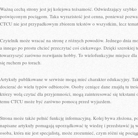
Ważną cechą strony jest jej kolejowa tożsamość. Odwiedzający szybko 
poświęconym pociągom. Taka wyrazistość jest cenna, ponieważ pozwal
CTCU nie jest przypadkowym zbiorem tekstów o wszystkim, lecz te
Czytelnik może wracać na stronę z różnych powodów. Jednego dnia mo
a innego po prostu chcieć przeczytać coś ciekawego. Dzięki szerokie
towarzyszyć zarówno rozwijaniu hobby. To wielofunkcyjne miejsce dla 
się ruchem po torach.
Artykuły publikowane w serwisie mogą mieć charakter edukacyjny. Ta
docierać do wielu typów odbiorców. Osoby ceniące dane znajdą tu treśc
którzy wolą czytać dla przyjemności, mogą zainteresować się tekstami 
temu CTCU może być zarówno pomocą przed wyjazdem.
Strona może także pełnić funkcję informacyjną. Kolej bywa złożona, 
napisane artykuły pomagają uporządkować tę wiedzę i przedstawić ją 
osoba, która nie jest specjalistą, może zrozumieć, czym różni się poci