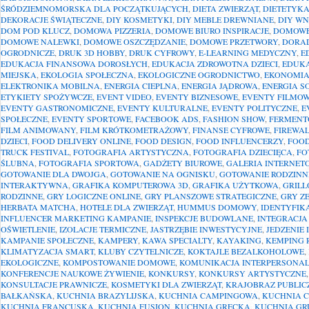
ŚRÓDZIEMNOMORSKA DLA POCZĄTKUJĄCYCH
,
DIETA ZWIERZĄT
,
DIETETYK
DEKORACJE ŚWIĄTECZNE
,
DIY KOSMETYKI
,
DIY MEBLE DREWNIANE
,
DIY W
DOM POD KLUCZ
,
DOMOWA PIZZERIA
,
DOMOWE BIURO INSPIRACJE
,
DOMOWE
DOMOWE NALEWKI
,
DOMOWE OSZCZĘDZANIE
,
DOMOWE PRZETWORY
,
DORAD
OGRODNICZE
,
DRUK 3D HOBBY
,
DRUK CYFROWY
,
E-LEARNING MEDYCZNY
,
E
EDUKACJA FINANSOWA DOROSŁYCH
,
EDUKACJA ZDROWOTNA DZIECI
,
EDUKA
MIEJSKA
,
EKOLOGIA SPOŁECZNA
,
EKOLOGICZNE OGRODNICTWO
,
EKONOMIA
ELEKTRONIKA MOBILNA
,
ENERGIA CIEPLNA
,
ENERGIA JĄDROWA
,
ENERGIA S
ETYKIETY SPOŻYWCZE
,
EVENT VIDEO
,
EVENTY BIZNESOWE
,
EVENTY FILMO
EVENTY GASTRONOMICZNE
,
EVENTY KULTURALNE
,
EVENTY POLITYCZNE
,
E
SPOŁECZNE
,
EVENTY SPORTOWE
,
FACEBOOK ADS
,
FASHION SHOW
,
FERMENT
FILM ANIMOWANY
,
FILM KRÓTKOMETRAŻOWY
,
FINANSE CYFROWE
,
FIREWA
DZIECI
,
FOOD DELIVERY ONLINE
,
FOOD DESIGN
,
FOOD INFLUENCERZY
,
FOO
TRUCK FESTIVAL
,
FOTOGRAFIA ARTYSTYCZNA
,
FOTOGRAFIA DZIECIĘCA
,
FO
ŚLUBNA
,
FOTOGRAFIA SPORTOWA
,
GADŻETY BIUROWE
,
GALERIA INTERNET
GOTOWANIE DLA DWOJGA
,
GOTOWANIE NA OGNISKU
,
GOTOWANIE RODZINN
INTERAKTYWNA
,
GRAFIKA KOMPUTEROWA 3D
,
GRAFIKA UŻYTKOWA
,
GRILL
RODZINNE
,
GRY LOGICZNE ONLINE
,
GRY PLANSZOWE STRATEGICZNE
,
GRY Z
HERBATA MATCHA
,
HOTELE DLA ZWIERZĄT
,
HUMMUS DOMOWY
,
IDENTYFIK
INFLUENCER MARKETING KAMPANIE
,
INSPEKCJE BUDOWLANE
,
INTEGRACJ
OŚWIETLENIE
,
IZOLACJE TERMICZNE
,
JASTRZĘBIE INWESTYCYJNE
,
JEDZENIE 
KAMPANIE SPOŁECZNE
,
KAMPERY
,
KAWA SPECIALTY
,
KAYAKING
,
KEMPING 
KLIMATYZACJA SMART
,
KLUBY CZYTELNICZE
,
KOKTAJLE BEZALKOHOLOWE
,
EKOLOGICZNE
,
KOMPOSTOWANIE DOMOWE
,
KOMUNIKACJA INTERPERSONA
KONFERENCJE NAUKOWE ŻYWIENIE
,
KONKURSY
,
KONKURSY ARTYSTYCZNE
KONSULTACJE PRAWNICZE
,
KOSMETYKI DLA ZWIERZĄT
,
KRAJOBRAZ PUBLIC
BAŁKAŃSKA
,
KUCHNIA BRAZYLIJSKA
,
KUCHNIA CAMPINGOWA
,
KUCHNIA 
KUCHNIA FRANCUSKA
,
KUCHNIA FUSION
,
KUCHNIA GRECKA
,
KUCHNIA GR