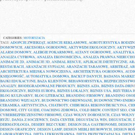
CATEGORIES:
MOTORYZACJA
TAGI:
ADOPCJE ZWIERZĄT
,
AGENCJE REKLAMOWE
,
AGROTURYSTYKA RODZIN
DOMOWYCH
,
AKCESORIA OGRODOWE
,
AKTYWIZM EKOLOGICZNY
,
AKTYWIZ
ALARM DOMOWY
,
ALERGIE POKARMOWE
,
ALTANY OGRODOWE
,
ANALITYKA
ANALIZA CYFROWA
,
ANALIZA EKONOMICZNA
,
ANALIZA PRAWNA NIERUCH
ANIMACJE 2D
,
ANIMACJE 3D
,
ANIMAL RESCUE
,
APLIKACJE DIETETYCZNE
,
AR
RESTAURACJI
,
ARANŻACJE SYPIALNI
,
ARANŻACJE TARASOWE
,
ARBITRAŻ
,
AR
ARCHITEKTURA MIEJSKA NOWOCZESNA
,
ARCHITEKTURA OGRODOWA
,
AUDI
KSIĘGOWOŚĆ
,
AUTOMATYKA DOMOWA
,
BACKUP DANYCH
,
BADANIA MARKE
BAJKI EDUKACYJNE
,
BAZA KLIENTÓW
,
BEHAWIORYSTYKA
,
BEZPIECZEŃSTWO
ANALIZY
,
BIODEGRADOWALNE PRODUKTY
,
BIZNES AZJA
,
BIZNES DATA-DRIV
EKOLOGICZNY
,
BIZNES EUROPA
,
BIZNES LOKALNY
,
BIZNES USA
,
BIZUTERIA
BLOG KULINARNY
,
BLOG LITERACKI
,
BRANDING FIRMOWY
,
BRANDING OSOB
BRANDING WIZUALNY
,
BUDOWNICTWO DREWNIANE
,
BUDOWNICTWO ENERG
CERAMIKA ARTYSTYCZNA
,
CHATBOTY
,
CHIRURGIA REKONSTRUKCYJNA
,
CH
DOMOWE
,
CITY GUIDE
,
COACHING ZDROWIA
,
COLD BREW
,
CONTENT SEO
,
CSR
CYBERBEZPIECZEŃSTWO FIRMOWE
,
CZAS WOLNY DOROSŁYCH
,
CZAS WOLNY 
RYŻU
,
DANIA Z SOCZEWICY
,
DATA CENTER
,
DEGUSTACJA WIN
,
DEGUSTACJE
,
DERMATOLOGIA
,
DESERY BEZ CUKRU
,
DESIGN DLA GASTRONOMII
,
DESIGN 
DESIGN GRAFICZNY
,
DESIGN LAMP
,
DESIGN MEBLI BIUROWYCH
,
DESIGN RO
LABORATORYJNA
,
DIETA LEKKOSTRAWNA
,
DIETA PRZECIWZAPALNA
,
DIETA