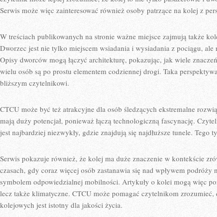
Serwis może więc zainteresować również osoby patrzące na kolej z pers
W treściach publikowanych na stronie ważne miejsce zajmują także ko
Dworzec jest nie tylko miejscem wsiadania i wysiadania z pociągu, al
Opisy dworców mogą łączyć architekturę, pokazując, jak wiele znaczeń 
wielu osób są po prostu elementem codziennej drogi. Taka perspektywa 
bliższym czytelnikowi.
CTCU może być też atrakcyjne dla osób śledzących ekstremalne rozwiąz
mają duży potencjał, ponieważ łączą technologiczną fascynację. Czytel
jest najbardziej niezwykły, gdzie znajdują się najdłuższe tunele. Tego ty
Serwis pokazuje również, że kolej ma duże znaczenie w kontekście z
czasach, gdy coraz więcej osób zastanawia się nad wpływem podróży na
symbolem odpowiedzialnej mobilności. Artykuły o kolei mogą więc poru
lecz także klimatyczne. CTCU może pomagać czytelnikom zrozumieć, 
kolejowych jest istotny dla jakości życia.