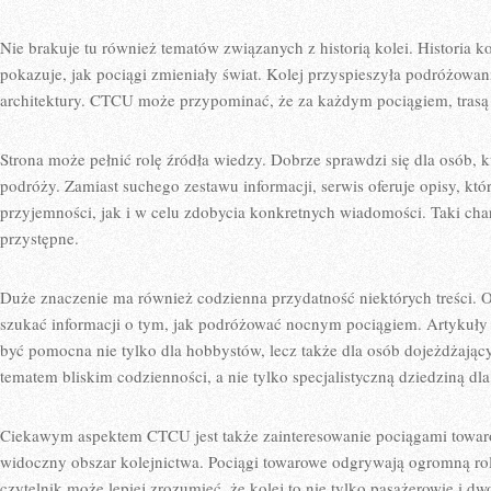
Nie brakuje tu również tematów związanych z historią kolei. Historia ko
pokazuje, jak pociągi zmieniały świat. Kolej przyspieszyła podróżowani
architektury. CTCU może przypominać, że za każdym pociągiem, trasą cz
Strona może pełnić rolę źródła wiedzy. Dobrze sprawdzi się dla osób, 
podróży. Zamiast suchego zestawu informacji, serwis oferuje opisy, kt
przyjemności, jak i w celu zdobycia konkretnych wiadomości. Taki cha
przystępne.
Duże znaczenie ma również codzienna przydatność niektórych treści.
szukać informacji o tym, jak podróżować nocnym pociągiem. Artykuły 
być pomocna nie tylko dla hobbystów, lecz także dla osób dojeżdżającyc
tematem bliskim codzienności, a nie tylko specjalistyczną dziedziną d
Ciekawym aspektem CTCU jest także zainteresowanie pociągami towar
widoczny obszar kolejnictwa. Pociągi towarowe odgrywają ogromną ro
czytelnik może lepiej zrozumieć, że kolej to nie tylko pasażerowie i dw