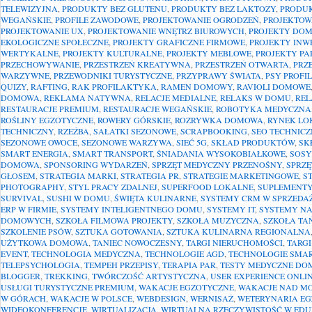
TELEWIZYJNA
,
PRODUKTY BEZ GLUTENU
,
PRODUKTY BEZ LAKTOZY
,
PRODU
WEGAŃSKIE
,
PROFILE ZAWODOWE
,
PROJEKTOWANIE OGRODZEŃ
,
PROJEKTOW
PROJEKTOWANIE UX
,
PROJEKTOWANIE WNĘTRZ BIUROWYCH
,
PROJEKTY DO
EKOLOGICZNE SPOŁECZNE
,
PROJEKTY GRAFICZNE FIRMOWE
,
PROJEKTY INW
WERTYKALNE
,
PROJEKTY KULTURALNE
,
PROJEKTY MEBLOWE
,
PROJEKTY P
PRZECHOWYWANIE
,
PRZESTRZEŃ KREATYWNA
,
PRZESTRZEŃ OTWARTA
,
PRZ
WARZYWNE
,
PRZEWODNIKI TURYSTYCZNE
,
PRZYPRAWY ŚWIATA
,
PSY PROFI
QUIZY
,
RAFTING
,
RAK PROFILAKTYKA
,
RAMEN DOMOWY
,
RAVIOLI DOMOWE
DOMOWA
,
REKLAMA NATYWNA
,
RELACJE MEDIALNE
,
RELAKS W DOMU
,
REL
RESTAURACJE PREMIUM
,
RESTAURACJE WEGAŃSKIE
,
ROBOTYKA MEDYCZNA
ROŚLINY EGZOTYCZNE
,
ROWERY GÓRSKIE
,
ROZRYWKA DOMOWA
,
RYNEK LO
TECHNICZNY
,
RZEŹBA
,
SAŁATKI SEZONOWE
,
SCRAPBOOKING
,
SEO TECHNICZ
SEZONOWE OWOCE
,
SEZONOWE WARZYWA
,
SIEĆ 5G
,
SKŁAD PRODUKTÓW
,
SK
SMART ENERGIA
,
SMART TRANSPORT
,
ŚNIADANIA WYSOKOBIAŁKOWE
,
SOS
DOMOWA
,
SPONSORING WYDARZEŃ
,
SPRZĘT MEDYCZNY PRZENOŚNY
,
SPRZĘ
GŁOSEM
,
STRATEGIA MARKI
,
STRATEGIA PR
,
STRATEGIE MARKETINGOWE
,
S
PHOTOGRAPHY
,
STYL PRACY ZDALNEJ
,
SUPERFOOD LOKALNE
,
SUPLEMENTY
SURVIVAL
,
SUSHI W DOMU
,
ŚWIĘTA KULINARNE
,
SYSTEMY CRM W SPRZEDA
ERP W FIRMIE
,
SYSTEMY INTELIGENTNEGO DOMU
,
SYSTEMY IT
,
SYSTEMY N
DOMOWYCH
,
SZKOŁA FILMOWA PROJEKTY
,
SZKOŁA MUZYCZNA
,
SZKOŁA TA
SZKOLENIE PSÓW
,
SZTUKA GOTOWANIA
,
SZTUKA KULINARNA REGIONALNA
UŻYTKOWA DOMOWA
,
TANIEC NOWOCZESNY
,
TARGI NIERUCHOMOŚCI
,
TARG
EVENT
,
TECHNOLOGIA MEDYCZNA
,
TECHNOLOGIE AGD
,
TECHNOLOGIE SMA
TELEPSYCHOLOGIA
,
TEMPEH PRZEPISY
,
TERAPIA PAR
,
TESTY MEDYCZNE DO
BLOGGER
,
TREKKING
,
TWÓRCZOŚĆ ARTYSTYCZNA
,
USER EXPERIENCE ONLI
USŁUGI TURYSTYCZNE PREMIUM
,
WAKACJE EGZOTYCZNE
,
WAKACJE NAD M
W GÓRACH
,
WAKACJE W POLSCE
,
WEBDESIGN
,
WERNISAŻ
,
WETERYNARIA E
WIDEOKONFERENCJE
,
WIRTUALIZACJA
,
WIRTUALNA RZECZYWISTOŚĆ W EDU