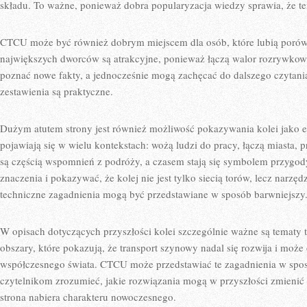
składu. To ważne, ponieważ dobra popularyzacja wiedzy sprawia, że tem
CTCU może być również dobrym miejscem dla osób, które lubią porówn
największych dworców są atrakcyjne, ponieważ łączą walor rozrywkowy
poznać nowe fakty, a jednocześnie mogą zachęcać do dalszego czytani
zestawienia są praktyczne.
Dużym atutem strony jest również możliwość pokazywania kolei jako e
pojawiają się w wielu kontekstach: wożą ludzi do pracy, łączą miasta, 
są częścią wspomnień z podróży, a czasem stają się symbolem przyg
znaczenia i pokazywać, że kolej nie jest tylko siecią torów, lecz narzę
techniczne zagadnienia mogą być przedstawiane w sposób barwniejszy
W opisach dotyczących przyszłości kolei szczególnie ważne są tematy t
obszary, które pokazują, że transport szynowy nadal się rozwija i moż
współczesnego świata. CTCU może przedstawiać te zagadnienia w spo
czytelnikom zrozumieć, jakie rozwiązania mogą w przyszłości zmienić
strona nabiera charakteru nowoczesnego.