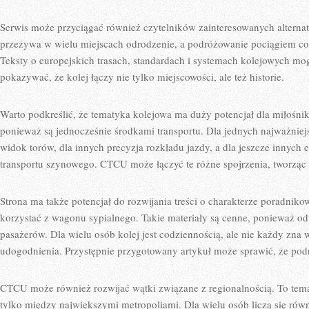
Serwis może przyciągać również czytelników zainteresowanych alterna
przeżywa w wielu miejscach odrodzenie, a podróżowanie pociągiem cor
Teksty o europejskich trasach, standardach i systemach kolejowych
pokazywać, że kolej łączy nie tylko miejscowości, ale też historie.
Warto podkreślić, że tematyka kolejowa ma duży potencjał dla miłośnik
ponieważ są jednocześnie środkami transportu. Dla jednych najważnie
widok torów, dla innych precyzja rozkładu jazdy, a dla jeszcze innych
transportu szynowego. CTCU może łączyć te różne spojrzenia, tworząc 
Strona ma także potencjał do rozwijania treści o charakterze poradni
korzystać z wagonu sypialnego. Takie materiały są cenne, ponieważ od
pasażerów. Dla wielu osób kolej jest codziennością, ale nie każdy zna 
udogodnienia. Przystępnie przygotowany artykuł może sprawić, że podró
CTCU może również rozwijać wątki związane z regionalnością. To tema
tylko między największymi metropoliami. Dla wielu osób liczą się rów