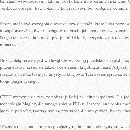
tematami współczesnymi, takimi jak ekologia transportu. Dzięki temu 
wąskiego obszaru, lecz pokazuje kolej jako symbol postępu i techniki.
Strona może być szczególnie wartościowa dla osób, które lubią poznaw
mogą dotyczyć zarówno pociągów nocnych, jak i tematów związanych
Dzięki temu czytelnik może przejść od lekkich, rozrywkowych tekstów 
opracowań.
Dużą zaletą serwisu jest wielowątkowość. Kolej przedstawiana jest tutaj
przemieszczania się, ale także jako element krajobrazu miast. Artyku
szersze zjawiska, takie jak turystyka kolejowa. Taki zakres sprawia, ż
blogu pasjonackiego.
CTCU wyróżnia się tym, że pokazuje kolej z wielu perspektyw. Dla je
technologia Maglev, dla innego kolej w PRL-u. Jeszcze inna osoba mo
łączy te potrzeby, tworząc spójną przestrzeń dla wszystkich, którzy chcą
Ważnym obszarem strony są przejazdy regionalne i międzynarodowe. 