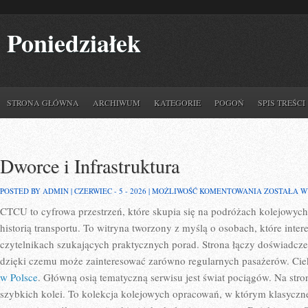
Poniedziałek
STRONA GŁÓWNA
ARCHIWUM
KATEGORIE
POGOŃ
SPIS TREŚCI
Dworce i Infrastruktura
DWORCE
POSTED BY ADMIN | CZERWIEC - 5 - 2026 |
MOŻLIWOŚĆ KOMENTOWANIA
ZOSTAŁA 
I
CTCU to cyfrowa przestrzeń, które skupia się na podróżach kolejowych
INFRASTRU
historią transportu. To witryna tworzony z myślą o osobach, które inter
czytelnikach szukających praktycznych porad. Strona łączy doświadcze
dzięki czemu może zainteresować zarówno regularnych pasażerów. Cieka
w Polsce
. Główną osią tematyczną serwisu jest świat pociągów. Na stro
szybkich kolei. To kolekcja kolejowych opracowań, w którym klasyczne 