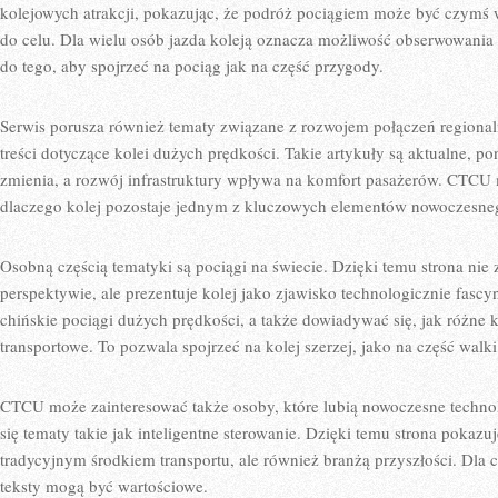
kolejowych atrakcji, pokazując, że podróż pociągiem może być czymś w
do celu. Dla wielu osób jazda koleją oznacza możliwość obserwowani
do tego, aby spojrzeć na pociąg jak na część przygody.
Serwis porusza również tematy związane z rozwojem połączeń regional
treści dotyczące kolei dużych prędkości. Takie artykuły są aktualne, po
zmienia, a rozwój infrastruktury wpływa na komfort pasażerów. CTC
dlaczego kolej pozostaje jednym z kluczowych elementów nowoczesneg
Osobną częścią tematyki są pociągi na świecie. Dzięki temu strona nie
perspektywie, ale prezentuje kolej jako zjawisko technologicznie fas
chińskie pociągi dużych prędkości, a także dowiadywać się, jak różne
transportowe. To pozwala spojrzeć na kolej szerzej, jako na część walk
CTCU może zainteresować także osoby, które lubią nowoczesne techno
się tematy takie jak inteligentne sterowanie. Dzięki temu strona pokazuj
tradycyjnym środkiem transportu, ale również branżą przyszłości. Dla 
teksty mogą być wartościowe.