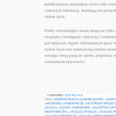
publikowanym materiałom serwis stale rozwi
ciekawych informacji, inspirujących pomy
stylem życia.
Osoby odwiedzające stronę mogą nie tylko
związane z treningiem, rekreacją i codzien
jest miejscem chętnie odwiedzanym przez ws
stylem życia oraz nowoczesną odzieżą trenin
rozwijać swoją pasję do sportu, poprawiać 
codziennych aktywności.
CATEGORIES:
MOTORYZACJA
TAGI:
ADMINISTRACJA SAMORZĄDOWA
,
AGENC
AKCESORIA OGRODNICZE
,
AKTYWIZM SPOŁEC
ALTANA
,
ALTANY OGRODOWE
,
ANALITYKA IN
EKONOMICZNA
,
ANALIZA PODAŻY
,
ANALIZA P
ANALIZA SPRZEDAŻY
,
ANALIZA SWOT OSOBIS