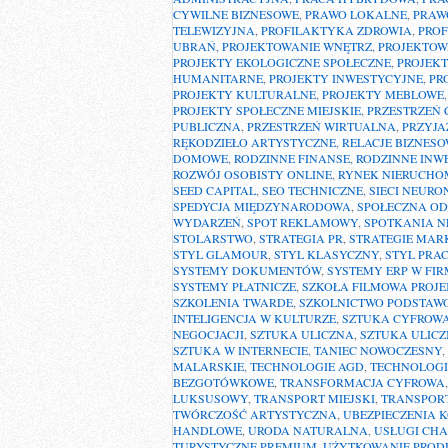
CYWILNE BIZNESOWE
,
PRAWO LOKALNE
,
PRAW
TELEWIZYJNA
,
PROFILAKTYKA ZDROWIA
,
PROF
UBRAŃ
,
PROJEKTOWANIE WNĘTRZ
,
PROJEKTOW
PROJEKTY EKOLOGICZNE SPOŁECZNE
,
PROJEK
HUMANITARNE
,
PROJEKTY INWESTYCYJNE
,
PR
PROJEKTY KULTURALNE
,
PROJEKTY MEBLOWE
PROJEKTY SPOŁECZNE MIEJSKIE
,
PRZESTRZEŃ
PUBLICZNA
,
PRZESTRZEŃ WIRTUALNA
,
PRZYJA
RĘKODZIEŁO ARTYSTYCZNE
,
RELACJE BIZNES
DOMOWE
,
RODZINNE FINANSE
,
RODZINNE INW
ROZWÓJ OSOBISTY ONLINE
,
RYNEK NIERUCHO
SEED CAPITAL
,
SEO TECHNICZNE
,
SIECI NEUR
SPEDYCJA MIĘDZYNARODOWA
,
SPOŁECZNA OD
WYDARZEŃ
,
SPOT REKLAMOWY
,
SPOTKANIA N
STOLARSTWO
,
STRATEGIA PR
,
STRATEGIE MAR
STYL GLAMOUR
,
STYL KLASYCZNY
,
STYL PRA
SYSTEMY DOKUMENTÓW
,
SYSTEMY ERP W FIR
SYSTEMY PŁATNICZE
,
SZKOŁA FILMOWA PROJ
SZKOLENIA TWARDE
,
SZKOLNICTWO PODSTAW
INTELIGENCJA W KULTURZE
,
SZTUKA CYFROW
NEGOCJACJI
,
SZTUKA ULICZNA
,
SZTUKA ULIC
SZTUKA W INTERNECIE
,
TANIEC NOWOCZESNY
,
MALARSKIE
,
TECHNOLOGIE AGD
,
TECHNOLOGI
BEZGOTÓWKOWE
,
TRANSFORMACJA CYFROWA
LUKSUSOWY
,
TRANSPORT MIEJSKI
,
TRANSPORT
TWÓRCZOŚĆ ARTYSTYCZNA
,
UBEZPIECZENIA 
HANDLOWE
,
URODA NATURALNA
,
USŁUGI CH
TURYSTYCZNE PREMIUM
,
UŻYTKOWANIE PRO