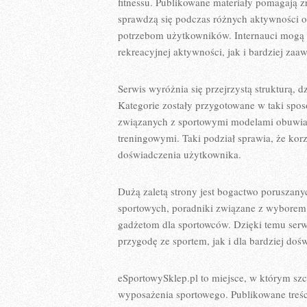
fitnessu. Publikowane materiały pomagają zr
sprawdzą się podczas różnych aktywności o
potrzebom użytkowników. Internauci mogą
rekreacyjnej aktywności, jak i bardziej za
Serwis wyróżnia się przejrzystą strukturą, d
Kategorie zostały przygotowane w taki spo
związanych z sportowymi modelami obuwia, 
treningowymi. Taki podział sprawia, że korz
doświadczenia użytkownika.
Dużą zaletą strony jest bogactwo poruszany
sportowych, poradniki związane z wyborem 
gadżetom dla sportowców. Dzięki temu serwi
przygodę ze sportem, jak i dla bardziej do
eSportowySklep.pl to miejsce, w którym szc
wyposażenia sportowego. Publikowane treśc