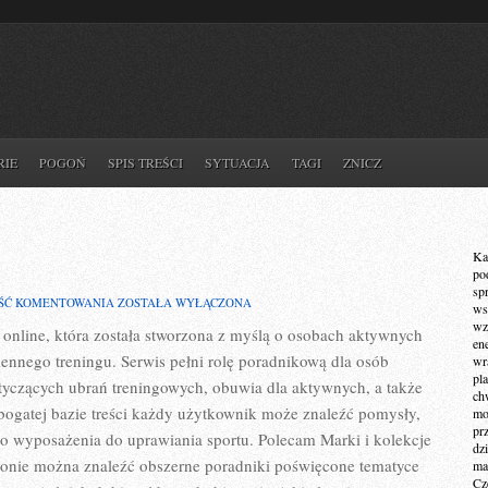
RIE
POGOŃ
SPIS TREŚCI
SYTUACJA
TAGI
ZNICZ
Ka
po
sp
EKO
ŚĆ KOMENTOWANIA
ZOSTAŁA WYŁĄCZONA
ws
MODA
wz
 online, która została stworzona z myślą o osobach aktywnych
SPORTOWA
en
iennego treningu. Serwis pełni rolę poradnikową dla osób
wr
pla
yczących ubrań treningowych, obuwia dla aktywnych, a także
ch
 bogatej bazie treści każdy użytkownik może znaleźć pomysły,
mot
pr
wyposażenia do uprawiania sportu. Polecam Marki i kolekcje
dz
tronie można znaleźć obszerne poradniki poświęcone tematyce
ma
Cz