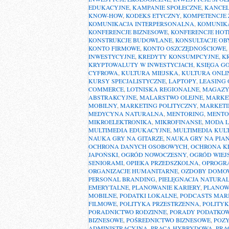
EDUKACYJNE
,
KAMPANIE SPOŁECZNE
,
KANCEL
KNOW-HOW
,
KODEKS ETYCZNY
,
KOMPETENCJE
KOMUNIKACJA INTERPERSONALNA
,
KOMUNIKA
KONFERENCJE BIZNESOWE
,
KONFERENCJE HOT
KONSTRUKCJE BUDOWLANE
,
KONSULTACJE OB
KONTO FIRMOWE
,
KONTO OSZCZĘDNOŚCIOWE
,
INWESTYCYJNE
,
KREDYTY KONSUMPCYJNE
,
K
KRYPTOWALUTY W INWESTYCJACH
,
KSIĘGA GO
CYFROWA
,
KULTURA MIEJSKA
,
KULTURA ONLI
KURSY SPECJALISTYCZNE
,
LAPTOPY
,
LEASING
COMMERCE
,
LOTNISKA REGIONALNE
,
MAGAZ
ABSTRAKCYJNE
,
MALARSTWO OLEJNE
,
MARKE
MOBILNY
,
MARKETING POLITYCZNY
,
MARKETI
MEDYCYNA NATURALNA
,
MENTORING
,
MENTO
MIKROELEKTRONIKA
,
MIKROFINANSE
,
MODA 
MULTIMEDIA EDUKACYJNE
,
MULTIMEDIA KUL
NAUKA GRY NA GITARZE
,
NAUKA GRY NA PIAN
OCHRONA DANYCH OSOBOWYCH
,
OCHRONA K
JAPOŃSKI
,
OGRÓD NOWOCZESNY
,
OGRÓD WIEJ
SENIORAMI
,
OPIEKA PRZEDSZKOLNA
,
OPROGR
ORGANIZACJE HUMANITARNE
,
OZDOBY DOMO
PERSONAL BRANDING
,
PIELĘGNACJA NATURA
EMERYTALNE
,
PLANOWANIE KARIERY
,
PLANOW
MOBILNE
,
PODATKI LOKALNE
,
PODCASTS MAR
FILMOWE
,
POLITYKA PRZESTRZENNA
,
POLITY
PORADNICTWO RODZINNE
,
PORADY PODATKO
BIZNESOWE
,
POŚREDNICTWO BIZNESOWE
,
POZ
ADMINISTRACYJNA
,
PRACA HYBRYDOWA
,
PRA