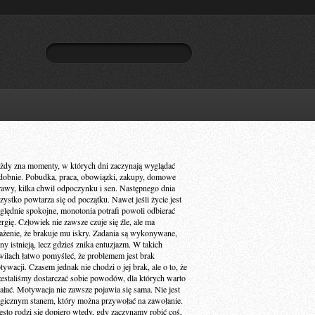
żdy zna momenty, w których dni zaczynają wyglądać
dobnie. Pobudka, praca, obowiązki, zakupy, domowe
rawy, kilka chwil odpoczynku i sen. Następnego dnia
zystko powtarza się od początku. Nawet jeśli życie jest
ględnie spokojne, monotonia potrafi powoli odbierać
ergię. Człowiek nie zawsze czuje się źle, ale ma
ażenie, że brakuje mu iskry. Zadania są wykonywane,
ny istnieją, lecz gdzieś znika entuzjazm. W takich
wilach łatwo pomyśleć, że problemem jest brak
ywacji. Czasem jednak nie chodzi o jej brak, ale o to, że
zestaliśmy dostarczać sobie powodów, dla których warto
iałać. Motywacja nie zawsze pojawia się sama. Nie jest
gicznym stanem, który można przywołać na zawołanie.
ęsto rodzi się dopiero wtedy, gdy zaczynamy robić coś,