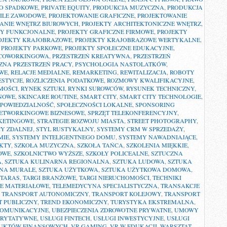
O SPADKOWE
,
PRIVATE EQUITY
,
PRODUKCJA MUZYCZNA
,
PRODUKCJA
ILE ZAWODOWE
,
PROJEKTOWANIE GRAFICZNE
,
PROJEKTOWANIE
ANIE WNĘTRZ BIUROWYCH
,
PROJEKTY ARCHITEKTONICZNE WNĘTRZ
,
TY FUNKCJONALNE
,
PROJEKTY GRAFICZNE FIRMOWE
,
PROJEKTY
OJEKTY KRAJOBRAZOWE
,
PROJEKTY KRAJOBRAZOWE WERTYKALNE
,
,
PROJEKTY PARKOWE
,
PROJEKTY SPOŁECZNE EDUKACYJNE
,
 COWORKINGOWA
,
PRZESTRZEŃ KREATYWNA
,
PRZESTRZEŃ
ZNA PRZESTRZEŃ PRACY
,
PSYCHOLOGIA NASTOLATKÓW
,
OWE
,
RELACJE MEDIALNE
,
REMARKETING
,
REWITALIZACJA
,
ROBOTY
ESTYCJE
,
ROZLICZENIA PODATKOWE
,
ROZMOWY KWALIFIKACYJNE
,
MOŚCI
,
RYNEK SZTUKI
,
RYNKI SUROWCÓW
,
RYSUNEK TECHNICZNY
,
ONOWE
,
SKINCARE ROUTINE
,
SMART CITY
,
SMART CITY TECHNOLOGIE
,
POWIEDZIALNOŚĆ
,
SPOŁECZNOŚCI LOKALNE
,
SPONSORING
ETWORKINGOWE BIZNESOWE
,
SPRZĘT TELEKONFERENCYJNY
,
KETINGOWE
,
STRATEGIE ROZWOJU MIASTA
,
STREET PHOTOGRAPHY
,
CY ZDALNEJ
,
STYL RUSTYKALNY
,
SYSTEMY CRM W SPRZEDAŻY
,
MIE
,
SYSTEMY INTELIGENTNEGO DOMU
,
SYSTEMY NAWADNIAJĄCE
,
EKTY
,
SZKOŁA MUZYCZNA
,
SZKOŁA TAŃCA
,
SZKOLENIA MIĘKKIE
,
OWE
,
SZKOLNICTWO WYŻSZE
,
SZKOŁY POLICEALNE
,
SZTUCZNA
A
,
SZTUKA KULINARNA REGIONALNA
,
SZTUKA LUDOWA
,
SZTUKA
ZNA MURALE
,
SZTUKA UŻYTKOWA
,
SZTUKA UŻYTKOWA DOMOWA
,
TARAS
,
TARGI BRANŻOWE
,
TARGI NIERUCHOMOŚCI
,
TECHNIKI
E MATERIAŁOWE
,
TELEMEDYCYNA SPECJALISTYCZNA
,
TRANSAKCJE
,
TRANSPORT AUTONOMICZNY
,
TRANSPORT KOLEJOWY
,
TRANSPORT
 PUBLICZNY
,
TREND EKONOMICZNY
,
TURYSTYKA EKSTREMALNA
,
KOMUNIKACYJNE
,
UBEZPIECZENIA ZDROWOTNE PRYWATNE
,
UMOWY
ARYTATYWNE
,
USŁUGI FINTECH
,
USŁUGI INWESTYCYJNE
,
USŁUGI
DUKTÓW FINANSOWYCH
,
VR GAMING
,
VR W EDUKACJI
,
WARSZTAT