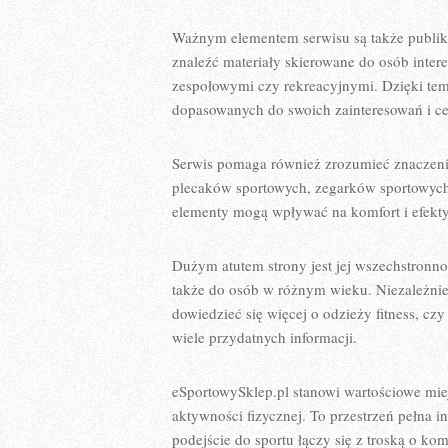
Ważnym elementem serwisu są także publi
znaleźć materiały skierowane do osób inter
zespołowymi czy rekreacyjnymi. Dzięki tem
dopasowanych do swoich zainteresowań i c
Serwis pomaga również zrozumieć znaczeni
plecaków sportowych, zegarków sportowych
elementy mogą wpływać na komfort i efekty
Dużym atutem strony jest jej wszechstronno
także do osób w różnym wieku. Niezależnie
dowiedzieć się więcej o odzieży fitness, czy
wiele przydatnych informacji.
eSportowySklep.pl stanowi wartościowe miej
aktywności fizycznej. To przestrzeń pełna i
podejście do sportu łączy się z troską o ko