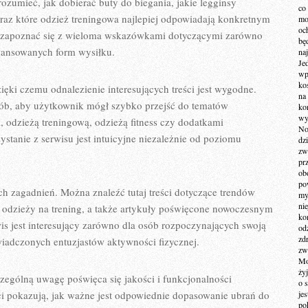
ozumieć, jak dobierać buty do biegania, jakie legginsy
co
raz które odzież treningowa najlepiej odpowiadają konkretnym
mo
och
 zapoznać się z wieloma wskazówkami dotyczącymi zarówno
bę
awansowanych form wysiłku.
na
Je
wp
ko
zięki czemu odnalezienie interesujących treści jest wygodne.
na
sób, aby użytkownik mógł szybko przejść do tematów
ko
wy
odzieżą treningową, odzieżą fitness czy dodatkami
No
ystanie z serwisu jest intuicyjne niezależnie od poziomu
dz
zw
pr
ob
po
ch zagadnień. Można znaleźć tutaj treści dotyczące trendów
my
ni
odzieży na trening, a także artykuły poświęcone nowoczesnym
kom
s jest interesujący zarówno dla osób rozpoczynających swoją
od
zd
świadczonych entuzjastów aktywności fizycznej.
zw
Mo
żyj
zególną uwagę poświęca się jakości i funkcjonalności
o 
i pokazują, jak ważne jest odpowiednie dopasowanie ubrań do
je
po