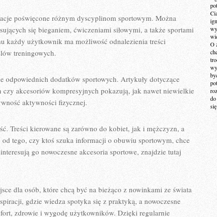
po
Ci
kacje poświęcone różnym dyscyplinom sportowym. Można
ig
esujących się bieganiem, ćwiczeniami siłowymi, a także sportami
wy
wi
u każdy użytkownik ma możliwość odnalezienia treści
O 
elów treningowych.
ch
tr
wy
by
e odpowiednich dodatków sportowych. Artykuły dotyczące
po
 czy akcesoriów kompresyjnych pokazują, jak nawet niewielkie
ro
do
wność aktywności fizycznej.
si
ść. Treści kierowane są zarówno do kobiet, jak i mężczyzn, a
 od tego, czy ktoś szuka informacji o obuwiu sportowym, chce
 interesują go nowoczesne akcesoria sportowe, znajdzie tutaj
sce dla osób, które chcą być na bieżąco z nowinkami ze świata
nspiracji, gdzie wiedza spotyka się z praktyką, a nowoczesne
mfort, zdrowie i wygodę użytkowników. Dzięki regularnie