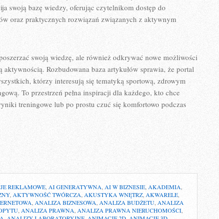
ja swoją bazę wiedzy, oferując czytelnikom dostęp do
słów oraz praktycznych rozwiązań związanych z aktywnym
 poszerzać swoją wiedzę, ale również odkrywać nowe możliwości
ną aktywnością. Rozbudowana baza artykułów sprawia, że portal
zystkich, którzy interesują się tematyką sportową, zdrowym
gową. To przestrzeń pełna inspiracji dla każdego, kto chce
wyniki treningowe lub po prostu czuć się komfortowo podczas
JE REKLAMOWE
,
AI GENERATYWNA
,
AI W BIZNESIE
,
AKADEMIA
,
ZNY
,
AKTYWNOŚĆ TWÓRCZA
,
AKUSTYKA WNĘTRZ
,
AKWARELE
,
TERNETOWA
,
ANALIZA BIZNESOWA
,
ANALIZA BUDŻETU
,
ANALIZA
OPYTU
,
ANALIZA PRAWNA
,
ANALIZA PRAWNA NIERUCHOMOŚCI
,
TA
,
ANALIZY LABORATORYJNE
,
ANIMACJE 2D
,
ANIMACJE 3D
,