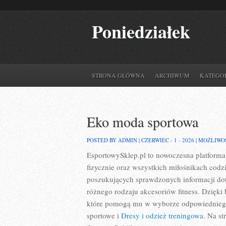
Poniedziałek
STRONA GŁÓWNA
ARCHIWUM
KATEGO
Eko moda sportowa
POSTED BY ADMIN | CZERWIEC - 1 - 2026 |
MOŻLIWO
EsportowySklep.pl to nowoczesna platforma
fizycznie oraz wszystkich miłośnikach codz
poszukujących sprawdzonych informacji dot
różnego rodzaju akcesoriów fitness. Dzięki
które pomogą mu w wyborze odpowiedniego 
sportowe i
Dresy i odzież treningowa
. Na s