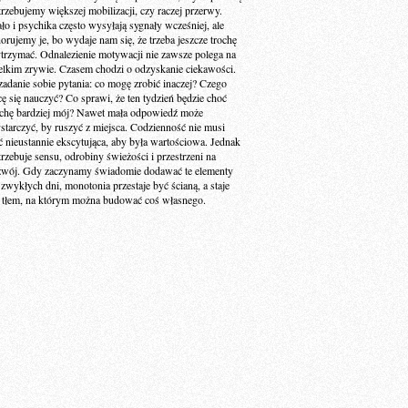
trzebujemy większej mobilizacji, czy raczej przerwy.
ało i psychika często wysyłają sygnały wcześniej, ale
norujemy je, bo wydaje nam się, że trzeba jeszcze trochę
trzymać. Odnalezienie motywacji nie zawsze polega na
elkim zrywie. Czasem chodzi o odzyskanie ciekawości.
zadanie sobie pytania: co mogę zrobić inaczej? Czego
cę się nauczyć? Co sprawi, że ten tydzień będzie choć
ochę bardziej mój? Nawet mała odpowiedź może
starczyć, by ruszyć z miejsca. Codzienność nie musi
ć nieustannie ekscytująca, aby była wartościowa. Jednak
trzebuje sensu, odrobiny świeżości i przestrzeni na
zwój. Gdy zaczynamy świadomie dodawać te elementy
 zwykłych dni, monotonia przestaje być ścianą, a staje
ę tłem, na którym można budować coś własnego.