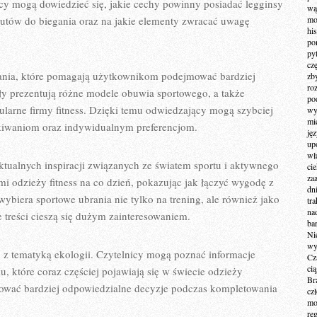
y mogą dowiedzieć się, jakie cechy powinny posiadać legginsy
wą
butów do biegania oraz na jakie elementy zwracać uwagę
mo
hi
po
py
cz
nania, które pomagają użytkownikom podejmować bardziej
zb
ro
y prezentują różne modele obuwia sportowego, a także
po
larne firmy fitness. Dzięki temu odwiedzający mogą szybciej
wy
mi
kiwaniom oraz indywidualnym preferencjom.
ję
up
wł
aktualnych inspiracji związanych ze światem sportu i aktywnego
ci
za
mi odzieży fitness na co dzień, pokazując jak łączyć wygodę z
dn
biera sportowe ubrania nie tylko na trening, ale również jako
tr
na
e treści cieszą się dużym zainteresowaniem.
ba
Ni
wy
 z tematyką ekologii. Czytelnicy mogą poznać informacje
Cz
ci
, które coraz częściej pojawiają się w świecie odzieży
Br
mować bardziej odpowiedzialne decyzje podczas kompletowania
cz
mo
re