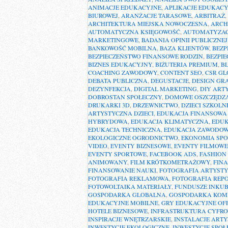
ANIMACJE EDUKACYJNE
,
APLIKACJE EDUKACY
BIUROWEJ
,
ARANŻACJE TARASOWE
,
ARBITRAŻ
,
ARCHITEKTURA MIEJSKA NOWOCZESNA
,
ARCH
AUTOMATYCZNA KSIĘGOWOŚĆ
,
AUTOMATYZA
MARKETINGOWE
,
BADANIA OPINII PUBLICZNEJ
BANKOWOŚĆ MOBILNA
,
BAZA KLIENTÓW
,
BEZP
BEZPIECZEŃSTWO FINANSOWE RODZIN
,
BEZPIE
BIZNES EDUKACYJNY
,
BIŻUTERIA PREMIUM
,
BL
COACHING ZAWODOWY
,
CONTENT SEO
,
CSR G
DEBATA PUBLICZNA
,
DEGUSTACJE
,
DESIGN GR
DEZYNFEKCJA
,
DIGITAL MARKETING
,
DIY ART
DOBROSTAN SPOŁECZNY
,
DOMOWE OSZCZĘDZ
DRUKARKI 3D
,
DRZEWNICTWO
,
DZIECI SZKOLN
ARTYSTYCZNA DZIECI
,
EDUKACJA FINANSOWA
HYBRYDOWA
,
EDUKACJA KLIMATYCZNA
,
EDUK
EDUKACJA TECHNICZNA
,
EDUKACJA ZAWODO
EKOLOGICZNE OGRODNICTWO
,
EKONOMIA SP
VIDEO
,
EVENTY BIZNESOWE
,
EVENTY FILMOWE
EVENTY SPORTOWE
,
FACEBOOK ADS
,
FASHION
ANIMOWANY
,
FILM KRÓTKOMETRAŻOWY
,
FIN
FINANSOWANIE NAUKI
,
FOTOGRAFIA ARTYST
FOTOGRAFIA REKLAMOWA
,
FOTOGRAFIA REP
FOTOWOLTAIKA MATERIAŁY
,
FUNDUSZE INKU
GOSPODARKA GLOBALNA
,
GOSPODARKA KO
EDUKACYJNE MOBILNE
,
GRY EDUKACYJNE OF
HOTELE BIZNESOWE
,
INFRASTRUKTURA CYFR
INSPIRACJE WNĘTRZARSKIE
,
INSTALACJE ART
INWESTYCJE EKOLOGICZNE
,
INWESTYCJE SPOŁ