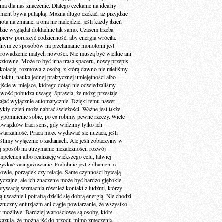
 ma dla nas znaczenie. Dlatego czekanie na idealny
ment bywa pułapką. Można długo czekać, aż przyjdzie
ota na zmianę, a ona nie nadejdzie, jeśli każdy dzień
dzie wyglądał dokładnie tak samo. Czasem trzeba
jpierw poruszyć codzienność, aby energia wróciła.
dnym ze sposobów na przełamanie monotonii jest
rowadzenie małych nowości. Nie muszą być wielkie ani
sztowne. Może to być inna trasa spaceru, nowy przepis
 kolację, rozmowa z osobą, z którą dawno nie mieliśmy
ntaktu, nauka jednej praktycznej umiejętności albo
jście w miejsce, którego dotąd nie odwiedzaliśmy.
wość pobudza uwagę. Sprawia, że mózg przestaje
iałać wyłącznie automatycznie. Dzięki temu nawet
ykły dzień może nabrać świeżości. Ważne jest także
zypomnienie sobie, po co robimy pewne rzeczy. Wiele
owiązków traci sens, gdy widzimy tylko ich
wtarzalność. Praca może wydawać się nużąca, jeśli
ślimy wyłącznie o zadaniach. Ale jeśli zobaczymy w
ej sposób na utrzymanie niezależności, rozwój
petencji albo realizację większego celu, łatwiej
zyskać zaangażowanie. Podobnie jest z dbaniem o
rowie, porządek czy relacje. Same czynności bywają
yczajne, ale ich znaczenie może być bardzo głębokie.
tywację wzmacnia również kontakt z ludźmi, którzy
ą uważnie i potrafią dzielić się dobrą energią. Nie chodzi
sztuczny entuzjazm ani ciągłe powtarzanie, że wszystko
st możliwe. Bardziej wartościowe są osoby, które
kazują, że można iść do przodu mimo zmęczenia,