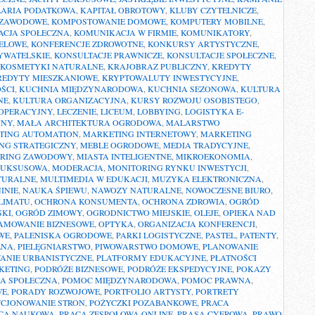
ARIA PODATKOWA
,
KAPITAŁ OBROTOWY
,
KLUBY CZYTELNICZE
,
 ZAWODOWE
,
KOMPOSTOWANIE DOMOWE
,
KOMPUTERY MOBILNE
,
CJA SPOŁECZNA
,
KOMUNIKACJA W FIRMIE
,
KOMUNIKATORY
,
ELOWE
,
KONFERENCJE ZDROWOTNE
,
KONKURSY ARTYSTYCZNE
,
YWATELSKIE
,
KONSULTACJE PRAWNICZE
,
KONSULTACJE SPOŁECZNE
,
KOSMETYKI NATURALNE
,
KRAJOBRAZ PUBLICZNY
,
KREDYTY
REDYTY MIESZKANIOWE
,
KRYPTOWALUTY INWESTYCYJNE
,
ŚCI
,
KUCHNIA MIĘDZYNARODOWA
,
KUCHNIA SEZONOWA
,
KULTURA
NE
,
KULTURA ORGANIZACYJNA
,
KURSY ROZWOJU OSOBISTEGO
,
 OPERACYJNY
,
LECZENIE
,
LICEUM
,
LOBBYING
,
LOGISTYKA E-
YNY
,
MAŁA ARCHITEKTURA OGRODOWA
,
MALARSTWO
TING AUTOMATION
,
MARKETING INTERNETOWY
,
MARKETING
NG STRATEGICZNY
,
MEBLE OGRODOWE
,
MEDIA TRADYCYJNE
,
RING ZAWODOWY
,
MIASTA INTELIGENTNE
,
MIKROEKONOMIA
,
LUKSUSOWA
,
MODERACJA
,
MONITORING RYNKU INWESTYCJI
,
TURALNE
,
MULTIMEDIA W EDUKACJI
,
MUZYKA ELEKTRONICZNA
,
INIE
,
NAUKA ŚPIEWU
,
NAWOZY NATURALNE
,
NOWOCZESNE BIURO
,
LIMATU
,
OCHRONA KONSUMENTA
,
OCHRONA ZDROWIA
,
OGRÓD
SKI
,
OGRÓD ZIMOWY
,
OGRODNICTWO MIEJSKIE
,
OLEJE
,
OPIEKA NAD
AMOWANIE BIZNESOWE
,
OPTYKA
,
ORGANIZACJA KONFERENCJI
,
WE
,
PALENISKA OGRODOWE
,
PARKI LOGISTYCZNE
,
PASTEL
,
PATENTY
,
LNA
,
PIELĘGNIARSTWO
,
PIWOWARSTWO DOMOWE
,
PLANOWANIE
ANIE URBANISTYCZNE
,
PLATFORMY EDUKACYJNE
,
PŁATNOŚCI
KETING
,
PODRÓŻE BIZNESOWE
,
PODRÓŻE EKSPEDYCYJNE
,
POKAZY
KA SPOŁECZNA
,
POMOC MIĘDZYNARODOWA
,
POMOC PRAWNA
,
WE
,
PORADY ROZWOJOWE
,
PORTFOLIO ARTYSTY
,
PORTRETY
YCJONOWANIE STRON
,
POŻYCZKI POZABANKOWE
,
PRACA
CA NAUKOWA
,
PRACA ZESPOŁOWA ONLINE
,
PRASA CYFROWA
,
PRAWO