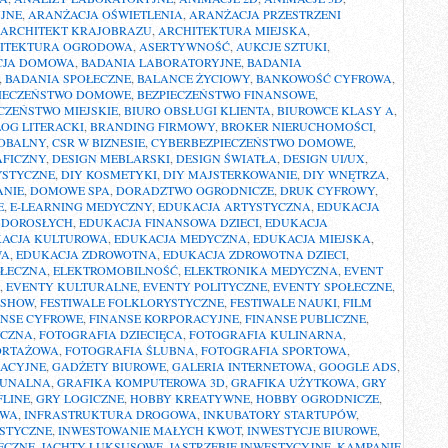
JNE
,
ARANŻACJA OŚWIETLENIA
,
ARANŻACJA PRZESTRZENI
ARCHITEKT KRAJOBRAZU
,
ARCHITEKTURA MIEJSKA
,
ITEKTURA OGRODOWA
,
ASERTYWNOŚĆ
,
AUKCJE SZTUKI
,
CJA DOMOWA
,
BADANIA LABORATORYJNE
,
BADANIA
,
BADANIA SPOŁECZNE
,
BALANCE ŻYCIOWY
,
BANKOWOŚĆ CYFROWA
,
IECZEŃSTWO DOMOWE
,
BEZPIECZEŃSTWO FINANSOWE
,
CZEŃSTWO MIEJSKIE
,
BIURO OBSŁUGI KLIENTA
,
BIUROWCE KLASY A
,
OG LITERACKI
,
BRANDING FIRMOWY
,
BROKER NIERUCHOMOŚCI
,
LOBALNY
,
CSR W BIZNESIE
,
CYBERBEZPIECZEŃSTWO DOMOWE
,
AFICZNY
,
DESIGN MEBLARSKI
,
DESIGN ŚWIATŁA
,
DESIGN UI/UX
,
YSTYCZNE
,
DIY KOSMETYKI
,
DIY MAJSTERKOWANIE
,
DIY WNĘTRZA
,
ANIE
,
DOMOWE SPA
,
DORADZTWO OGRODNICZE
,
DRUK CYFROWY
,
E
,
E-LEARNING MEDYCZNY
,
EDUKACJA ARTYSTYCZNA
,
EDUKACJA
 DOROSŁYCH
,
EDUKACJA FINANSOWA DZIECI
,
EDUKACJA
ACJA KULTUROWA
,
EDUKACJA MEDYCZNA
,
EDUKACJA MIEJSKA
,
WA
,
EDUKACJA ZDROWOTNA
,
EDUKACJA ZDROWOTNA DZIECI
,
OŁECZNA
,
ELEKTROMOBILNOŚĆ
,
ELEKTRONIKA MEDYCZNA
,
EVENT
,
EVENTY KULTURALNE
,
EVENTY POLITYCZNE
,
EVENTY SPOŁECZNE
,
 SHOW
,
FESTIWALE FOLKLORYSTYCZNE
,
FESTIWALE NAUKI
,
FILM
ANSE CYFROWE
,
FINANSE KORPORACYJNE
,
FINANSE PUBLICZNE
,
YCZNA
,
FOTOGRAFIA DZIECIĘCA
,
FOTOGRAFIA KULINARNA
,
ORTAŻOWA
,
FOTOGRAFIA ŚLUBNA
,
FOTOGRAFIA SPORTOWA
,
BACYJNE
,
GADŻETY BIUROWE
,
GALERIA INTERNETOWA
,
GOOGLE ADS
,
MUNALNA
,
GRAFIKA KOMPUTEROWA 3D
,
GRAFIKA UŻYTKOWA
,
GRY
FLINE
,
GRY LOGICZNE
,
HOBBY KREATYWNE
,
HOBBY OGRODNICZE
,
OWA
,
INFRASTRUKTURA DROGOWA
,
INKUBATORY STARTUPÓW
,
YSTYCZNE
,
INWESTOWANIE MAŁYCH KWOT
,
INWESTYCJE BIUROWE
,
ECZNE
,
JACHTY LUKSUSOWE
,
JASTRZĘBIE INWESTYCYJNE
,
KAMPANIE