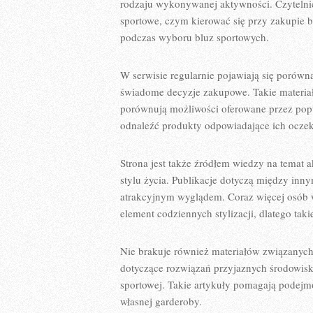
rodzaju wykonywanej aktywności. Czytelnic
sportowe, czym kierować się przy zakupie 
podczas wyboru bluz sportowych.
W serwisie regularnie pojawiają się porów
świadome decyzje zakupowe. Takie materiał
porównują możliwości oferowane przez popu
odnaleźć produkty odpowiadające ich ocze
Strona jest także źródłem wiedzy na temat 
stylu życia. Publikacje dotyczą między inny
atrakcyjnym wyglądem. Coraz więcej osób wy
element codziennych stylizacji, dlatego taki
Nie brakuje również materiałów związanych
dotyczące rozwiązań przyjaznych środowisku
sportowej. Takie artykuły pomagają podej
własnej garderoby.