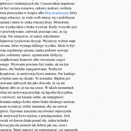
tpliwości i trudniejszych dni. Czasem takim impulsem
że być szczera rozmowa, ciekawy podcast, osobista
storia przeczytana w książce albo
blog inspiracyjny
który
maga zobaczyć, że wiele osób mierzy się z podobnymi
taniami i mimo to szuka własnej drogi. Monotonia
ęsto wynika także z braku wyzwań. Kiedy wszystko jest
yt przewidywalne, człowiek przestaje czuć, że się
zwija. Nie oznacza to, że należy natychmiast
dejmować ryzykowne decyzje. Wystarczy wybrać małe
zwanie, które wymaga lekkiego wysiłku. Może to być
esiąc regularnego pisania, nauka podstaw nowego
zyka, codzienny spacer, ograniczenie słodyczy,
orządkowanie finansów albo stworzenie czegoś
asnego. Wyzwanie powinno być realne, ale na tyle
ekawe, aby budziło zaangażowanie. Trzeba też
akceptować, że motywacja bywa zmienna. Nie każdego
ia będzie nam się chciało. To normalne. Błędem jest
aktowanie słabszych dni jako dowodu, że się nie
dajemy albo że cel nie ma sensu. W takich momentach
rdziej niż motywacja przydaje się łagodna dyscyplina.
e surowość, nie karanie siebie, ale umiejętność
konania małego kroku mimo braku idealnego nastroju.
asem wystarczy zrobić minimum, aby nie zerwać
ągłości. Ogromne znaczenie ma również odpoczynek.
ak motywacji bywa mylony z przemęczeniem. Jeśli
łowiek od dawna działa ponad siły, żadna technika
tywacyjna nie pomoże tak dobrze jak sen, cisza i
generacja. Warto nauczyć się rozpoznawać, czy naprawdę