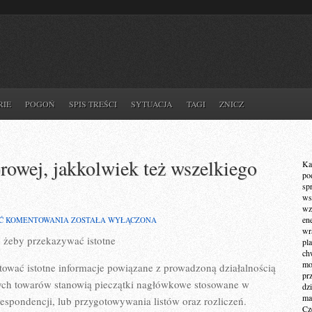
RIE
POGOŃ
SPIS TREŚCI
SYTUACJA
TAGI
ZNICZ
orowej, jakkolwiek też wszelkiego
Ka
po
sp
ws
wz
FIRMY
en
Ć KOMENTOWANIA
ZOSTAŁA WYŁĄCZONA
ADMINISTRACJI
wr
 żeby przekazywać istotne
ZBIOROWEJ,
pla
JAKKOLWIEK
ch
TEŻ
mot
itować istotne informacje powiązane z prowadzoną działalnością
WSZELKIEGO
pr
TYPU
ch towarów stanowią pieczątki nagłówkowe stosowane w
dz
ma
spondencji, lub przygotowywania listów oraz rozliczeń.
Cz