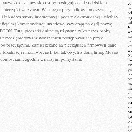
i nazwisko i stanowisko osoby posługującej się odciskiem
co
mo
e – pieczątki warszawa. W szeregu przypadków umieszcza się
och
i lub adres strony internetowej i poczty elektronicznej i telefony
bę
na
ficjalnej korespondencji urzędowej zawierają na ogół nazwę
Je
 REGON. Tutaj pieczątki online są używane tylko przez osoby
wp
ko
ia przedsiębiorstwa w wskazanych postępowaniach przed
na
spółpracującymi. Zamieszczane na pieczątkach firmowych dane
ko
wy
 o lokalizacji i możliwościach kontaktowych z daną firmą. Można
No
iadomościami, zgodnie z naszymi pomysłami.
dz
zw
pr
ob
po
my
ni
kom
od
zd
zw
Mo
żyj
o 
je
po