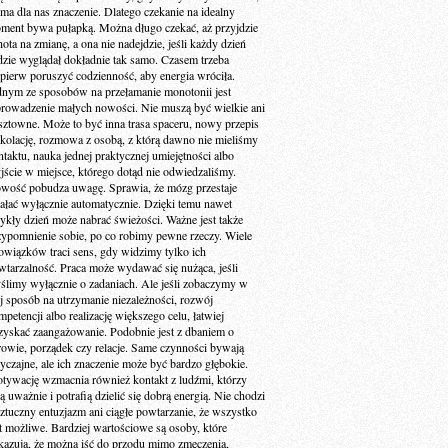
 ma dla nas znaczenie. Dlatego czekanie na idealny
ment bywa pułapką. Można długo czekać, aż przyjdzie
ota na zmianę, a ona nie nadejdzie, jeśli każdy dzień
dzie wyglądał dokładnie tak samo. Czasem trzeba
jpierw poruszyć codzienność, aby energia wróciła.
dnym ze sposobów na przełamanie monotonii jest
rowadzenie małych nowości. Nie muszą być wielkie ani
sztowne. Może to być inna trasa spaceru, nowy przepis
 kolację, rozmowa z osobą, z którą dawno nie mieliśmy
ntaktu, nauka jednej praktycznej umiejętności albo
jście w miejsce, którego dotąd nie odwiedzaliśmy.
wość pobudza uwagę. Sprawia, że mózg przestaje
iałać wyłącznie automatycznie. Dzięki temu nawet
ykły dzień może nabrać świeżości. Ważne jest także
zypomnienie sobie, po co robimy pewne rzeczy. Wiele
owiązków traci sens, gdy widzimy tylko ich
wtarzalność. Praca może wydawać się nużąca, jeśli
ślimy wyłącznie o zadaniach. Ale jeśli zobaczymy w
ej sposób na utrzymanie niezależności, rozwój
petencji albo realizację większego celu, łatwiej
zyskać zaangażowanie. Podobnie jest z dbaniem o
rowie, porządek czy relacje. Same czynności bywają
yczajne, ale ich znaczenie może być bardzo głębokie.
tywację wzmacnia również kontakt z ludźmi, którzy
ą uważnie i potrafią dzielić się dobrą energią. Nie chodzi
sztuczny entuzjazm ani ciągłe powtarzanie, że wszystko
st możliwe. Bardziej wartościowe są osoby, które
kazują, że można iść do przodu mimo zmęczenia,