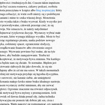
tpliwości i trudniejszych dni. Czasem takim impulsem
że być szczera rozmowa, ciekawy podcast, osobista
storia przeczytana w książce albo
blog inspiracyjny
który
maga zobaczyć, że wiele osób mierzy się z podobnymi
taniami i mimo to szuka własnej drogi. Monotonia
ęsto wynika także z braku wyzwań. Kiedy wszystko jest
yt przewidywalne, człowiek przestaje czuć, że się
zwija. Nie oznacza to, że należy natychmiast
dejmować ryzykowne decyzje. Wystarczy wybrać małe
zwanie, które wymaga lekkiego wysiłku. Może to być
esiąc regularnego pisania, nauka podstaw nowego
zyka, codzienny spacer, ograniczenie słodyczy,
orządkowanie finansów albo stworzenie czegoś
asnego. Wyzwanie powinno być realne, ale na tyle
ekawe, aby budziło zaangażowanie. Trzeba też
akceptować, że motywacja bywa zmienna. Nie każdego
ia będzie nam się chciało. To normalne. Błędem jest
aktowanie słabszych dni jako dowodu, że się nie
dajemy albo że cel nie ma sensu. W takich momentach
rdziej niż motywacja przydaje się łagodna dyscyplina.
e surowość, nie karanie siebie, ale umiejętność
konania małego kroku mimo braku idealnego nastroju.
asem wystarczy zrobić minimum, aby nie zerwać
ągłości. Ogromne znaczenie ma również odpoczynek.
ak motywacji bywa mylony z przemęczeniem. Jeśli
łowiek od dawna działa ponad siły, żadna technika
tywacyjna nie pomoże tak dobrze jak sen, cisza i
generacja. Warto nauczyć się rozpoznawać, czy naprawdę