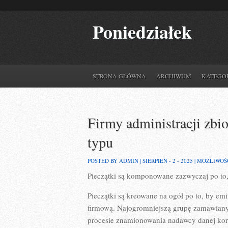
Poniedziałek
STRONA GŁÓWNA
ARCHIWUM
KATEGO
Firmy administracji zbi
typu
POSTED BY ADMIN | SIERPIEŃ - 2 - 2025 |
MOŻLIWOŚ
Pieczątki są komponowane zazwyczaj po to,
Pieczątki są kreowane na ogół po to, by em
firmową. Najogromniejszą grupę zamawiany
procesie znamionowania nadawcy danej kore