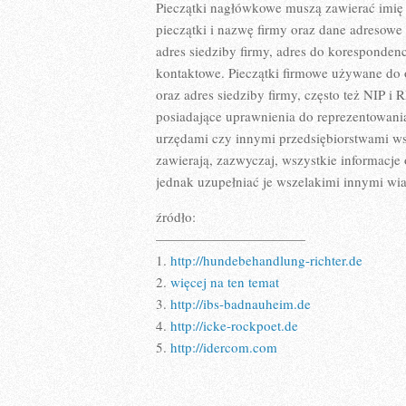
Pieczątki nagłówkowe muszą zawierać imię 
pieczątki i nazwę firmy oraz dane adresow
adres siedziby firmy, adres do korespondencj
kontaktowe. Pieczątki firmowe używane do o
oraz adres siedziby firmy, często też NIP i
posiadające uprawnienia do reprezentowan
urzędami czy innymi przedsiębiorstwami w
zawierają, zazwyczaj, wszystkie informacje
jednak uzupełniać je wszelakimi innymi w
źródło:
———————————
1.
http://hundebehandlung-richter.de
2.
więcej na ten temat
3.
http://ibs-badnauheim.de
4.
http://icke-rockpoet.de
5.
http://idercom.com