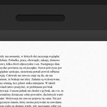
żdy zna momenty, w których dni zaczynają wyglądać
dobnie. Pobudka, praca, obowiązki, zakupy, domowe
rawy, kilka chwil odpoczynku i sen. Następnego dnia
zystko powtarza się od początku. Nawet jeśli życie jest
ględnie spokojne, monotonia potrafi powoli odbierać
ergię. Człowiek nie zawsze czuje się źle, ale ma
ażenie, że brakuje mu iskry. Zadania są wykonywane,
ny istnieją, lecz gdzieś znika entuzjazm. W takich
wilach łatwo pomyśleć, że problemem jest brak
ywacji. Czasem jednak nie chodzi o jej brak, ale o to, że
zestaliśmy dostarczać sobie powodów, dla których warto
iałać. Motywacja nie zawsze pojawia się sama. Nie jest
gicznym stanem, który można przywołać na zawołanie.
ęsto rodzi się dopiero wtedy, gdy zaczynamy robić coś,