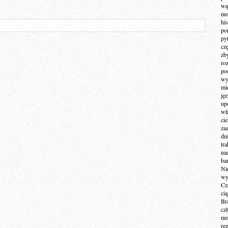
wą
mo
hi
po
py
cz
zb
ro
po
wy
mi
ję
up
wł
ci
za
dn
tr
na
ba
Ni
wy
Cz
ci
Br
cz
mo
re