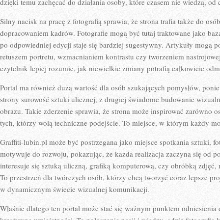
dzięki temu zachęcać do działania osoby, które czasem nie wiedzą, od 
Silny nacisk na pracę z fotografią sprawia, że strona trafia także do o
dopracowaniem kadrów. Fotografie mogą być tutaj traktowane jako baz
po odpowiedniej edycji staje się bardziej sugestywny. Artykuły mogą 
retuszem portretu, wzmacnianiem kontrastu czy tworzeniem nastrojowe
czytelnik lepiej rozumie, jak niewielkie zmiany potrafią całkowicie odm
Portal ma również dużą wartość dla osób szukających pomysłów, poniew
strony surowość sztuki ulicznej, z drugiej świadome budowanie wizualn
obrazu. Takie zderzenie sprawia, że strona może inspirować zarówno oso
tych, którzy wolą techniczne podejście. To miejsce, w którym każdy moż
Graffiti-lubin.pl może być postrzegana jako miejsce spotkania sztuki, foto
motywuje do rozwoju, pokazując, że każda realizacja zaczyna się od po
interesuje się sztuką uliczną, grafiką komputerową, czy obróbką zdjęć,
To przestrzeń dla twórczych osób, którzy chcą tworzyć coraz lepsze pro
w dynamicznym świecie wizualnej komunikacji.
Właśnie dlatego ten portal może stać się ważnym punktem odniesienia d