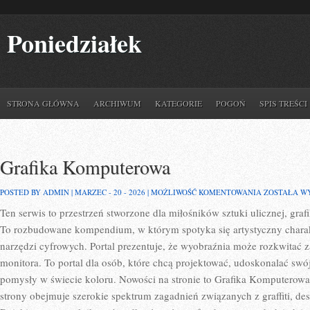
Poniedziałek
STRONA GŁÓWNA
ARCHIWUM
KATEGORIE
POGOŃ
SPIS TREŚCI
Grafika Komputerowa
GRAFIKA
POSTED BY ADMIN | MARZEC - 20 - 2026 |
MOŻLIWOŚĆ KOMENTOWANIA
ZOSTAŁA W
KOMPUTER
Ten serwis to przestrzeń stworzone dla miłośników sztuki ulicznej, gra
To rozbudowane kompendium, w którym spotyka się artystyczny charakte
narzędzi cyfrowych. Portal prezentuje, że wyobraźnia może rozkwitać za
monitora. To portal dla osób, które chcą projektować, udoskonalać swó
pomysły w świecie koloru. Nowości na stronie to Grafika Komputerowa
strony obejmuje szerokie spektrum zagadnień związanych z graffiti, des