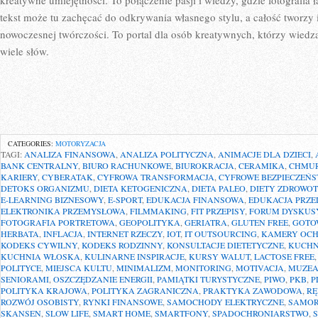
kreatywne umiejętności. To połączenie pasji i wiedzy, gdzie fotografia
tekst może tu zachęcać do odkrywania własnego stylu, a całość tworzy i
nowoczesnej twórczości. To portal dla osób kreatywnych, którzy wiedz
wiele słów.
CATEGORIES:
MOTORYZACJA
TAGI:
ANALIZA FINANSOWA
,
ANALIZA POLITYCZNA
,
ANIMACJE DLA DZIECI
,
BANK CENTRALNY
,
BIURO RACHUNKOWE
,
BIUROKRACJA
,
CERAMIKA
,
CHMUR
KARIERY
,
CYBERATAK
,
CYFROWA TRANSFORMACJA
,
CYFROWE BEZPIECZEŃ
DETOKS ORGANIZMU
,
DIETA KETOGENICZNA
,
DIETA PALEO
,
DIETY ZDROWO
E-LEARNING BIZNESOWY
,
E-SPORT
,
EDUKACJA FINANSOWA
,
EDUKACJA PRZ
ELEKTRONIKA PRZEMYSŁOWA
,
FILMMAKING
,
FIT PRZEPISY
,
FORUM DYSKUS
FOTOGRAFIA PORTRETOWA
,
GEOPOLITYKA
,
GERIATRA
,
GLUTEN FREE
,
GOTO
HERBATA
,
INFLACJA
,
INTERNET RZECZY
,
IOT
,
IT OUTSOURCING
,
KAMERY OC
KODEKS CYWILNY
,
KODEKS RODZINNY
,
KONSULTACJE DIETETYCZNE
,
KUCHN
KUCHNIA WŁOSKA
,
KULINARNE INSPIRACJE
,
KURSY WALUT
,
LACTOSE FREE
POLITYCE
,
MIEJSCA KULTU
,
MINIMALIZM
,
MONITORING
,
MOTIVACJA
,
MUZE
SENIORAMI
,
OSZCZĘDZANIE ENERGII
,
PAMIĄTKI TURYSTYCZNE
,
PIWO
,
PKB
,
P
POLITYKA KRAJOWA
,
POLITYKA ZAGRANICZNA
,
PRAKTYKA ZAWODOWA
,
RĘ
ROZWÓJ OSOBISTY
,
RYNKI FINANSOWE
,
SAMOCHODY ELEKTRYCZNE
,
SAMOR
SKANSEN
,
SLOW LIFE
,
SMART HOME
,
SMARTFONY
,
SPADOCHRONIARSTWO
,