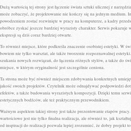
Dużą wartością tej strony jest łączenie świata sztuki ulicznej z narzęd
może zobaczyć, że projektowanie nie kończy się na jednym medium. In
powodzeniem zostać rozwinięte w pracy na komputerze, a kadry przeds
obróbce zyskać jeszcze bardziej wyrazisty charakter. Serwis pokazuje 
ekspresji są dziś coraz bardziej otwarte.
To również miejsce, które podkreśla znaczenie osobistej estetyki. W świ
bowiem nie tylko warsztat, ale także tworzenie rozpoznawalnej estetyk
szukania nowych rozwiązań, do łączenia różnych stylów, a także do św
miejsce, w którym oryginalność jest szczególnie ceniona.
Ta strona może być również miejscem zdobywania konkretnych umiejętn
jakość swoich projektów. Czytelnik może odnajdywać podpowiedzi doty
efektów, a także budowania wyrazistych kompozycji. Dzięki temu serwis
estetycznych bodźców, ale też praktycznym przewodnikiem.
Ważnym aspektem takiej strony jest także prezentowanie etapów pracy.
wartościowe jest nie tylko finalna realizacja, ale również to, jak kształt
od inspiracji do realizacji pozwala lepiej zrozumieć, że dobry projekt t