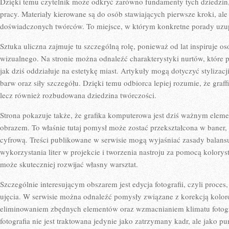
Dzięki temu czytelnik może odkryć zarówno fundamenty tych dziedzin,
pracy. Materiały kierowane są do osób stawiających pierwsze kroki, ale
doświadczonych twórców. To miejsce, w którym konkretne porady uzupeł
Sztuka uliczna zajmuje tu szczególną rolę, ponieważ od lat inspiruje
wizualnego. Na stronie można odnaleźć charakterystyki nurtów, które pok
jak dziś oddziałuje na estetykę miast. Artykuły mogą dotyczyć stylizacji
barw oraz siły szczegółu. Dzięki temu odbiorca lepiej rozumie, że graffi
lecz również rozbudowana dziedzina twórczości.
Strona pokazuje także, że grafika komputerowa jest dziś ważnym ele
obrazem. To właśnie tutaj pomysł może zostać przekształcona w baner, i
cyfrową. Treści publikowane w serwisie mogą wyjaśniać zasady balans
wykorzystania liter w projekcie i tworzenia nastroju za pomocą kolorys
może skuteczniej rozwijać własny warsztat.
Szczególnie interesującym obszarem jest edycja fotografii, czyli proces
ujęcia. W serwisie można odnaleźć pomysły związane z korekcją kolo
eliminowaniem zbędnych elementów oraz wzmacnianiem klimatu fotograf
fotografia nie jest traktowana jedynie jako zatrzymany kadr, ale jako p