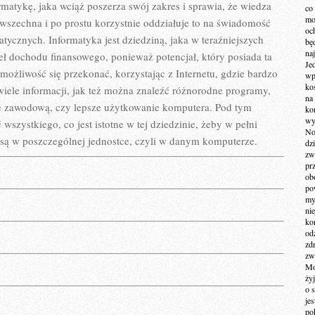
rmatykę, jaka wciąż poszerza swój zakres i sprawia, że wiedza
co
mo
owszechna i po prostu korzystnie oddziałuje to na świadomość
och
atycznych. Informatyka jest dziedziną, jaka w teraźniejszych
bę
na
eł dochodu finansowego, ponieważ potencjał, który posiada ta
Je
możliwość się przekonać, korzystając z Internetu, gdzie bardzo
wp
ko
wiele informacji, jak też można znaleźć różnorodne programy,
na
ace zawodową, czy lepsze użytkowanie komputera. Pod tym
ko
wy
wszystkiego, co jest istotne w tej dziedzinie, żeby w pełni
No
są w poszczególnej jednostce, czyli w danym komputerze.
dz
zw
pr
ob
po
my
ni
kom
od
zd
zw
Mo
żyj
o 
je
po