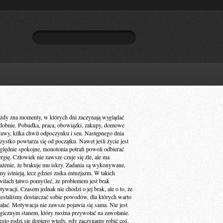
żdy zna momenty, w których dni zaczynają wyglądać
dobnie. Pobudka, praca, obowiązki, zakupy, domowe
rawy, kilka chwil odpoczynku i sen. Następnego dnia
zystko powtarza się od początku. Nawet jeśli życie jest
ględnie spokojne, monotonia potrafi powoli odbierać
ergię. Człowiek nie zawsze czuje się źle, ale ma
ażenie, że brakuje mu iskry. Zadania są wykonywane,
ny istnieją, lecz gdzieś znika entuzjazm. W takich
wilach łatwo pomyśleć, że problemem jest brak
ywacji. Czasem jednak nie chodzi o jej brak, ale o to, że
zestaliśmy dostarczać sobie powodów, dla których warto
iałać. Motywacja nie zawsze pojawia się sama. Nie jest
gicznym stanem, który można przywołać na zawołanie.
ęsto rodzi się dopiero wtedy, gdy zaczynamy robić coś,