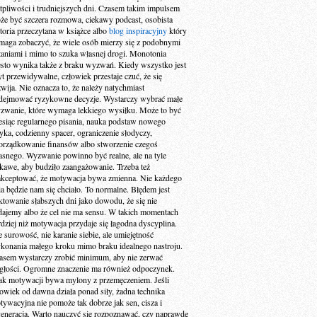
tpliwości i trudniejszych dni. Czasem takim impulsem
że być szczera rozmowa, ciekawy podcast, osobista
storia przeczytana w książce albo
blog inspiracyjny
który
maga zobaczyć, że wiele osób mierzy się z podobnymi
taniami i mimo to szuka własnej drogi. Monotonia
ęsto wynika także z braku wyzwań. Kiedy wszystko jest
yt przewidywalne, człowiek przestaje czuć, że się
zwija. Nie oznacza to, że należy natychmiast
dejmować ryzykowne decyzje. Wystarczy wybrać małe
zwanie, które wymaga lekkiego wysiłku. Może to być
esiąc regularnego pisania, nauka podstaw nowego
zyka, codzienny spacer, ograniczenie słodyczy,
orządkowanie finansów albo stworzenie czegoś
asnego. Wyzwanie powinno być realne, ale na tyle
ekawe, aby budziło zaangażowanie. Trzeba też
akceptować, że motywacja bywa zmienna. Nie każdego
ia będzie nam się chciało. To normalne. Błędem jest
aktowanie słabszych dni jako dowodu, że się nie
dajemy albo że cel nie ma sensu. W takich momentach
rdziej niż motywacja przydaje się łagodna dyscyplina.
e surowość, nie karanie siebie, ale umiejętność
konania małego kroku mimo braku idealnego nastroju.
asem wystarczy zrobić minimum, aby nie zerwać
ągłości. Ogromne znaczenie ma również odpoczynek.
ak motywacji bywa mylony z przemęczeniem. Jeśli
łowiek od dawna działa ponad siły, żadna technika
tywacyjna nie pomoże tak dobrze jak sen, cisza i
generacja. Warto nauczyć się rozpoznawać, czy naprawdę