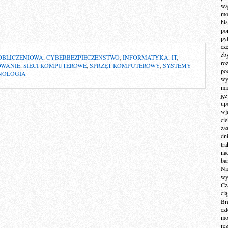
wą
mo
hi
po
py
cz
zb
BLICZENIOWA
,
CYBERBEZPIECZENSTWO
,
INFORMATYKA
,
IT
,
ro
WANIE
,
SIECI KOMPUTEROWE
,
SPRZĘT KOMPUTEROWY
,
SYSTEMY
po
NOLOGIA
wy
mi
ję
up
wł
ci
za
dn
tr
na
ba
Ni
wy
Cz
ci
Br
cz
mo
re