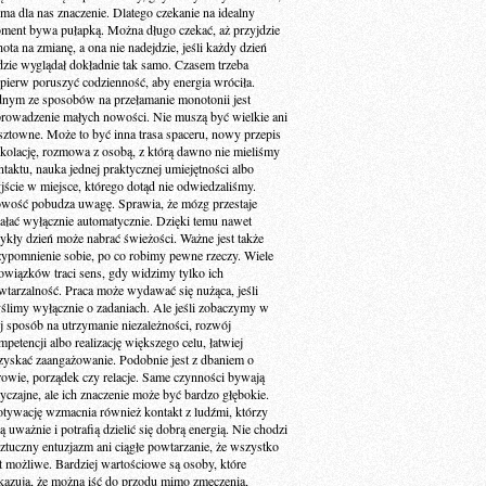
 ma dla nas znaczenie. Dlatego czekanie na idealny
ment bywa pułapką. Można długo czekać, aż przyjdzie
ota na zmianę, a ona nie nadejdzie, jeśli każdy dzień
dzie wyglądał dokładnie tak samo. Czasem trzeba
jpierw poruszyć codzienność, aby energia wróciła.
dnym ze sposobów na przełamanie monotonii jest
rowadzenie małych nowości. Nie muszą być wielkie ani
sztowne. Może to być inna trasa spaceru, nowy przepis
 kolację, rozmowa z osobą, z którą dawno nie mieliśmy
ntaktu, nauka jednej praktycznej umiejętności albo
jście w miejsce, którego dotąd nie odwiedzaliśmy.
wość pobudza uwagę. Sprawia, że mózg przestaje
iałać wyłącznie automatycznie. Dzięki temu nawet
ykły dzień może nabrać świeżości. Ważne jest także
zypomnienie sobie, po co robimy pewne rzeczy. Wiele
owiązków traci sens, gdy widzimy tylko ich
wtarzalność. Praca może wydawać się nużąca, jeśli
ślimy wyłącznie o zadaniach. Ale jeśli zobaczymy w
ej sposób na utrzymanie niezależności, rozwój
petencji albo realizację większego celu, łatwiej
zyskać zaangażowanie. Podobnie jest z dbaniem o
rowie, porządek czy relacje. Same czynności bywają
yczajne, ale ich znaczenie może być bardzo głębokie.
tywację wzmacnia również kontakt z ludźmi, którzy
ą uważnie i potrafią dzielić się dobrą energią. Nie chodzi
sztuczny entuzjazm ani ciągłe powtarzanie, że wszystko
st możliwe. Bardziej wartościowe są osoby, które
kazują, że można iść do przodu mimo zmęczenia,