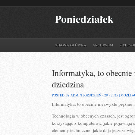
Poniedziałek
STRONA GŁÓWNA
ARCHIWUM
KATEGO
Informatyka, to obecnie 
dziedzina
POSTED BY ADMIN | GRUDZIEŃ - 29 - 2025 |
MOŻLIW
Informatyka, to obecnie niezwykle prężnie r
Technologia w obecnych czasach, jest ogrom
korzystając z komputerów, jakie pojawiają 
elementy techniczne, jakie dają jeszcze wię