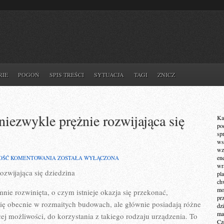
RIE
POGOŃ
SPIS TREŚCI
SYTUACJA
TAGI
ZNICZ
niezwykle prężnie rozwijająca się
Ka
po
sp
ws
wz
INFORMATYKA,
en
OŚĆ KOMENTOWANIA
ZOSTAŁA WYŁĄCZONA
TO
wr
ozwijająca się dziedzina
OBECNIE
pla
NIEZWYKLE
ch
PRĘŻNIE
mot
nie rozwinięta, o czym istnieje okazja się przekonać,
ROZWIJAJĄCA
pr
SIĘ
się obecnie w rozmaitych budowach, ale głównie posiadają różne
dz
DZIEDZINA
ma
cej możliwości, do korzystania z takiego rodzaju urządzenia. To
Cz