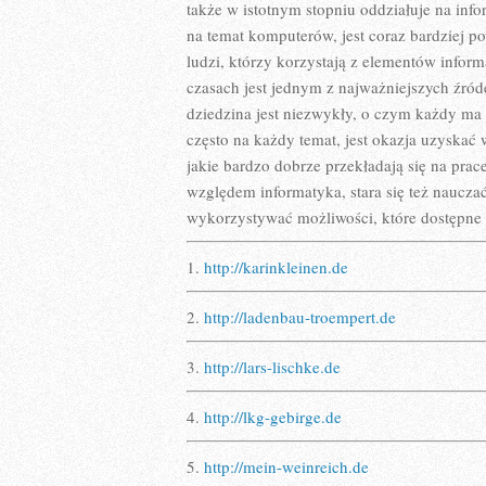
także w istotnym stopniu oddziałuje na info
na temat komputerów, jest coraz bardziej p
ludzi, którzy korzystają z elementów inform
czasach jest jednym z najważniejszych źród
dziedzina jest niezwykły, o czym każdy ma 
często na każdy temat, jest okazja uzyskać 
jakie bardzo dobrze przekładają się na pr
względem informatyka, stara się też nauczać 
wykorzystywać możliwości, które dostępne 
1.
http://karinkleinen.de
2.
http://ladenbau-troempert.de
3.
http://lars-lischke.de
4.
http://lkg-gebirge.de
5.
http://mein-weinreich.de