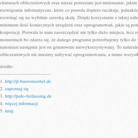
WOLNO
chmurach obliczeniowych oraz nieraz poruszane jest mniemanie, jakim j
DOTRZEĆ
rozwiązanie informatyczne, które co prawda dopiero raczkuje, jednakż
DO
NAJDALSZYC
rozwinąć się na wybitnie szeroką skalę. Dzięki korzystaniu z takiej u
ZAKAMARK
minimum ilość koniecznych urządzeń oraz oprogramowań, jakie są pot
korporacji. Pozwala to nam zaoszczędzić nie tylko dużo miejsca, lecz
momentach bo zdarza się, że danego programu potrzebujemy tylko do
natomiast następnie jest on gruntownie niewykorzystywany. To naturaln
obliczeniowych nie musimy nabywać oprogramowania, a mimo wszystk
źródło:
———————————
1.
http://jt-bueromoebel.de
2.
zapoznaj się
3.
http://judo-freilassing.de
4.
więcej informacji
5.
tutaj