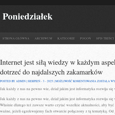
Poniedziałek
STRONA GŁÓWNA
ARCHIWUM
KATEGORIE
POGOŃ
SPIS TREŚCI
Internet jest siłą wiedzy w każdym aspe
dotrzeć do najdalszych zakamarków
INTERNET
POSTED BY ADMIN | SIERPIEŃ - 3 - 2025 |
MOŻLIWOŚĆ KOMENTOWANIA
ZOSTAŁA W
JEST
Jak każdy z nas na pewno wie, dział jakim jest informatyka rozwija się
SIŁĄ
WIEDZY
W
Jak każdy z nas na pewno wie, dział jakim jest informatyka rozwija się
KAŻDYM
ASPEKCIE.
Właśnie dlatego też zawsze warto czytać wszelkie aktualności, aby być 
TO
ważne, jeżeli egzekwujemy fach otwarcie połączony z tą tematyką. Od 
TUTAJ