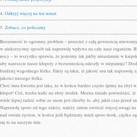
4.
Odkryj więcej na ten temat
5.
Zobacz, co polecamy
Bezsenność to ogromny problem – przecież z całą pewnością miewam
w niekorzystny sposób tak naprawdę wpływa na cały nasz organizm. Br
nocy – to wszystko sprawia, że jesteśmy tak jakby nieustannie w kiep
aby nareszcie nasze kłopoty z bezsennością odeszły w niepamięć? Do
bardziej wygodnego łóżka. Fakty są takie, iż jakość snu tak naprawdę z
jakości naszego łóżka.
Choć inna kwestia jest taka, że w końcu bardzo często śpimy na zbyt
kłopot! Cóż, trzeba trafić na złoty środek. Można śmiało powiedzieć, i
wiele lepiej radzić sobie ze snem jest choćby to, aby jakiś czas przed 
Naprawdę sporo od tego zależy, należy zatem zwrócić więcej uwagi na 
nad swoim życiem, w końcu jeśli będziemy mieli sporo trosk, ciężko są
się to na naszym śnie.