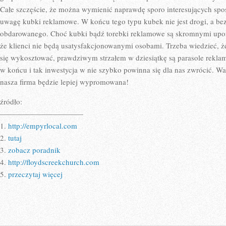
Całe szczęście, że można wymienić naprawdę sporo interesujących s
uwagę kubki reklamowe. W końcu tego typu kubek nie jest drogi, a be
obdarowanego. Choć kubki bądź torebki reklamowe są skromnymi upom
że klienci nie będą usatysfakcjonowanymi osobami. Trzeba wiedzieć, ż
się wykosztować, prawdziwym strzałem w dziesiątkę są parasole reklam
w końcu i tak inwestycja w nie szybko powinna się dla nas zwrócić. W
nasza firma będzie lepiej wypromowana!
źródło:
———————————
1.
http://empyrlocal.com
2.
tutaj
3.
zobacz poradnik
4.
http://floydscreekchurch.com
5.
przeczytaj więcej