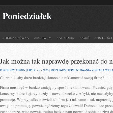
Poniedziałek
STRONA GŁÓWNA
ARCHIWUM
KATEGORIE
POGOŃ
SPIS TREŚCI
Jak można tak naprawdę przekonać do n
JAK
POSTED BY ADMIN | LIPIEC - 6 - 2025 |
MOŻLIWOŚĆ KOMENTOWANIA
ZOSTAŁA WYŁ
MOŻNA
Co zrobić, aby dużo bardziej skutecznie reklamować swoją firmę?
TAK
NAPRAWDĘ
PRZEKONAĆ
Firma musi być w bardzo umiejętny sposób reklamowana. Przecież gdyb
DO
NAS
koncerny, które kojarzy każdy – nawet dziecko z Afryki, nie musiałyby
LUDZI?
promocję. W przypadku niewielkich firm jest tak samo – tak naprawdę j
uwagi na promocję, pewnie będziemy tego żałowali! Dobrze, lecz prz
gospodarcze, więc pewnie trudno będzie nam pozwolić sobie na zbyt d