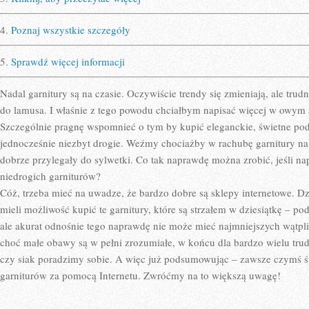
4.
Poznaj wszystkie szczegóły
5.
Sprawdź więcej informacji
Nadal garnitury są na czasie. Oczywiście trendy się zmieniają, ale trud
do lamusa. I właśnie z tego powodu chciałbym napisać więcej w owym 
Szczególnie pragnę wspomnieć o tym by kupić eleganckie, świetne pod
jednocześnie niezbyt drogie. Weźmy chociażby w rachubę garnitury na m
dobrze przylegały do sylwetki. Co tak naprawdę można zrobić, jeśli n
niedrogich garniturów?
Cóż, trzeba mieć na uwadze, że bardzo dobre są sklepy internetowe. D
mieli możliwość kupić te garnitury, które są strzałem w dziesiątkę – p
ale akurat odnośnie tego naprawdę nie może mieć najmniejszych wątpl
choć małe obawy są w pełni zrozumiałe, w końcu dla bardzo wielu trudn
czy siak poradzimy sobie. A więc już podsumowując – zawsze czymś ś
garniturów za pomocą Internetu. Zwróćmy na to większą uwagę!