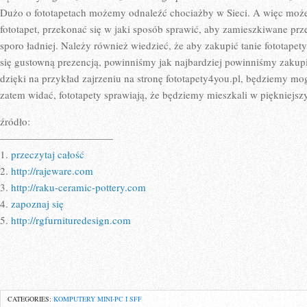
Dużo o fototapetach możemy odnaleźć chociażby w Sieci. A więc mo
fototapet, przekonać się w jaki sposób sprawić, aby zamieszkiwane prz
sporo ładniej. Należy również wiedzieć, że aby zakupić tanie fototapet
się gustowną prezencją, powinniśmy jak najbardziej powinniśmy zakupi
dzięki na przykład zajrzeniu na stronę fototapety4you.pl, będziemy mog
zatem widać, fototapety sprawiają, że będziemy mieszkali w piękniejsz
źródło:
———————————
1.
przeczytaj całość
2.
http://rajeware.com
3.
http://raku-ceramic-pottery.com
4.
zapoznaj się
5.
http://rgfurnituredesign.com
CATEGORIES:
KOMPUTERY MINI-PC I SFF