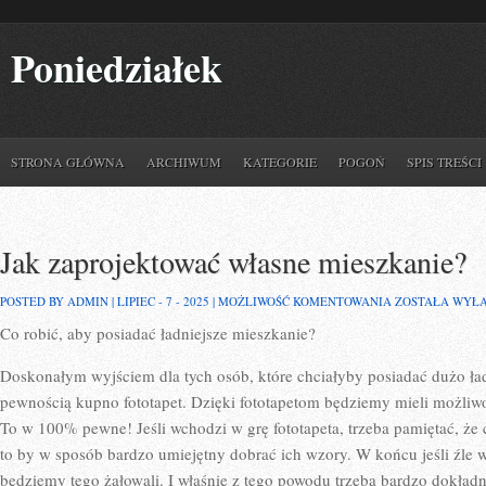
Poniedziałek
STRONA GŁÓWNA
ARCHIWUM
KATEGORIE
POGOŃ
SPIS TREŚCI
Jak zaprojektować własne mieszkanie?
JAK
POSTED BY ADMIN | LIPIEC - 7 - 2025 |
MOŻLIWOŚĆ KOMENTOWANIA
ZOSTAŁA WYŁ
ZAPROJEKTOWA
Co robić, aby posiadać ładniejsze mieszkanie?
WŁASNE
MIESZKANIE?
Doskonałym wyjściem dla tych osób, które chciałyby posiadać dużo ładn
pewnością kupno fototapet. Dzięki fototapetom będziemy mieli możliw
To w 100% pewne! Jeśli wchodzi w grę fototapeta, trzeba pamiętać, ż
to by w sposób bardzo umiejętny dobrać ich wzory. W końcu jeśli źle w
będziemy tego żałowali. I właśnie z tego powodu trzeba bardzo dokład