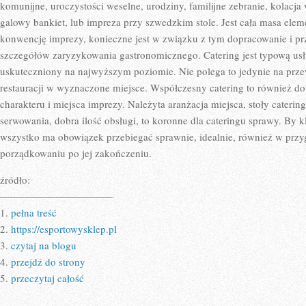
STANIE
komunijne, uroczystości weselne, urodziny, familijne zebranie, kolacja
ZROBIĆ
galowy bankiet, lub impreza przy szwedzkim stole. Jest cała masa eleme
konwencję imprezy, konieczne jest w związku z tym dopracowanie i p
szczegółów zaryzykowania gastronomicznego. Catering jest typową usł
uskuteczniony na najwyższym poziomie. Nie polega to jedynie na przew
restauracji w wyznaczone miejsce. Współczesny catering to również dob
charakteru i miejsca imprezy. Należyta aranżacja miejsca, stoły cateri
serwowania, dobra ilość obsługi, to koronne dla cateringu sprawy. By k
wszystko ma obowiązek przebiegać sprawnie, idealnie, również w przyg
porządkowaniu po jej zakończeniu.
źródło:
———————————
1.
pełna treść
2.
https://esportowysklep.pl
3.
czytaj na blogu
4.
przejdź do strony
5.
przeczytaj całość