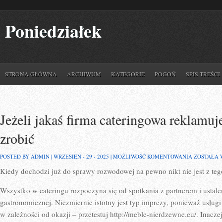
Poniedziałek
STRONA GŁÓWNA
ARCHIWUM
KATEGORIE
POGOŃ
SPIS TREŚCI
Jeżeli jakaś firma cateringowa reklamuje 
zrobić
JEŻELI
POSTED BY ADMIN | WRZESIEŃ - 29 - 2025 |
MOŻLIWOŚĆ KOMENTOWANIA
ZOSTAŁA
JAKAŚ
Kiedy dochodzi już do sprawy rozwodowej na pewno nikt nie jest z te
FIRMA
CATERING
REKLAMU
Wszystko w cateringu rozpoczyna się od spotkania z partnerem i ustale
SIĘ,
ŻE
gastronomicznej. Niezmiernie istotny jest typ imprezy, ponieważ usługi
JEST
w zależności od okazji – przetestuj http://meble-nierdzewne.eu/. Inacze
W