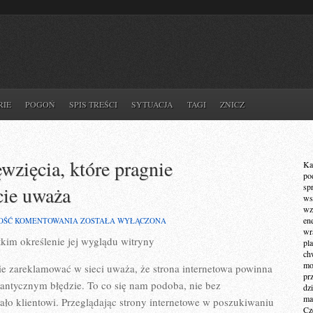
RIE
POGOŃ
SPIS TREŚCI
SYTUACJA
TAGI
ZNICZ
ęwzięcia, które pragnie
Ka
po
sp
cie uważa
ws
wz
JEŻELI
en
OŚĆ KOMENTOWANIA
ZOSTAŁA WYŁĄCZONA
WŁAŚCICIEL
wr
kim określenie jej wyglądu witryny
PRZEDSIĘWZIĘCIA,
pla
KTÓRE
ch
PRAGNIE
mot
gnie zareklamować w sieci uważa, że strona internetowa powinna
ZAREKLAMOWAĆ
pr
W
gantycznym błędzie. To co się nam podoba, nie bez
dz
INTERNECIE
ma
ło klientowi. Przeglądając strony internetowe w poszukiwaniu
UWAŻA
Cz