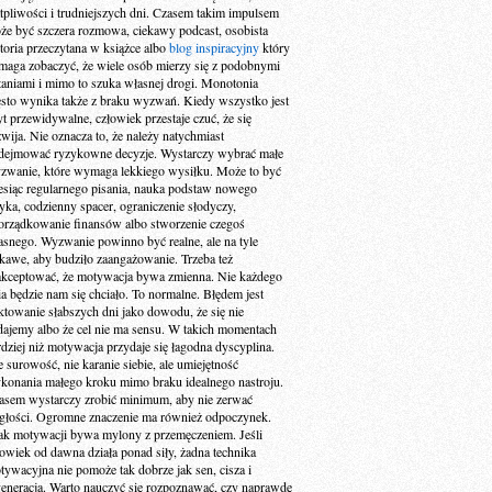
tpliwości i trudniejszych dni. Czasem takim impulsem
że być szczera rozmowa, ciekawy podcast, osobista
storia przeczytana w książce albo
blog inspiracyjny
który
maga zobaczyć, że wiele osób mierzy się z podobnymi
taniami i mimo to szuka własnej drogi. Monotonia
ęsto wynika także z braku wyzwań. Kiedy wszystko jest
yt przewidywalne, człowiek przestaje czuć, że się
zwija. Nie oznacza to, że należy natychmiast
dejmować ryzykowne decyzje. Wystarczy wybrać małe
zwanie, które wymaga lekkiego wysiłku. Może to być
esiąc regularnego pisania, nauka podstaw nowego
zyka, codzienny spacer, ograniczenie słodyczy,
orządkowanie finansów albo stworzenie czegoś
asnego. Wyzwanie powinno być realne, ale na tyle
ekawe, aby budziło zaangażowanie. Trzeba też
akceptować, że motywacja bywa zmienna. Nie każdego
ia będzie nam się chciało. To normalne. Błędem jest
aktowanie słabszych dni jako dowodu, że się nie
dajemy albo że cel nie ma sensu. W takich momentach
rdziej niż motywacja przydaje się łagodna dyscyplina.
e surowość, nie karanie siebie, ale umiejętność
konania małego kroku mimo braku idealnego nastroju.
asem wystarczy zrobić minimum, aby nie zerwać
ągłości. Ogromne znaczenie ma również odpoczynek.
ak motywacji bywa mylony z przemęczeniem. Jeśli
łowiek od dawna działa ponad siły, żadna technika
tywacyjna nie pomoże tak dobrze jak sen, cisza i
generacja. Warto nauczyć się rozpoznawać, czy naprawdę