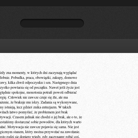
żdy zna momenty, w których dni zaczynają wyglądać
dobnie. Pobudka, praca, obowiązki, zakupy, domowe
rawy, kilka chwil odpoczynku i sen. Następnego dnia
zystko powtarza się od początku. Nawet jeśli życie jest
ględnie spokojne, monotonia potrafi powoli odbierać
ergię. Człowiek nie zawsze czuje się źle, ale ma
ażenie, że brakuje mu iskry. Zadania są wykonywane,
ny istnieją, lecz gdzieś znika entuzjazm. W takich
wilach łatwo pomyśleć, że problemem jest brak
ywacji. Czasem jednak nie chodzi o jej brak, ale o to, że
zestaliśmy dostarczać sobie powodów, dla których warto
iałać. Motywacja nie zawsze pojawia się sama. Nie jest
gicznym stanem, który można przywołać na zawołanie.
ęsto rodzi się dopiero wtedy, gdy zaczynamy robić coś,