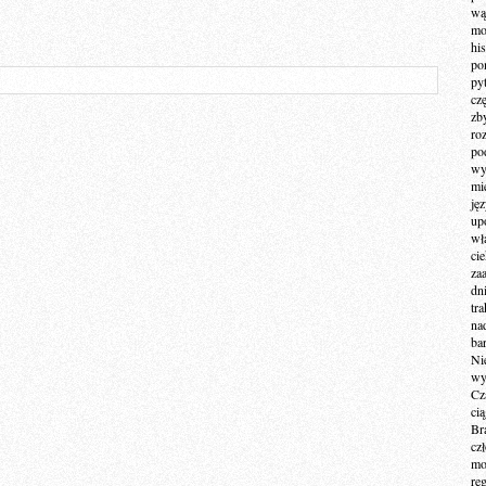
wą
mo
hi
po
py
cz
zb
ro
po
wy
mi
ję
up
wł
ci
za
dn
tr
na
ba
Ni
wy
Cz
ci
Br
cz
mo
re