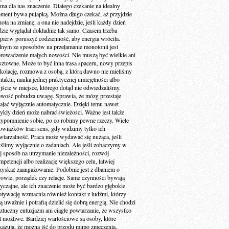
 ma dla nas znaczenie. Dlatego czekanie na idealny
ment bywa pułapką. Można długo czekać, aż przyjdzie
ota na zmianę, a ona nie nadejdzie, jeśli każdy dzień
dzie wyglądał dokładnie tak samo. Czasem trzeba
jpierw poruszyć codzienność, aby energia wróciła.
dnym ze sposobów na przełamanie monotonii jest
rowadzenie małych nowości. Nie muszą być wielkie ani
sztowne. Może to być inna trasa spaceru, nowy przepis
 kolację, rozmowa z osobą, z którą dawno nie mieliśmy
ntaktu, nauka jednej praktycznej umiejętności albo
jście w miejsce, którego dotąd nie odwiedzaliśmy.
wość pobudza uwagę. Sprawia, że mózg przestaje
iałać wyłącznie automatycznie. Dzięki temu nawet
ykły dzień może nabrać świeżości. Ważne jest także
zypomnienie sobie, po co robimy pewne rzeczy. Wiele
owiązków traci sens, gdy widzimy tylko ich
wtarzalność. Praca może wydawać się nużąca, jeśli
ślimy wyłącznie o zadaniach. Ale jeśli zobaczymy w
ej sposób na utrzymanie niezależności, rozwój
petencji albo realizację większego celu, łatwiej
zyskać zaangażowanie. Podobnie jest z dbaniem o
rowie, porządek czy relacje. Same czynności bywają
yczajne, ale ich znaczenie może być bardzo głębokie.
tywację wzmacnia również kontakt z ludźmi, którzy
ą uważnie i potrafią dzielić się dobrą energią. Nie chodzi
sztuczny entuzjazm ani ciągłe powtarzanie, że wszystko
st możliwe. Bardziej wartościowe są osoby, które
kazują, że można iść do przodu mimo zmęczenia,