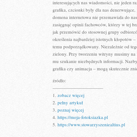
interesujących nas wiadomości, nie jeden raz
grafika, czcionki były dla nas denerwujące,
domena internetowa nie przemawiała do nas
zasięgnąć opinii fachowców, którzy w tej b
jak przemówić do stosownej grupy odbiorcó
określenia najbardziej istotnych kłopotów 
temu podporządkowany. Niezależnie od teg
zielony. Przy tworzeniu witryny musimy na 
mu szukanie niezbędnych informacji. Nazb
grafika czy animacja – mogą skutecznie znie
źródło:
———————————
1.
zobacz więcej
2.
pełny artykuł
3.
poznaj więcej
4.
https://moja-fotoksiazka.pl
5.
https://www.stowarzyszeniealtius.pl