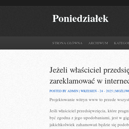
Poniedziałek
STRONA GŁÓWNA
ARCHIWUM
KATEGO
Jeżeli właściciel przedsi
zareklamować w interne
POSTED BY ADMIN | WRZESIEŃ - 24 - 2025 |
MOŻLIW
Projektowanie witryn www to przede wszyst
Jeśli właściciel przedsięwzięcia, które pra
być zgodna z jego upodobaniami, jest w gi
jakichkolwiek zahamowań będzie się podoba