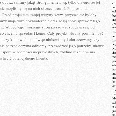
 opuszczaliśmy jakąś stronę internetową, tylko dlatego, że jej
co
mo
 nie mogliśmy się na nich skoncentrować. Po prostu, dana
och
. Przed projektem swojej witryny www, przyzwoicie byłoby
bę
na
ranży mają duże doświadczenie oraz zdają sobie sprawę z tego
Je
w. Wobec tego tworzenie stron rzeszów rozpoczyna się od
wp
ko
– co chcemy sprzedać i komu. Cały projekt witryny powinien być
na
o, czy kolokwialnie mówiąc ubóstwiamy kolor czerwony, czy
ko
wy
nią patrzeć oczyma odbiorcy, przewidzieć jego potrzeby, ułatwić
No
yt sporo wiadomości nieprzydatnych, zbytnio rozbudowana
dz
zw
chęcić potencjalnego klienta.
pr
ob
po
my
ni
kom
od
zd
zw
Mo
żyj
o 
je
po