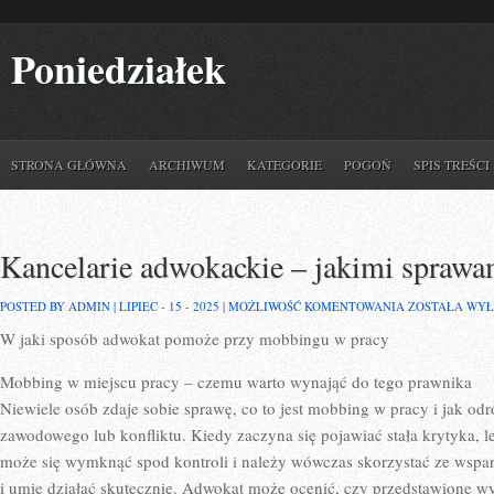
Poniedziałek
STRONA GŁÓWNA
ARCHIWUM
KATEGORIE
POGOŃ
SPIS TREŚCI
Kancelarie adwokackie – jakimi sprawa
KANCELARIE
POSTED BY ADMIN | LIPIEC - 15 - 2025 |
MOŻLIWOŚĆ KOMENTOWANIA
ZOSTAŁA WY
ADWOKACKIE
W jaki sposób adwokat pomoże przy mobbingu w pracy
–
JAKIMI
SPRAWAMI
Mobbing w miejscu pracy – czemu warto wynająć do tego prawnika
MOGĄ
SIĘ
Niewiele osób zdaje sobie sprawę, co to jest mobbing w pracy i jak od
ZAJĄĆ
zawodowego lub konfliktu. Kiedy zaczyna się pojawiać stała krytyka, l
może się wymknąć spod kontroli i należy wówczas skorzystać ze wsparc
i umie działać skutecznie. Adwokat może ocenić, czy przedstawione wy