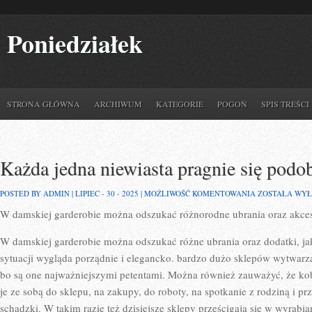
Poniedziałek
STRONA GŁÓWNA
ARCHIWUM
KATEGORIE
POGOŃ
SPIS TREŚCI
Każda jedna niewiasta pragnie się podo
KAŻDA
POSTED BY ADMIN | LIPIEC - 30 - 2025 |
MOŻLIWOŚĆ KOMENTOWANIA
ZOSTAŁA WY
JEDNA
W damskiej garderobie można odszukać różnorodne ubrania oraz akces
NIEWIASTA
PRAGNIE
SIĘ
W damskiej garderobie można odszukać różne ubrania oraz dodatki, jak
PODOBAĆ
SOBIE
sytuacji wygląda porządnie i elegancko. bardzo dużo sklepów wytwarza 
I
bo są one najważniejszymi petentami. Można również zauważyć, że kobi
INNYM
je ze sobą do sklepu, na zakupy, do roboty, na spotkanie z rodziną i pr
schadzki. W takim razie też dzisiejsze sklepy prześcigają się w wyrabi