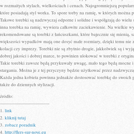
w rozmaitych stylach, wielkościach i cenach. Najogromniejszą popularn
które posiadają styl worka. To spore torby na ramię, w których można 
Takowe torebki są nadzwyczaj odporne i solidne i współgrają do wielu st
inna torebka na ramię, wywiera całkowite zaciekawienie. Na wielkie wy
rekomendowane są torebki z łańcuszkami, które bajecznie się mienią, s
większości wypadków mają one dosyć małe rozmiary, dzięki temu nie z
kolacji czy imprezy. Torebki nie są zbytnio drogie, jakkolwiek są i wy
dobrej jakości i dobrej marce, to powinien ulokować w torebki z orygin
Takie torebki zawsze będą przykuwały uwagę, mało tego będą mocne i
stargania. Można je z tej przyczyny będzie użytkować przez nadzwyczaj
Każda jedna kobieta powinna jednakże dostosować torebkę do swoich po
także do dziennych stylizacji.
źródło:
———————————
1.
link
2.
kliknij tutaj
3.
zobacz poradnik
4.
http://flers-sur-noye.eu