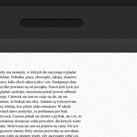
żdy zna momenty, w których dni zaczynają wyglądać
dobnie. Pobudka, praca, obowiązki, zakupy, domowe
rawy, kilka chwil odpoczynku i sen. Następnego dnia
zystko powtarza się od początku. Nawet jeśli życie jest
ględnie spokojne, monotonia potrafi powoli odbierać
ergię. Człowiek nie zawsze czuje się źle, ale ma
ażenie, że brakuje mu iskry. Zadania są wykonywane,
ny istnieją, lecz gdzieś znika entuzjazm. W takich
wilach łatwo pomyśleć, że problemem jest brak
ywacji. Czasem jednak nie chodzi o jej brak, ale o to, że
zestaliśmy dostarczać sobie powodów, dla których warto
iałać. Motywacja nie zawsze pojawia się sama. Nie jest
gicznym stanem, który można przywołać na zawołanie.
ęsto rodzi się dopiero wtedy, gdy zaczynamy robić coś,