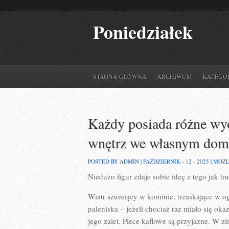
Poniedziałek
STRONA GŁÓWNA
ARCHIWUM
KATEGO
Każdy posiada różne wyo
wnętrz we własnym do
POSTED BY ADMIN | PAŹDZIERNIK - 12 - 2025 |
MOŻL
Niedużo figur zdaje sobie ideę z tego jak tr
Wiatr szumiący w kominie, trzaskające w og
paleniska – jeżeli chociaż raz miało się ok
jego zalet. Piece kaflowe są przyjazne. W z