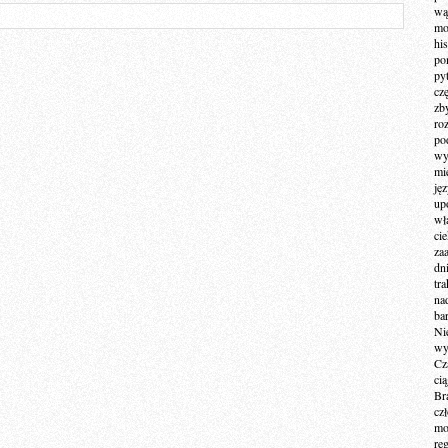
wą
mo
hi
po
py
cz
zb
ro
po
wy
mi
ję
up
wł
ci
za
dn
tr
na
ba
Ni
wy
Cz
ci
Br
cz
mo
re