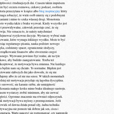
tpliwości i trudniejszych dni. Czasem takim impulsem
że być szczera rozmowa, ciekawy podcast, osobista
storia przeczytana w książce albo
blog inspiracyjny
który
maga zobaczyć, że wiele osób mierzy się z podobnymi
taniami i mimo to szuka własnej drogi. Monotonia
ęsto wynika także z braku wyzwań. Kiedy wszystko jest
yt przewidywalne, człowiek przestaje czuć, że się
zwija. Nie oznacza to, że należy natychmiast
dejmować ryzykowne decyzje. Wystarczy wybrać małe
zwanie, które wymaga lekkiego wysiłku. Może to być
esiąc regularnego pisania, nauka podstaw nowego
zyka, codzienny spacer, ograniczenie słodyczy,
orządkowanie finansów albo stworzenie czegoś
asnego. Wyzwanie powinno być realne, ale na tyle
ekawe, aby budziło zaangażowanie. Trzeba też
akceptować, że motywacja bywa zmienna. Nie każdego
ia będzie nam się chciało. To normalne. Błędem jest
aktowanie słabszych dni jako dowodu, że się nie
dajemy albo że cel nie ma sensu. W takich momentach
rdziej niż motywacja przydaje się łagodna dyscyplina.
e surowość, nie karanie siebie, ale umiejętność
konania małego kroku mimo braku idealnego nastroju.
asem wystarczy zrobić minimum, aby nie zerwać
ągłości. Ogromne znaczenie ma również odpoczynek.
ak motywacji bywa mylony z przemęczeniem. Jeśli
łowiek od dawna działa ponad siły, żadna technika
tywacyjna nie pomoże tak dobrze jak sen, cisza i
generacja. Warto nauczyć się rozpoznawać, czy naprawdę