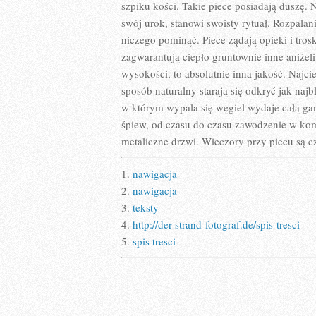
szpiku kości. Takie piece posiadają duszę
swój urok, stanowi swoisty rytuał. Rozpala
niczego pominąć. Piece żądają opieki i tros
zagwarantują ciepło gruntownie inne aniżeli 
wysokości, to absolutnie inna jakość. Najci
sposób naturalny starają się odkryć jak najbli
w którym wypala się węgiel wydaje całą g
śpiew, od czasu do czasu zawodzenie w ko
metaliczne drzwi. Wieczory przy piecu są cz
1.
nawigacja
2.
nawigacja
3.
teksty
4.
http://der-strand-fotograf.de/spis-tresci
5.
spis tresci