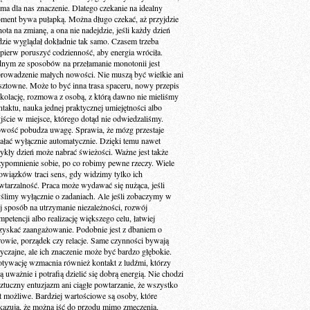
 ma dla nas znaczenie. Dlatego czekanie na idealny
ment bywa pułapką. Można długo czekać, aż przyjdzie
ota na zmianę, a ona nie nadejdzie, jeśli każdy dzień
dzie wyglądał dokładnie tak samo. Czasem trzeba
jpierw poruszyć codzienność, aby energia wróciła.
dnym ze sposobów na przełamanie monotonii jest
rowadzenie małych nowości. Nie muszą być wielkie ani
sztowne. Może to być inna trasa spaceru, nowy przepis
 kolację, rozmowa z osobą, z którą dawno nie mieliśmy
ntaktu, nauka jednej praktycznej umiejętności albo
jście w miejsce, którego dotąd nie odwiedzaliśmy.
wość pobudza uwagę. Sprawia, że mózg przestaje
iałać wyłącznie automatycznie. Dzięki temu nawet
ykły dzień może nabrać świeżości. Ważne jest także
zypomnienie sobie, po co robimy pewne rzeczy. Wiele
owiązków traci sens, gdy widzimy tylko ich
wtarzalność. Praca może wydawać się nużąca, jeśli
ślimy wyłącznie o zadaniach. Ale jeśli zobaczymy w
ej sposób na utrzymanie niezależności, rozwój
petencji albo realizację większego celu, łatwiej
zyskać zaangażowanie. Podobnie jest z dbaniem o
rowie, porządek czy relacje. Same czynności bywają
yczajne, ale ich znaczenie może być bardzo głębokie.
tywację wzmacnia również kontakt z ludźmi, którzy
ą uważnie i potrafią dzielić się dobrą energią. Nie chodzi
sztuczny entuzjazm ani ciągłe powtarzanie, że wszystko
st możliwe. Bardziej wartościowe są osoby, które
kazują, że można iść do przodu mimo zmęczenia,