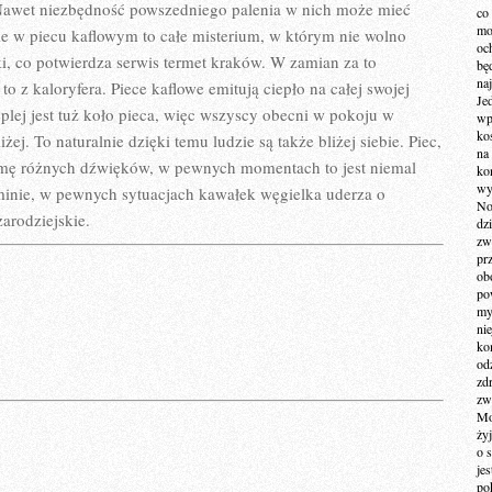
DOMU
. Nawet niezbędność powszedniego palenia w nich może mieć
co
mo
nie w piecu kaflowym to całe misterium, w którym nie wolno
och
ki, co potwierdza serwis termet kraków. W zamian za to
bę
na
to z kaloryfera. Piece kaflowe emitują ciepło na całej swojej
Je
eplej jest tuż koło pieca, więc wszyscy obecni w pokoju w
wp
ko
żej. To naturalnie dzięki temu ludzie są także bliżej siebie. Piec,
na
amę różnych dźwięków, w pewnych momentach to jest niemal
ko
wy
minie, w pewnych sytuacjach kawałek węgielka uderza o
No
arodziejskie.
dz
zw
pr
ob
po
my
ni
kom
od
zd
zw
Mo
żyj
o 
je
po