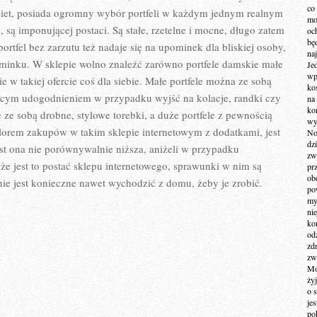
co
biet, posiada ogromny wybór portfeli w każdym jednym realnym
mo
e, są imponującej postaci. Są stałe, rzetelne i mocne, długo zatem
och
bę
portfel bez zarzutu też nadaje się na upominek dla bliskiej osoby,
na
ominku. W sklepie wolno znaleźć zarówno portfele damskie małe
Je
wp
ie w takiej ofercie coś dla siebie. Małe portfele można ze sobą
ko
czącym udogodnieniem w przypadku wyjść na kolacje, randki czy
na
ko
ę ze sobą drobne, stylowe torebki, a duże portfele z pewnością
wy
lorem zakupów w takim sklepie internetowym z dodatkami, jest
No
dz
t ona nie porównywalnie niższa, aniżeli w przypadku
zw
że jest to postać sklepu internetowego, sprawunki w nim są
pr
ob
ie jest konieczne nawet wychodzić z domu, żeby je zrobić.
po
my
ni
kom
od
zd
zw
Mo
żyj
o 
je
po