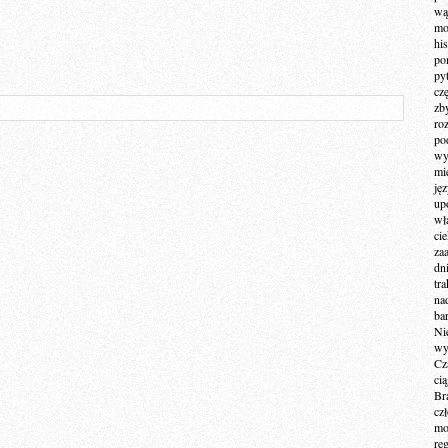
wą
mo
hi
po
py
cz
zb
ro
po
wy
mi
ję
up
wł
ci
za
dn
tr
na
ba
Ni
wy
Cz
ci
Br
cz
mo
re