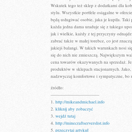
Wskutek tego też sklep z dodatkami dla ko
stylu. Wszystkie portfele osiągalne w oferci
będą usługiwać osobie, jaka je kupiła. Taki 
każda jedna dama uraduje się z takiego up
jak i wielkie, każdy z tej przyczyny odnajdz
zabrać także w małej torebce, co jest zna
jakiejś balangi. W takich warunkach nosi si
się do nich nie zmieszczą. Największym wa
cena towarów okazywanych na sprzedaż. Jes
produktów w sklepach stacjonarnych. Jako, 
nadzwyczaj komfortowe i sympatyczne, bo n
źródło:
———————————
1.
http://mikeandmichael.info
2.
kliknij aby zobaczyć
3.
wejdź tutaj
4.
http://minecraftserverslist.info
5.
przeczytaj artykuł