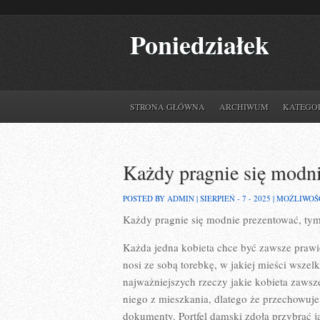
Poniedziałek
STRONA GŁÓWNA
ARCHIWUM
KATEGO
Każdy pragnie się modni
POSTED BY ADMIN | SIERPIEŃ - 7 - 2025 |
MOŻLIWOŚ
Każdy pragnie się modnie prezentować, t
Każda jedna kobieta chce być zawsze prawi
nosi ze sobą torebkę, w jakiej mieści wsze
najważniejszych rzeczy jakie kobieta zawsze
niego z mieszkania, dlatego że przechowuje
dokumenty. Portfel damski zdoła przybrać j