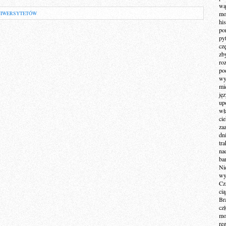
wą
UNIWERSYTETÓW
mo
hi
po
py
cz
zb
ro
po
wy
mi
ję
up
wł
ci
za
dn
tr
na
ba
Ni
wy
Cz
ci
Br
cz
mo
re