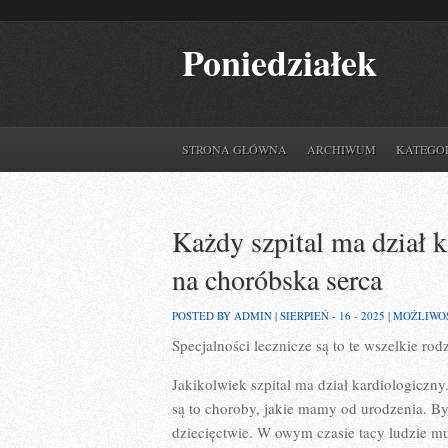
Poniedziałek
STRONA GŁÓWNA
ARCHIWUM
KATEGO
Każdy szpital ma dział 
na choróbska serca
POSTED BY ADMIN | SIERPIEŃ - 16 - 2025 |
MOŻLIWO
Specjalności lecznicze są to te wszelkie rod
Jakikolwiek szpital ma dział kardiologiczn
są to choroby, jakie mamy od urodzenia. B
dziecięctwie. W owym czasie tacy ludzie mu