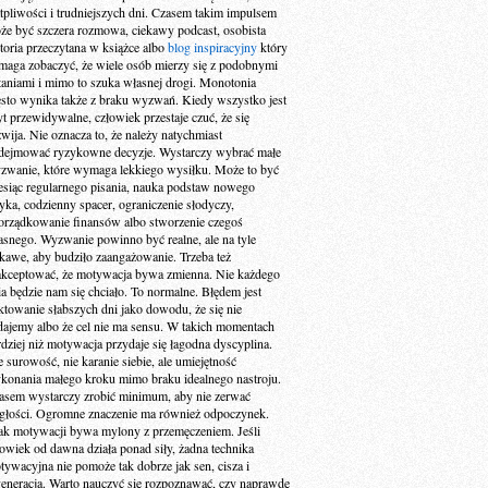
tpliwości i trudniejszych dni. Czasem takim impulsem
że być szczera rozmowa, ciekawy podcast, osobista
storia przeczytana w książce albo
blog inspiracyjny
który
maga zobaczyć, że wiele osób mierzy się z podobnymi
taniami i mimo to szuka własnej drogi. Monotonia
ęsto wynika także z braku wyzwań. Kiedy wszystko jest
yt przewidywalne, człowiek przestaje czuć, że się
zwija. Nie oznacza to, że należy natychmiast
dejmować ryzykowne decyzje. Wystarczy wybrać małe
zwanie, które wymaga lekkiego wysiłku. Może to być
esiąc regularnego pisania, nauka podstaw nowego
zyka, codzienny spacer, ograniczenie słodyczy,
orządkowanie finansów albo stworzenie czegoś
asnego. Wyzwanie powinno być realne, ale na tyle
ekawe, aby budziło zaangażowanie. Trzeba też
akceptować, że motywacja bywa zmienna. Nie każdego
ia będzie nam się chciało. To normalne. Błędem jest
aktowanie słabszych dni jako dowodu, że się nie
dajemy albo że cel nie ma sensu. W takich momentach
rdziej niż motywacja przydaje się łagodna dyscyplina.
e surowość, nie karanie siebie, ale umiejętność
konania małego kroku mimo braku idealnego nastroju.
asem wystarczy zrobić minimum, aby nie zerwać
ągłości. Ogromne znaczenie ma również odpoczynek.
ak motywacji bywa mylony z przemęczeniem. Jeśli
łowiek od dawna działa ponad siły, żadna technika
tywacyjna nie pomoże tak dobrze jak sen, cisza i
generacja. Warto nauczyć się rozpoznawać, czy naprawdę