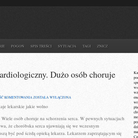
RIE
POGOŃ
SPIS TREŚCI
SYTUACJA
TAGI
ZNICZ
kardiologiczny. Dużo osób choruje
Ka
po
sp
ws
wz
KAŻDY
en
ŚĆ KOMENTOWANIA
ZOSTAŁA WYŁĄCZONA
SZPITAL
wr
zaje lekarskie jakie wolno
MA
pla
DZIAŁ
ch
KARDIOLOGICZNY.
mot
y. Wiele osób choruje na schorzenia serca. W pewnych sytuacjach
DUŻO
pr
OSÓB
ywa, że choróbska serca ujawniają się we wczesnym
dz
CHORUJE
ma
szą być pod ścisłą opieką lekarza. Lekarzem zaprzątającym się
NA
Cz