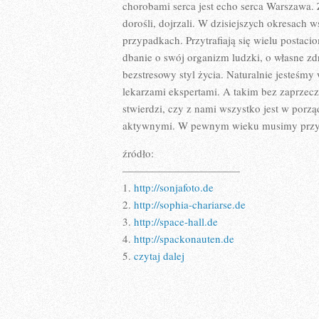
chorobami serca jest echo serca Warszawa.
dorośli, dojrzali. W dzisiejszych okresach 
przypadkach. Przytrafiają się wielu postac
dbanie o swój organizm ludzki, o własne zdro
bezstresowy styl życia. Naturalnie jesteśmy
lekarzami ekspertami. A takim bez zaprzecz
stwierdzi, czy z nami wszystko jest w por
aktywnymi. W pewnym wieku musimy przysto
źródło:
———————————
1.
http://sonjafoto.de
2.
http://sophia-chariarse.de
3.
http://space-hall.de
4.
http://spackonauten.de
5.
czytaj dalej