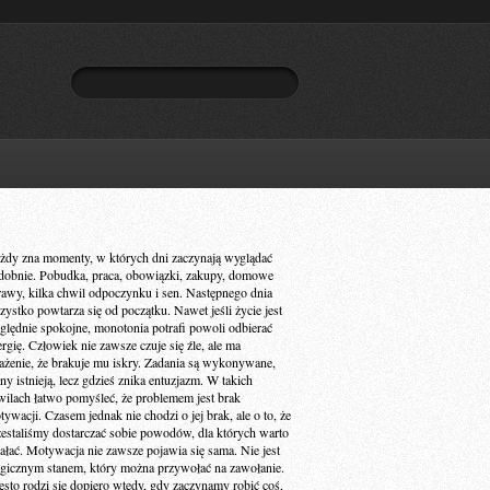
żdy zna momenty, w których dni zaczynają wyglądać
dobnie. Pobudka, praca, obowiązki, zakupy, domowe
rawy, kilka chwil odpoczynku i sen. Następnego dnia
zystko powtarza się od początku. Nawet jeśli życie jest
ględnie spokojne, monotonia potrafi powoli odbierać
ergię. Człowiek nie zawsze czuje się źle, ale ma
ażenie, że brakuje mu iskry. Zadania są wykonywane,
ny istnieją, lecz gdzieś znika entuzjazm. W takich
wilach łatwo pomyśleć, że problemem jest brak
ywacji. Czasem jednak nie chodzi o jej brak, ale o to, że
zestaliśmy dostarczać sobie powodów, dla których warto
iałać. Motywacja nie zawsze pojawia się sama. Nie jest
gicznym stanem, który można przywołać na zawołanie.
ęsto rodzi się dopiero wtedy, gdy zaczynamy robić coś,