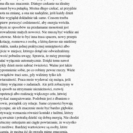
 ma dla nas znaczenie. Dlatego czekanie na idealny
ment bywa pułapką. Można długo czekać, aż przyjdzie
ota na zmianę, a ona nie nadejdzie, jeśli każdy dzień
dzie wyglądał dokładnie tak samo. Czasem trzeba
jpierw poruszyć codzienność, aby energia wróciła.
dnym ze sposobów na przełamanie monotonii jest
rowadzenie małych nowości. Nie muszą być wielkie ani
sztowne. Może to być inna trasa spaceru, nowy przepis
 kolację, rozmowa z osobą, z którą dawno nie mieliśmy
ntaktu, nauka jednej praktycznej umiejętności albo
jście w miejsce, którego dotąd nie odwiedzaliśmy.
wość pobudza uwagę. Sprawia, że mózg przestaje
iałać wyłącznie automatycznie. Dzięki temu nawet
ykły dzień może nabrać świeżości. Ważne jest także
zypomnienie sobie, po co robimy pewne rzeczy. Wiele
owiązków traci sens, gdy widzimy tylko ich
wtarzalność. Praca może wydawać się nużąca, jeśli
ślimy wyłącznie o zadaniach. Ale jeśli zobaczymy w
ej sposób na utrzymanie niezależności, rozwój
petencji albo realizację większego celu, łatwiej
zyskać zaangażowanie. Podobnie jest z dbaniem o
rowie, porządek czy relacje. Same czynności bywają
yczajne, ale ich znaczenie może być bardzo głębokie.
tywację wzmacnia również kontakt z ludźmi, którzy
ą uważnie i potrafią dzielić się dobrą energią. Nie chodzi
sztuczny entuzjazm ani ciągłe powtarzanie, że wszystko
st możliwe. Bardziej wartościowe są osoby, które
kazują, że można iść do przodu mimo zmęczenia,