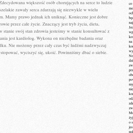
CHORÓBSKA
 Zdecydowana większość osób chorujących na serce to ludzie
co
SERCA
mo
wszelakie zawały serca zdarzają się niezwykle w wielu
och
iom. Mamy prawo jednak ich uniknąć. Konieczne jest dobre
bę
na
wie przez całe życie. Znaczący jest tryb życia, dieta,
Je
 w stanie swój stan zdrowia jesteśmy w stanie konsultować z
wp
ko
ania jest kardiolog. Wykona on niezbędne badania oraz
na
ządku. Nie możemy przez cały czas być ludźmi nadzwyczaj
ko
wy
pować, wyciszyć się, ukoić. Powinniśmy dbać o siebie.
No
dz
zw
pr
ob
po
my
ni
kom
od
zd
zw
Mo
żyj
o 
je
po