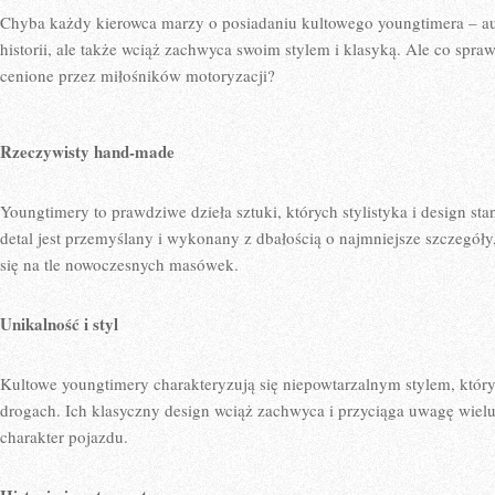
Chyba każdy kierowca marzy ‍o posiadaniu kultowego youngtimera – aut
historii, ale także wciąż zachwyca swoim stylem ⁤i klasyką. Ale co sprawia
cenione przez miłośników motoryzacji?
Rzeczywisty hand-made
Youngtimery to prawdziwe⁢ dzieła ⁣sztuki, których stylistyka⁣ i design s
detal jest przemyślany⁤ i wykonany z dbałością o najmniejsze szczegóły, c
się na tle ‌nowoczesnych masówek.
Unikalność ⁤i‍ styl
Kultowe youngtimery ⁣charakteryzują się niepowtarzalnym stylem, który
drogach. Ich ⁢klasyczny design wciąż zachwyca i przyciąga uwagę wielu⁢ 
charakter pojazdu.