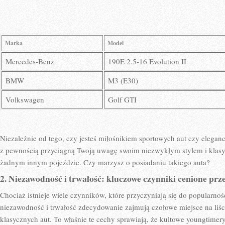
Marka
Model
Mercedes-Benz
190E 2.5-16 ‌Evolution ⁢II
BMW
M3 (E30)
Volkswagen
Golf GTI
Niezależnie od tego, czy jesteś miłośnikiem sportowych aut ‌czy elega
z pewnością przyciągną Twoją uwagę swoim niezwykłym stylem ‍i klasyką,
żadnym innym pojeździe. Czy marzysz o posiadaniu takiego auta?
2. Niezawodność ⁣i trwałość:⁢ kluczowe czynniki cenione ​pr
Chociaż⁣ istnieje‍ wiele czynników, które przyczyniają się do popularn
niezawodność i trwałość zdecydowanie zajmują czołowe ⁤miejsce na⁢ liś
klasycznych aut. ‍To ‍właśnie te cechy sprawiają, że⁢ kultowe​ youngtimery ‌