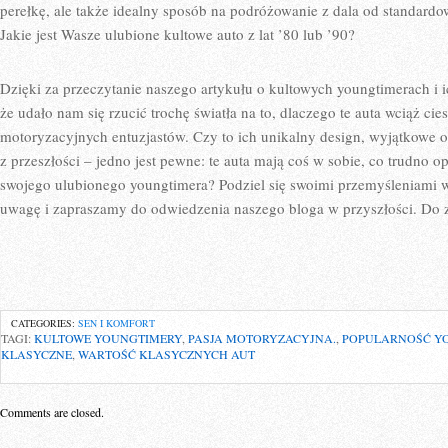
perełkę, ale także idealny ⁢sposób na​ podróżowanie z​ dala od ‍standa
Jakie ​jest ⁣Wasze⁣ ulubione kultowe auto ‍z ​lat ’80⁢ lub ‌’90?
Dzięki za przeczytanie naszego artykułu o kultowych⁣ youngtimerach i ​
że udało ⁣nam się rzucić trochę światła na to, dlaczego te ‌auta ⁤wciąż c
motoryzacyjnych entuzjastów.‌ Czy⁢ to⁢ ich unikalny design, wyjątkowe 
⁣z przeszłości – jedno jest​ pewne: te auta‌ mają coś w‍ sobie,‍ co trudno 
swojego⁤ ulubionego ⁣youngtimera? ⁤Podziel się swoimi przemyśleniami
uwagę i ⁤zapraszamy ⁤do​ odwiedzenia naszego ⁢bloga w przyszłości. Do⁤
CATEGORIES:
SEN I KOMFORT
TAGI:
KULTOWE YOUNGTIMERY
,
PASJA MOTORYZACYJNA.
,
POPULARNOŚĆ Y
KLASYCZNE
,
WARTOŚĆ KLASYCZNYCH AUT
Comments are closed.