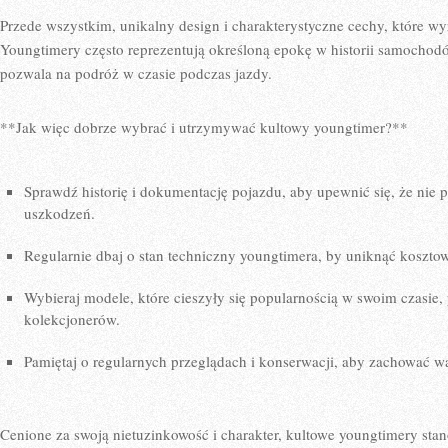
Przede wszystkim, unikalny design ⁣i ​charakterystyczne cechy, które wy
⁢Youngtimery ‌często reprezentują określoną epokę w historii ⁣samochod
pozwala na podróż w czasie podczas jazdy.
**Jak więc⁤ dobrze wybrać‍ i utrzymywać kultowy youngtimer?**
Sprawdź ‍historię i dokumentację pojazdu, aby⁣ upewnić się, ⁣że nie 
uszkodzeń.
Regularnie dbaj o stan techniczny youngtimera, by⁢ uniknąć kosztow
Wybieraj⁣ modele, które cieszyły się‍ popularnością w⁣ swoim czasie,
​kolekcjonerów.
Pamiętaj o regularnych przeglądach i konserwacji, aby zachować ⁢wa
Cenione za swoją nietuzinkowość i charakter, kultowe​ youngtimery ⁢stano