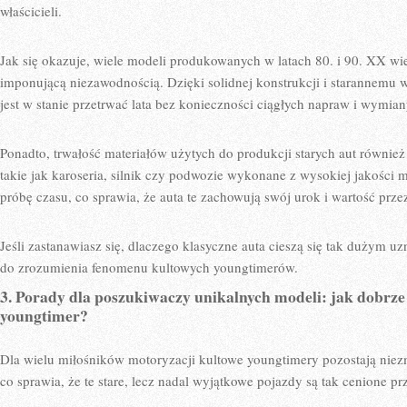
właścicieli.
Jak ⁣się ​okazuje, wiele modeli produkowanych w ⁢latach 80. i 90. XX wie
imponującą niezawodnością.‌ Dzięki solidnej konstrukcji i starannemu 
jest w stanie‌ przetrwać lata bez konieczności ⁢ciągłych​ napraw i wymian
Ponadto, trwałość materiałów ​użytych‌ do produkcji​ starych aut równi
takie jak‌ karoseria, silnik czy podwozie wykonane​ z wysokiej jakości
próbę ‌czasu, ⁣co sprawia, że auta te ⁣zachowują swój urok​ i wartość przez‍
Jeśli zastanawiasz się, ⁣dlaczego klasyczne‍ auta cieszą się tak dużym uz
do zrozumienia fenomenu kultowych​ youngtimerów.
3. Porady dla poszukiwaczy unikalnych ‌modeli: jak⁤ dobrze
youngtimer?
Dla wielu miłośników⁤ motoryzacji kultowe youngtimery ‍pozostają nie
co sprawia, że ⁢te stare,‍ lecz nadal wyjątkowe pojazdy są tak cenione pr