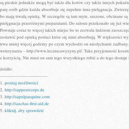
są pieskie jednakże mogą być także dla kotów czy także innych pokaźni
parę osób gdzie każda absorbuje się zupełnie inna pielęgnacja. Zwierzęt
bo mają trwałą opiekę. W szczególe są tam myte, suszone, obcinane są 
pielęgnacja przeróżnymi preparatami. Do salonu przekonało się już wiel
Powstaje coraz to więcej takich miejsc bo to zezwala ludziom zaoszczę
zostawić pod opieką postaci które się nimi absorbują. W większości w
trwa mniej więcej godziny po czym wychodzi on niesłychanie zadbany
weterynarza – http://www.lecznicawyzyny.pl/. Taka przyjemność kosztuje
z korzyścią. Nie musi on sam tego wszystkiego robić a do tego dostaje
źródło:
———————————
1.
poznaj możliwości
2.
http://sappeurcorps.de
3.
http://sapulpaequine.com
4.
http://saschas-first-aid.de
5.
kliknij, aby sprawdzić