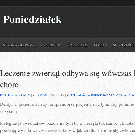
Poniedziałek
STRONA GŁÓWNA
ARCHIWUM
KATEGORIE
POGOŃ
SPIS TREŚCI
Leczenie zwierząt odbywa się wówczas k
chore
LECZENIE
POSTED BY ADMIN | SIERPIEŃ - 15 - 2025 |
MOŻLIWOŚĆ KOMENTOWANIA
ZOSTAŁA 
ZWIERZĄT
Dentysta, jakiemu zależy na splendorze pacjenta i na tym, aby pomim
ODBYWA
SIĘ
wizytację
WÓWCZAS
KIEDY
ZWIERZE
Pielęgnacja zwierzaków bazuje na tym by zwierzęta tak samo, jak ludzi
JEST
powstają wyjątkowe zwierzęce salony w jakich dba się o urodę zwierz
CHORE