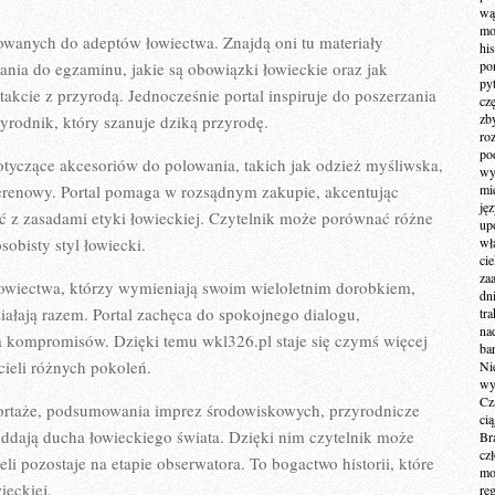
wą
mo
owanych do adeptów łowiectwa. Znajdą oni tu materiały
hi
po
nia do egzaminu, jakie są obowiązki łowieckie oraz jak
py
kcie z przyrodą. Jednocześnie portal inspiruje do poszerzania
cz
zb
yrodnik, który szanuje dziką przyrodę.
ro
po
otyczące akcesoriów do polowania, takich jak odzież myśliwska,
wy
terenowy. Portal pomaga w rozsądnym zakupie, akcentując
mi
ję
ć z zasadami etyki łowieckiej. Czytelnik może porównać różne
up
sobisty styl łowiecki.
wł
ci
za
wiectwa, którzy wymieniają swoim wieloletnim dorobkiem,
dn
iałają razem. Portal zachęca do spokojnego dialogu,
tr
na
a kompromisów. Dzięki temu wkl326.pl staje się czymś więcej
ba
cieli różnych pokoleń.
Ni
wy
Cz
portaże, podsumowania imprez środowiskowych, przyrodnicze
ci
 oddają ducha łowieckiego świata. Dzięki nim czytelnik może
Br
cz
li pozostaje na etapie obserwatora. To bogactwo historii, które
mo
ieckiej.
re