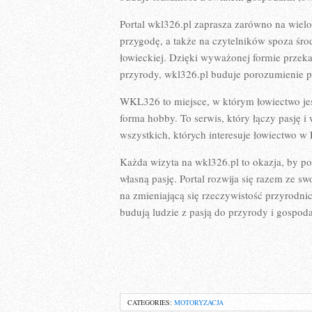
Portal wkl326.pl zaprasza zarówno na wielo
przygodę, a także na czytelników spoza śro
łowieckiej. Dzięki wyważonej formie przek
przyrody, wkl326.pl buduje porozumienie 
WKL326 to miejsce, w którym łowiectwo jest
forma hobby. To serwis, który łączy pasję i
wszystkich, których interesuje łowiectwo w P
Każda wizyta na wkl326.pl to okazja, by p
własną pasję. Portal rozwija się razem ze sw
na zmieniającą się rzeczywistość przyrodnic
budują ludzie z pasją do przyrody i gospoda
CATEGORIES:
MOTORYZACJA