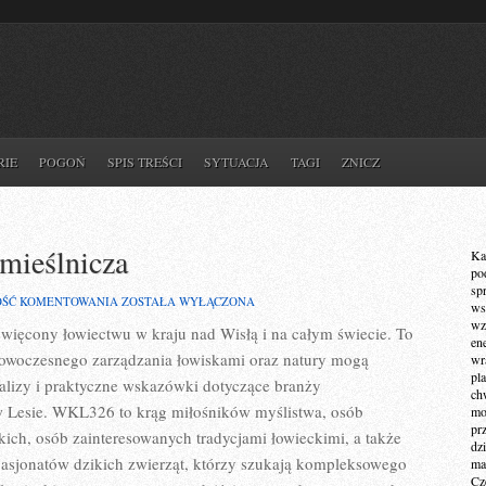
RIE
POGOŃ
SPIS TREŚCI
SYTUACJA
TAGI
ZNICZ
mieślnicza
Ka
po
sp
ŁOWIECTWO
OŚĆ KOMENTOWANIA
ZOSTAŁA WYŁĄCZONA
ws
A
wz
więcony łowiectwu w kraju nad Wisłą i na całym świecie. To
SZTUKA
en
RZEMIEŚLNICZA
nowoczesnego zarządzania łowiskami oraz natury mogą
wr
pla
alizy i praktyczne wskazówki dotyczące branży
ch
w Lesie. WKL326 to krąg miłośników myślistwa, osób
mot
pr
ich, osób zainteresowanych tradycjami łowieckimi, a także
dz
 pasjonatów dzikich zwierząt, którzy szukają kompleksowego
ma
Cz