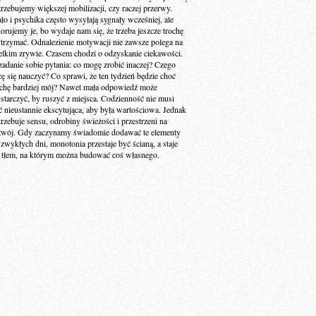
trzebujemy większej mobilizacji, czy raczej przerwy.
ało i psychika często wysyłają sygnały wcześniej, ale
norujemy je, bo wydaje nam się, że trzeba jeszcze trochę
trzymać. Odnalezienie motywacji nie zawsze polega na
elkim zrywie. Czasem chodzi o odzyskanie ciekawości.
zadanie sobie pytania: co mogę zrobić inaczej? Czego
cę się nauczyć? Co sprawi, że ten tydzień będzie choć
ochę bardziej mój? Nawet mała odpowiedź może
starczyć, by ruszyć z miejsca. Codzienność nie musi
ć nieustannie ekscytująca, aby była wartościowa. Jednak
trzebuje sensu, odrobiny świeżości i przestrzeni na
zwój. Gdy zaczynamy świadomie dodawać te elementy
 zwykłych dni, monotonia przestaje być ścianą, a staje
ę tłem, na którym można budować coś własnego.