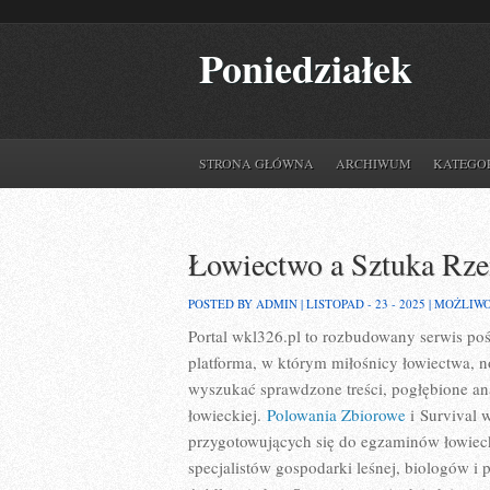
Poniedziałek
STRONA GŁÓWNA
ARCHIWUM
KATEGO
Łowiectwo a Sztuka Rze
POSTED BY ADMIN | LISTOPAD - 23 - 2025 |
MOŻLIW
Portal wkl326.pl to rozbudowany serwis poś
platforma, w którym miłośnicy łowiectwa, 
wyszukać sprawdzone treści, pogłębione an
łowieckiej.
Polowania Zbiorowe
i Survival 
przygotowujących się do egzaminów łowieck
specjalistów gospodarki leśnej, biologów i