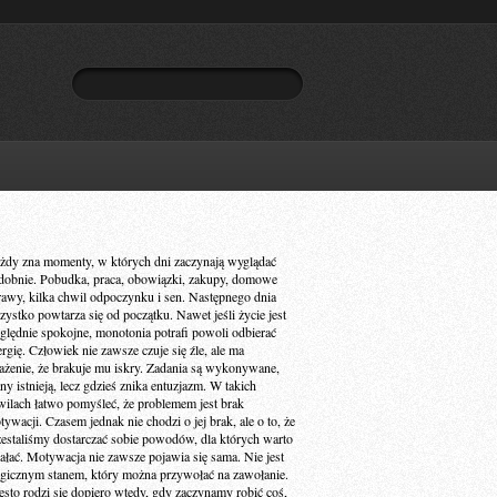
żdy zna momenty, w których dni zaczynają wyglądać
dobnie. Pobudka, praca, obowiązki, zakupy, domowe
rawy, kilka chwil odpoczynku i sen. Następnego dnia
zystko powtarza się od początku. Nawet jeśli życie jest
ględnie spokojne, monotonia potrafi powoli odbierać
ergię. Człowiek nie zawsze czuje się źle, ale ma
ażenie, że brakuje mu iskry. Zadania są wykonywane,
ny istnieją, lecz gdzieś znika entuzjazm. W takich
wilach łatwo pomyśleć, że problemem jest brak
ywacji. Czasem jednak nie chodzi o jej brak, ale o to, że
zestaliśmy dostarczać sobie powodów, dla których warto
iałać. Motywacja nie zawsze pojawia się sama. Nie jest
gicznym stanem, który można przywołać na zawołanie.
ęsto rodzi się dopiero wtedy, gdy zaczynamy robić coś,