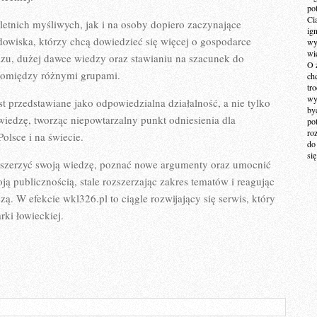
po
Ci
letnich myśliwych, jak i na osoby dopiero zaczynające
ig
dowiska, którzy chcą dowiedzieć się więcej o gospodarce
wy
wi
azu, dużej dawce wiedzy oraz stawianiu na szacunek do
O 
pomiędzy różnymi grupami.
ch
tr
wy
 przedstawiane jako odpowiedzialna działalność, a nie tylko
by
 wiedzę, tworząc niepowtarzalny punkt odniesienia dla
po
ro
olsce i na świecie.
do
si
oszerzyć swoją wiedzę, poznać nowe argumenty oraz umocnić
oją publicznością, stale rozszerzając zakres tematów i reagując
zą. W efekcie wkl326.pl to ciągle rozwijający się serwis, który
rki łowieckiej.