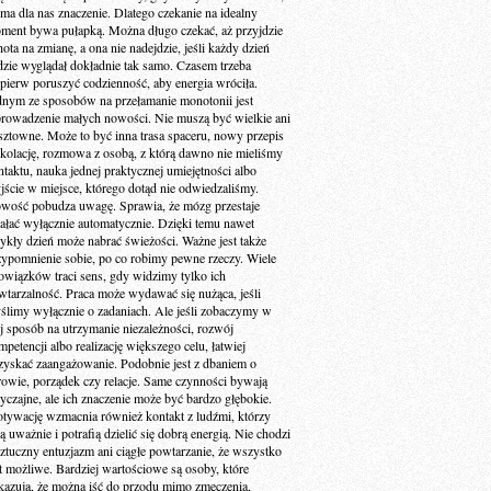
 ma dla nas znaczenie. Dlatego czekanie na idealny
ment bywa pułapką. Można długo czekać, aż przyjdzie
ota na zmianę, a ona nie nadejdzie, jeśli każdy dzień
dzie wyglądał dokładnie tak samo. Czasem trzeba
jpierw poruszyć codzienność, aby energia wróciła.
dnym ze sposobów na przełamanie monotonii jest
rowadzenie małych nowości. Nie muszą być wielkie ani
sztowne. Może to być inna trasa spaceru, nowy przepis
 kolację, rozmowa z osobą, z którą dawno nie mieliśmy
ntaktu, nauka jednej praktycznej umiejętności albo
jście w miejsce, którego dotąd nie odwiedzaliśmy.
wość pobudza uwagę. Sprawia, że mózg przestaje
iałać wyłącznie automatycznie. Dzięki temu nawet
ykły dzień może nabrać świeżości. Ważne jest także
zypomnienie sobie, po co robimy pewne rzeczy. Wiele
owiązków traci sens, gdy widzimy tylko ich
wtarzalność. Praca może wydawać się nużąca, jeśli
ślimy wyłącznie o zadaniach. Ale jeśli zobaczymy w
ej sposób na utrzymanie niezależności, rozwój
petencji albo realizację większego celu, łatwiej
zyskać zaangażowanie. Podobnie jest z dbaniem o
rowie, porządek czy relacje. Same czynności bywają
yczajne, ale ich znaczenie może być bardzo głębokie.
tywację wzmacnia również kontakt z ludźmi, którzy
ą uważnie i potrafią dzielić się dobrą energią. Nie chodzi
sztuczny entuzjazm ani ciągłe powtarzanie, że wszystko
st możliwe. Bardziej wartościowe są osoby, które
kazują, że można iść do przodu mimo zmęczenia,