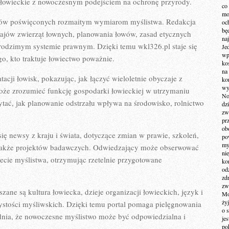
wo łowieckie z nowoczesnym podejściem na ochronę przyrody.
co
mo
stów poświęconych rozmaitym wymiarom myślistwa. Redakcja
och
bę
ajów zwierząt łownych, planowania łowów, zasad etycznych
na
rodzimym systemie prawnym. Dzięki temu wkl326.pl staje się
Je
wp
 kto traktuje łowiectwo poważnie.
ko
na
atacji łowisk, pokazując, jak łączyć wieloletnie obyczaje z
ko
wy
oże zrozumieć funkcję gospodarki łowieckiej w utrzymaniu
No
tać, jak planowanie odstrzału wpływa na środowisko, rolnictwo
dz
zw
pr
ob
ię newsy z kraju i świata, dotyczące zmian w prawie, szkoleń,
po
my
także projektów badawczych. Odwiedzający może obserwować
ni
ecie myślistwa, otrzymując rzetelnie przygotowane
kom
od
zd
zw
ne są kultura łowiecka, dzieje organizacji łowieckich, język i
Mo
żyj
ystości myśliwskich. Dzięki temu portal pomaga pielęgnowania
o 
adnia, że nowoczesne myślistwo może być odpowiedzialna i
je
po