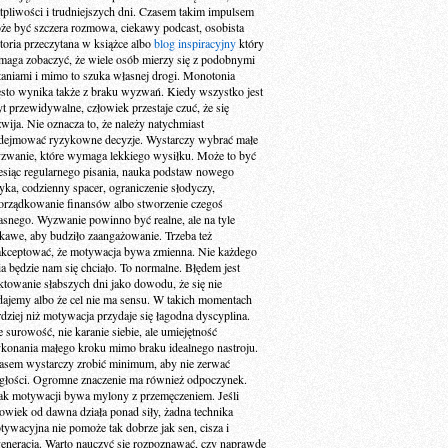
tpliwości i trudniejszych dni. Czasem takim impulsem
że być szczera rozmowa, ciekawy podcast, osobista
storia przeczytana w książce albo
blog inspiracyjny
który
maga zobaczyć, że wiele osób mierzy się z podobnymi
taniami i mimo to szuka własnej drogi. Monotonia
ęsto wynika także z braku wyzwań. Kiedy wszystko jest
yt przewidywalne, człowiek przestaje czuć, że się
zwija. Nie oznacza to, że należy natychmiast
dejmować ryzykowne decyzje. Wystarczy wybrać małe
zwanie, które wymaga lekkiego wysiłku. Może to być
esiąc regularnego pisania, nauka podstaw nowego
zyka, codzienny spacer, ograniczenie słodyczy,
orządkowanie finansów albo stworzenie czegoś
asnego. Wyzwanie powinno być realne, ale na tyle
ekawe, aby budziło zaangażowanie. Trzeba też
akceptować, że motywacja bywa zmienna. Nie każdego
ia będzie nam się chciało. To normalne. Błędem jest
aktowanie słabszych dni jako dowodu, że się nie
dajemy albo że cel nie ma sensu. W takich momentach
rdziej niż motywacja przydaje się łagodna dyscyplina.
e surowość, nie karanie siebie, ale umiejętność
konania małego kroku mimo braku idealnego nastroju.
asem wystarczy zrobić minimum, aby nie zerwać
ągłości. Ogromne znaczenie ma również odpoczynek.
ak motywacji bywa mylony z przemęczeniem. Jeśli
łowiek od dawna działa ponad siły, żadna technika
tywacyjna nie pomoże tak dobrze jak sen, cisza i
generacja. Warto nauczyć się rozpoznawać, czy naprawdę