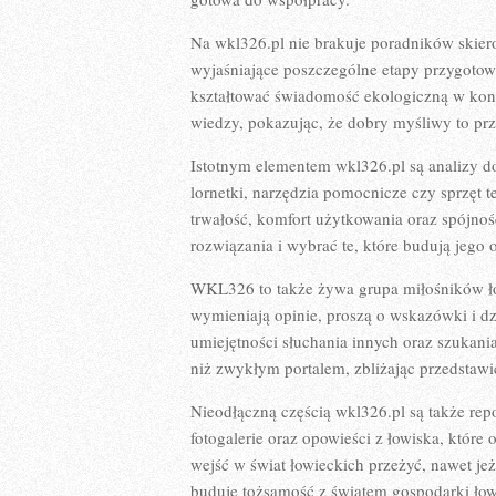
Na wkl326.pl nie brakuje poradników skier
wyjaśniające poszczególne etapy przygotowa
kształtować świadomość ekologiczną w konta
wiedzy, pokazując, że dobry myśliwy to prz
Istotnym elementem wkl326.pl są analizy d
lornetki, narzędzia pomocnicze czy sprzęt 
trwałość, komfort użytkowania oraz spójnoś
rozwiązania i wybrać te, które budują jego o
WKL326 to także żywa grupa miłośników ło
wymieniają opinie, proszą o wskazówki i dz
umiejętności słuchania innych oraz szukani
niż zwykłym portalem, zbliżając przedstawi
Nieodłączną częścią wkl326.pl są także re
fotogalerie oraz opowieści z łowiska, które
wejść w świat łowieckich przeżyć, nawet jeże
buduje tożsamość z światem gospodarki łow