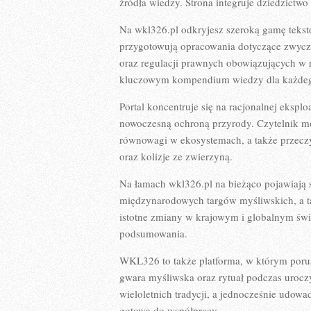
źródła wiedzy. Strona integruje dziedzict
Na wkl326.pl odkryjesz szeroką gamę tek
przygotowują opracowania dotyczące zwycz
oraz regulacji prawnych obowiązujących w 
kluczowym kompendium wiedzy dla każdego,
Portal koncentruje się na racjonalnej eksplo
nowoczesną ochroną przyrody. Czytelnik m
równowagi w ekosystemach, a także przeczy
oraz kolizje ze zwierzyną.
Na łamach wkl326.pl na bieżąco pojawiają s
międzynarodowych targów myśliwskich, a 
istotne zmiany w krajowym i globalnym świ
podsumowania.
WKL326 to także platforma, w którym porusza
gwara myśliwska oraz rytuał podczas urocz
wieloletnich tradycji, a jednocześnie udow
gotowa do współpracy.