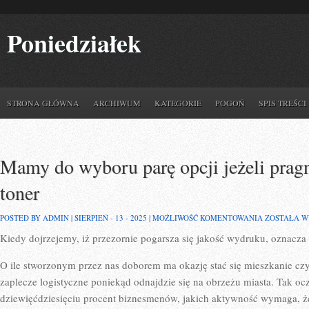
Poniedziałek
STRONA GŁÓWNA
ARCHIWUM
KATEGORIE
POGOŃ
SPIS TREŚCI
Mamy do wyboru parę opcji jeżeli pra
toner
MAMY
POSTED BY ADMIN | SIERPIEŃ - 13 - 2025 |
MOŻLIWOŚĆ KOMENTOWANIA
ZOSTAŁA 
DO
Kiedy dojrzejemy, iż przezornie pogarsza się jakość wydruku, oznacza
WYBORU
PARĘ
OPCJI
O ile stworzonym przez nas doborem ma okazję stać się mieszkanie czy 
JEŻELI
PRAGNIEMY
zaplecze logistyczne poniekąd odnajdzie się na obrzeżu miasta. Tak oc
WYMIENIĆ
dziewięćdziesięciu procent biznesmenów, jakich aktywność wymaga, ż
TONER