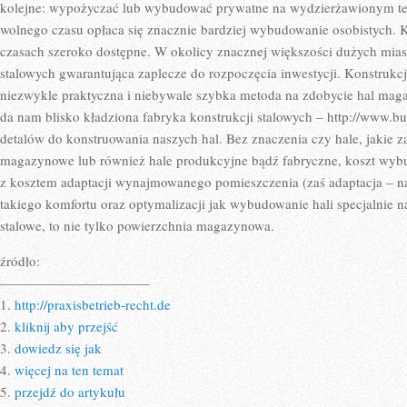
kolejne: wypożyczać lub wybudować prywatne na wydzierżawionym ter
wolnego czasu opłaca się znacznie bardziej wybudowanie osobistych. K
czasach szeroko dostępne. W okolicy znacznej większości dużych miast
stalowych gwarantująca zaplecze do rozpoczęcia inwestycji. Konstrukcj
niezwykle praktyczna i niebywale szybka metoda na zdobycie hal maga
da nam blisko kładziona fabryka konstrukcji stalowych – http://www.bud
detalów do konstruowania naszych hal. Bez znaczenia czy hale, jakie
magazynowe lub również hale produkcyjne bądź fabryczne, koszt wyb
z kosztem adaptacji wynajmowanego pomieszczenia (zaś adaptacja – n
takiego komfortu oraz optymalizacji jak wybudowanie hali specjalnie na
stalowe, to nie tylko powierzchnia magazynowa.
źródło:
———————————
1.
http://praxisbetrieb-recht.de
2.
kliknij aby przejść
3.
dowiedz się jak
4.
więcej na ten temat
5.
przejdź do artykułu