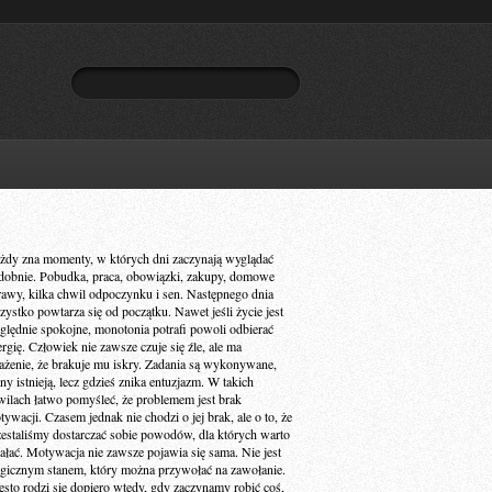
żdy zna momenty, w których dni zaczynają wyglądać
dobnie. Pobudka, praca, obowiązki, zakupy, domowe
rawy, kilka chwil odpoczynku i sen. Następnego dnia
zystko powtarza się od początku. Nawet jeśli życie jest
ględnie spokojne, monotonia potrafi powoli odbierać
ergię. Człowiek nie zawsze czuje się źle, ale ma
ażenie, że brakuje mu iskry. Zadania są wykonywane,
ny istnieją, lecz gdzieś znika entuzjazm. W takich
wilach łatwo pomyśleć, że problemem jest brak
ywacji. Czasem jednak nie chodzi o jej brak, ale o to, że
zestaliśmy dostarczać sobie powodów, dla których warto
iałać. Motywacja nie zawsze pojawia się sama. Nie jest
gicznym stanem, który można przywołać na zawołanie.
ęsto rodzi się dopiero wtedy, gdy zaczynamy robić coś,