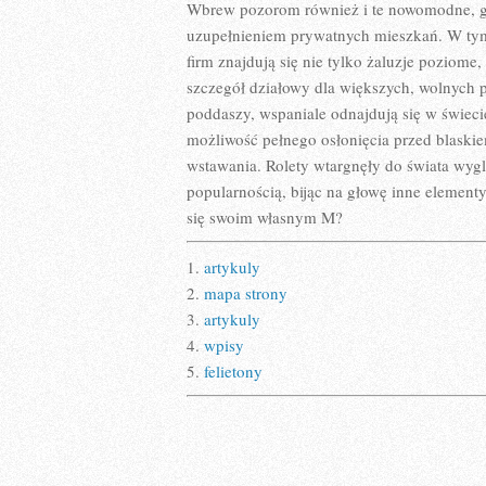
Wbrew pozorom również i te nowomodne, gu
uzupełnieniem prywatnych mieszkań. W tym 
firm znajdują się nie tylko żaluzje poziome
szczegół działowy dla większych, wolnych p
poddaszy, wspaniale odnajdują się w świecie
możliwość pełnego osłonięcia przed blaskie
wstawania. Rolety wtargnęły do świata wyglą
popularnością, bijąc na głowę inne elemen
się swoim własnym M?
1.
artykuly
2.
mapa strony
3.
artykuly
4.
wpisy
5.
felietony