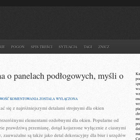
RIE
POGOŃ
SPIS TREŚCI
SYTUACJA
TAGI
ZNICZ
a o panelach podłogowych, myśli o
Ka
po
sp
ws
wz
MNÓSTWO
en
IWOŚĆ KOMENTOWANIA
ZOSTAŁA WYŁĄCZONA
OSÓB
wr
ć się z najróżniejszymi detalami strojnymi dla okien
GDY
pla
SŁUCHA
ch
O
mot
przeróżnymi elementami ozdobnymi dla okien. Popularne od
PANELACH
pr
PODŁOGOWYCH,
dzie prawdziwą przemianę, dotąd kojarzone wyłącznie z ciasnymi
dz
MYŚLI
ma
, zauważalne są także jako detal dekoracyjny dla biur i urzędów
O
Cz