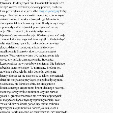
tpliwości i trudniejszych dni. Czasem takim impulsem
że być szczera rozmowa, ciekawy podcast, osobista
storia przeczytana w książce albo
blog inspiracyjny
który
maga zobaczyć, że wiele osób mierzy się z podobnymi
taniami i mimo to szuka własnej drogi. Monotonia
ęsto wynika także z braku wyzwań. Kiedy wszystko jest
yt przewidywalne, człowiek przestaje czuć, że się
zwija. Nie oznacza to, że należy natychmiast
dejmować ryzykowne decyzje. Wystarczy wybrać małe
zwanie, które wymaga lekkiego wysiłku. Może to być
esiąc regularnego pisania, nauka podstaw nowego
zyka, codzienny spacer, ograniczenie słodyczy,
orządkowanie finansów albo stworzenie czegoś
asnego. Wyzwanie powinno być realne, ale na tyle
ekawe, aby budziło zaangażowanie. Trzeba też
akceptować, że motywacja bywa zmienna. Nie każdego
ia będzie nam się chciało. To normalne. Błędem jest
aktowanie słabszych dni jako dowodu, że się nie
dajemy albo że cel nie ma sensu. W takich momentach
rdziej niż motywacja przydaje się łagodna dyscyplina.
e surowość, nie karanie siebie, ale umiejętność
konania małego kroku mimo braku idealnego nastroju.
asem wystarczy zrobić minimum, aby nie zerwać
ągłości. Ogromne znaczenie ma również odpoczynek.
ak motywacji bywa mylony z przemęczeniem. Jeśli
łowiek od dawna działa ponad siły, żadna technika
tywacyjna nie pomoże tak dobrze jak sen, cisza i
generacja. Warto nauczyć się rozpoznawać, czy naprawdę