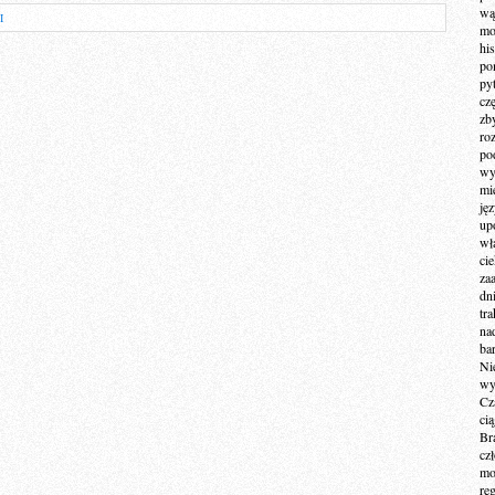
wą
I
mo
hi
po
py
cz
zb
ro
po
wy
mi
ję
up
wł
ci
za
dn
tr
na
ba
Ni
wy
Cz
ci
Br
cz
mo
re