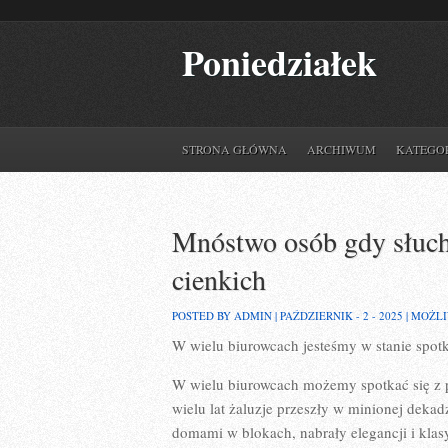
Poniedziałek
STRONA GŁÓWNA
ARCHIWUM
KATEGO
Mnóstwo osób gdy słuch
cienkich
POSTED BY ADMIN | PAŹDZIERNIK - 2 - 2025 |
MOŻL
W wielu biurowcach jesteśmy w stanie spotka
W wielu biurowcach możemy spotkać się z 
wielu lat żaluzje przeszły w minionej deka
domami w blokach, nabrały elegancji i klasy