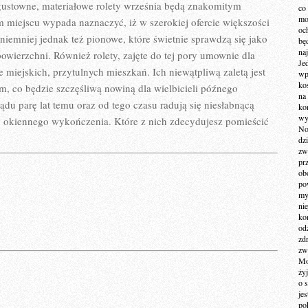
CIENKICH
stowne, materiałowe rolety września będą znakomitym
co
mo
miejscu wypada naznaczyć, iż w szerokiej ofercie większości
och
, niemniej jednak też pionowe, które świetnie sprawdzą się jako
bę
na
owierzchni. Również rolety, zajęte do tej pory umownie dla
Je
 miejskich, przytulnych mieszkań. Ich niewątpliwą zaletą jest
wp
ko
m, co będzie szczęśliwą nowiną dla wielbicieli późnego
na
du parę lat temu oraz od tego czasu radują się niesłabnącą
ko
wy
ty okiennego wykończenia. Które z nich zdecydujesz pomieścić
No
dz
zw
pr
ob
po
my
ni
kom
od
zd
zw
Mo
żyj
o 
je
po