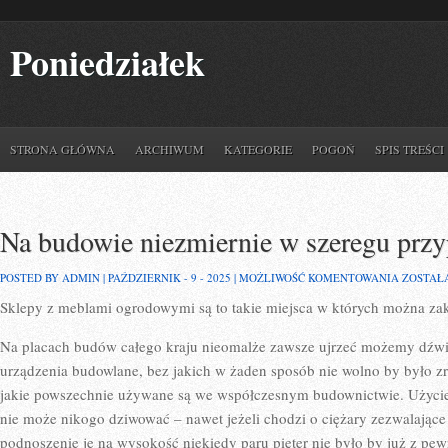
Poniedziałek
STRONA GŁÓWNA
ARCHIWUM
KATEGORIE
POGOŃ
SPIS TREŚCI
Na budowie niezmiernie w szeregu prz
NA
POSTED BY ADMIN | PAŹDZIERNIK - 9 - 2025 |
MOŻLIWOŚĆ KOMENTOWANIA
ZOSTAŁ
BUDOWI
Sklepy z meblami ogrodowymi są to takie miejsca w których można za
NIEZMIE
W
SZEREG
Na placach budów całego kraju nieomalże zawsze ujrzeć możemy dźwig
PRZYPA
urządzenia budowlane, bez jakich w żaden sposób nie wolno by było z
jakie powszechnie używane są we współczesnym budownictwie. Użycie 
nie może nikogo dziwować – nawet jeżeli chodzi o ciężary zezwalające 
podnoszenie je na wysokość niekiedy paru pięter nie było by już z pe