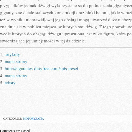
przypadków jednak dźwigi wykorzystane są do podnoszenia gigantyczn
gigantyczne detale stalowych konstrukcji oraz bloki betonu, jakie w raz
też w wyniku nieprawidłowej jego obsługi mogą utworzyć duże niebezp
znajdują się w pobliżu miejsca, w których stoi dźwig. Z tego powodu o
wedle których do obsługi dźwigu uprawniona jest tylko figura, która 
stwierdzające jej umiejętności w tej dziedzinie.
1.
artykuly
2.
mapa strony
3.
http://cigarettes-dutyfree.com/spis-tresci
4.
mapa strony
5.
teksty
CATEGORIES:
MOTORYZACJA
Comments are closed.