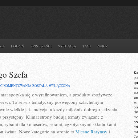
RIE
POGOŃ
SPIS TREŚCI
SYTUACJA
TAGI
ZNICZ
go Szefa
Ka
po
sp
NA
ŚĆ KOMENTOWANIA
ZOSTAŁA WYŁĄCZONA
ws
TALERZU
wz
romat spotyka się z wyrafinowaniem, a produkty spożywcze
GWIAZDKOWEGO
en
SZEFA
wieści. To serwis tematyczny poświęcony szlachetnym
wr
pla
wnie wielkie jak tradycja, a każdy miłośnik dobrego jedzenia
ch
 przystępny. Klimat strony budują tematy związane z
mot
pr
m, rybami dla koneserów, serami, egzotycznymi składnikami
dz
on świata. Nowe kategorie na stronie to
Mięsne Rarytasy
i
ma
Cz