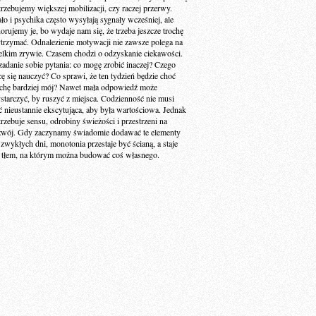
trzebujemy większej mobilizacji, czy raczej przerwy.
ało i psychika często wysyłają sygnały wcześniej, ale
norujemy je, bo wydaje nam się, że trzeba jeszcze trochę
trzymać. Odnalezienie motywacji nie zawsze polega na
elkim zrywie. Czasem chodzi o odzyskanie ciekawości.
zadanie sobie pytania: co mogę zrobić inaczej? Czego
cę się nauczyć? Co sprawi, że ten tydzień będzie choć
ochę bardziej mój? Nawet mała odpowiedź może
starczyć, by ruszyć z miejsca. Codzienność nie musi
ć nieustannie ekscytująca, aby była wartościowa. Jednak
trzebuje sensu, odrobiny świeżości i przestrzeni na
zwój. Gdy zaczynamy świadomie dodawać te elementy
 zwykłych dni, monotonia przestaje być ścianą, a staje
ę tłem, na którym można budować coś własnego.