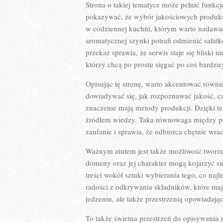
Strona o takiej tematyce może pełnić funkcj
pokazywać, że wybór jakościowych produktó
w codziennej kuchni, którym warto nadawać
aromatycznej szynki potrafi odmienić sałat
przekaz sprawia, że serwis staje się bliski
którzy chcą po prostu sięgać po coś bardzi
Opisując tę stronę, warto akcentować równi
dowiadywać się, jak rozpoznawać jakość, cz
znaczenie mają metody produkcji. Dzięki temu
źródłem wiedzy. Taka równowaga między pr
zaufanie i sprawia, że odbiorca chętnie wrac
Ważnym atutem jest także możliwość tworz
domeny oraz jej charakter mogą kojarzyć si
treści wokół sztuki wybierania tego, co na
radości z odkrywania składników, które mają
jedzeniu, ale także przestrzenią opowiadając
To także świetna przestrzeń do opisywania 