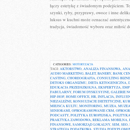
łączy estetykę z świadomym podejściem. To p
szynki, ryby, przyprawy, owoce i inne delik
luksus w kuchni może oznaczać autentyczno
tradycja, świadomość wyboru oraz miłość 
CATEGORIES:
MOTORYZACJA
TAGI:
AKTORSTWO
,
ANALIZA FINANSOWA
,
ANA
AUDIO MARKETING
,
BALET
,
BANERY
,
BANK CE
CASTING
,
CHOREOGRAFIA
,
CONSULTING BIZN
DETOKS ORGANIZMU
,
DIETA KETOGENICZNA
,
EDUKACJA PRZEDSZKOLNA
,
EKSPERTYZA
,
EMP
FABULARNY
,
FORUM DYSKUSYJNE
,
GALERIE 
HIP-HOP
,
HOME OFFICE
,
HR
,
INFLACJA
,
INFLUE
NIEZALEŻNE
,
KONSULTACJE DIETETYCZNE
,
KUR
MIEJSCA KULTU
,
MONITORING
,
MUZEA
,
MUZEA
SENIORAMI
,
OPROGRAMOWANIE CRM
,
OPROGR
PODCASTY
,
POLITYKA EUROPEJSKA
,
POLITYK
PRAKTYKA ZAWODOWA
,
REKLAMA MOBILNA
,
FINANSOWE
,
SAMORZĄD LOKALNY
,
SEM
,
SEO
,
STRATEGIA PODATKOWA
,
STUDIA PODYPLOMO