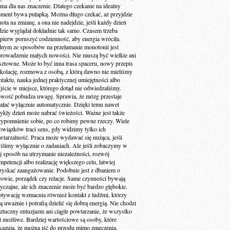
 ma dla nas znaczenie. Dlatego czekanie na idealny
ment bywa pułapką. Można długo czekać, aż przyjdzie
ota na zmianę, a ona nie nadejdzie, jeśli każdy dzień
dzie wyglądał dokładnie tak samo. Czasem trzeba
jpierw poruszyć codzienność, aby energia wróciła.
dnym ze sposobów na przełamanie monotonii jest
rowadzenie małych nowości. Nie muszą być wielkie ani
sztowne. Może to być inna trasa spaceru, nowy przepis
 kolację, rozmowa z osobą, z którą dawno nie mieliśmy
ntaktu, nauka jednej praktycznej umiejętności albo
jście w miejsce, którego dotąd nie odwiedzaliśmy.
wość pobudza uwagę. Sprawia, że mózg przestaje
iałać wyłącznie automatycznie. Dzięki temu nawet
ykły dzień może nabrać świeżości. Ważne jest także
zypomnienie sobie, po co robimy pewne rzeczy. Wiele
owiązków traci sens, gdy widzimy tylko ich
wtarzalność. Praca może wydawać się nużąca, jeśli
ślimy wyłącznie o zadaniach. Ale jeśli zobaczymy w
ej sposób na utrzymanie niezależności, rozwój
petencji albo realizację większego celu, łatwiej
zyskać zaangażowanie. Podobnie jest z dbaniem o
rowie, porządek czy relacje. Same czynności bywają
yczajne, ale ich znaczenie może być bardzo głębokie.
tywację wzmacnia również kontakt z ludźmi, którzy
ą uważnie i potrafią dzielić się dobrą energią. Nie chodzi
sztuczny entuzjazm ani ciągłe powtarzanie, że wszystko
st możliwe. Bardziej wartościowe są osoby, które
kazują, że można iść do przodu mimo zmęczenia,