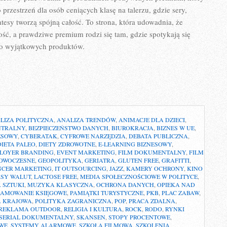
rzestrzeń dla osób ceniących klasę na talerzu, gdzie sery,
atesy tworzą spójną całość. To strona, która udowadnia, że
ść, a prawdziwe premium rodzi się tam, gdzie spotykają się
do wyjątkowych produktów.
LIZA POLITYCZNA
,
ANALIZA TRENDÓW
,
ANIMACJE DLA DZIECI
,
NTRALNY
,
BEZPIECZEŃSTWO DANYCH
,
BIUROKRACJA
,
BIZNES W UE
,
ESOWY
,
CYBERATAK
,
CYFROWE NARZĘDZIA
,
DEBATA PUBLICZNA
,
DIETA PALEO
,
DIETY ZDROWOTNE
,
E-LEARNING BIZNESOWY
,
LOYER BRANDING
,
EVENT MARKETING
,
FILM DOKUMENTALNY
,
FILM
NOWOCZESNE
,
GEOPOLITYKA
,
GERIATRA
,
GLUTEN FREE
,
GRAFITTI
,
NCER MARKETING
,
IT OUTSOURCING
,
JAZZ
,
KAMERY OCHRONY
,
KINO
SY WALUT
,
LACTOSE FREE
,
MEDIA SPOŁECZNOŚCIOWE W POLITYCE
,
 SZTUKI
,
MUZYKA KLASYCZNA
,
OCHRONA DANYCH
,
OPIEKA NAD
AMOWANIE KSIĘGOWE
,
PAMIĄTKI TURYSTYCZNE
,
PKB
,
PLAC ZABAW
,
A KRAJOWA
,
POLITYKA ZAGRANICZNA
,
POP
,
PRACA ZDALNA
,
REKLAMA OUTDOOR
,
RELIGIA I KULTURA
,
ROCK
,
RODO
,
RYNKI
SERIAL DOKUMENTALNY
,
SKANSEN
,
STOPY PROCENTOWE
,
WE
,
SYSTEMY ALARMOWE
,
SZKOŁA FILMOWA
,
SZKOLENIA