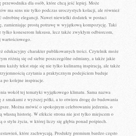
ę przewodnika dla osób, które chcą jeść lepiej. Może
w ma sens nie tylko podczas uroczystych kolacji, ale również
 odrobinę elegancji. Nawet niewielki dodatek w postaci
kę, zamieniając prostą potrawę w wyjątkową kompozycję. Taki
 nie tylko koneserom luksusu, lecz także zwykłym odbiorcom,
ej wartościowego.
eż edukacyjny charakter publikowanych treści. Czytelnik może
ym różnią się od siebie poszczególne odmiany, a także jakie
 każdy tekst staje się nie tylko kulinarną inspiracją, ale także
zyjemnością czytania a praktycznym podejściem buduje
a po kolejne inspiracje.
enia wokół tej tematyki wyjątkowego klimatu. Sama nazwa
ę z smakami z wyższej półki, a to otwiera drogę do budowania
jlepsze. Można mówić o spokojnym celebrowaniu jedzenia, o
 własną historię. W efekcie strona nie jest tylko miejscem o
ą o stylu życia, w której liczy się głębia ponad pośpiech.
zestawień, które zachwycają. Produkty premium bardzo często