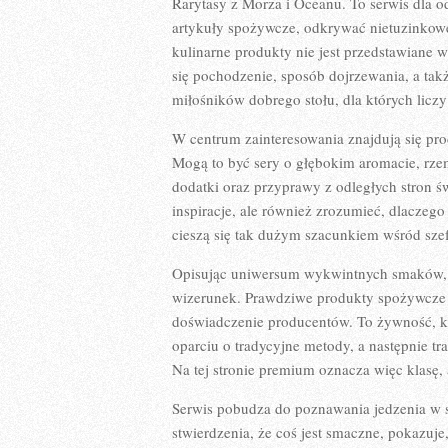
Rarytasy z Morza i Oceanu. To serwis dla 
artykuły spożywcze, odkrywać nietuzinkowe 
kulinarne produkty nie jest przedstawiane w
się pochodzenie, sposób dojrzewania, a tak
miłośników dobrego stołu, dla których liczy s
W centrum zainteresowania znajdują się prod
Mogą to być sery o głębokim aromacie, rzem
dodatki oraz przyprawy z odległych stron ś
inspiracje, ale również zrozumieć, dlaczeg
cieszą się tak dużym szacunkiem wśród sze
Opisując uniwersum wykwintnych smaków, wa
wizerunek. Prawdziwe produkty spożywcze 
doświadczenie producentów. To żywność, k
oparciu o tradycyjne metody, a następnie tr
Na tej stronie premium oznacza więc klasę
Serwis pobudza do poznawania jedzenia w s
stwierdzenia, że coś jest smaczne, pokazuj