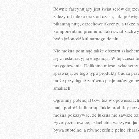
Równie fascynujący jest świat serów dojrze
zależy od mleka oraz od czasu, jaki pośw
pikantną nutę, orzechowe akcenty, a także 
komponentami premium. Taki świat zachwyc
być złożoność kulinarnego detalu.
Nie można pominąć także obszaru szlachetn
się z restauracyjną elegancją. W tej części 
przygotowania. Delikatne mięso, szlachetn
sprawiają, że tego typu produkty budzą pra
może przyciągać zarówno pasjonatów gotowan
smakach.
Ogromny potencjał tkwi też w opowieściach
małą podróż kulinarną. Takie produkty poz
można pokazywać, że luksus nie zawsze ozn
Egzotyczne owoce, szlachetne warzywa, jad
bywa subtelne, a równocześnie pełne charak