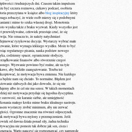
tpliwości i trudniejszych dni. Czasem takim impulsem
że być szczera rozmowa, ciekawy podcast, osobista
storia przeczytana w książce albo
blog inspiracyjny
który
maga zobaczyć, że wiele osób mierzy się z podobnymi
taniami i mimo to szuka własnej drogi. Monotonia
ęsto wynika także z braku wyzwań. Kiedy wszystko jest
yt przewidywalne, człowiek przestaje czuć, że się
zwija. Nie oznacza to, że należy natychmiast
dejmować ryzykowne decyzje. Wystarczy wybrać małe
zwanie, które wymaga lekkiego wysiłku. Może to być
esiąc regularnego pisania, nauka podstaw nowego
zyka, codzienny spacer, ograniczenie słodyczy,
orządkowanie finansów albo stworzenie czegoś
asnego. Wyzwanie powinno być realne, ale na tyle
ekawe, aby budziło zaangażowanie. Trzeba też
akceptować, że motywacja bywa zmienna. Nie każdego
ia będzie nam się chciało. To normalne. Błędem jest
aktowanie słabszych dni jako dowodu, że się nie
dajemy albo że cel nie ma sensu. W takich momentach
rdziej niż motywacja przydaje się łagodna dyscyplina.
e surowość, nie karanie siebie, ale umiejętność
konania małego kroku mimo braku idealnego nastroju.
asem wystarczy zrobić minimum, aby nie zerwać
ągłości. Ogromne znaczenie ma również odpoczynek.
ak motywacji bywa mylony z przemęczeniem. Jeśli
łowiek od dawna działa ponad siły, żadna technika
tywacyjna nie pomoże tak dobrze jak sen, cisza i
generacja. Warto nauczyć się rozpoznawać, czy naprawdę