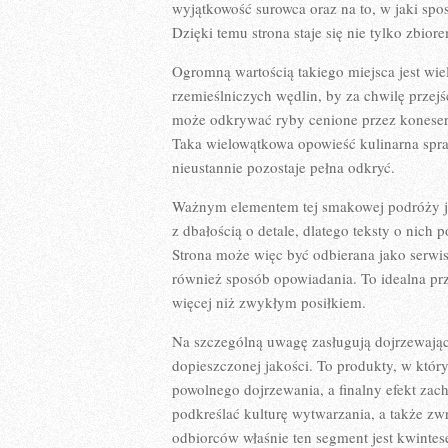
wyjątkowość surowca oraz na to, w jaki spo
Dzięki temu strona staje się nie tylko zbio
Ogromną wartością takiego miejsca jest wi
rzemieślniczych wędlin, by za chwilę prze
może odkrywać ryby cenione przez koneseró
Taka wielowątkowa opowieść kulinarna spraw
nieustannie pozostaje pełna odkryć.
Ważnym elementem tej smakowej podróży je
z dbałością o detale, dlatego teksty o ni
Strona może więc być odbierana jako serwis 
również sposób opowiadania. To idealna prze
więcej niż zwykłym posiłkiem.
Na szczególną uwagę zasługują dojrzewając
dopieszczonej jakości. To produkty, w który
powolnego dojrzewania, a finalny efekt zac
podkreślać kulturę wytwarzania, a także z
odbiorców właśnie ten segment jest kwinte