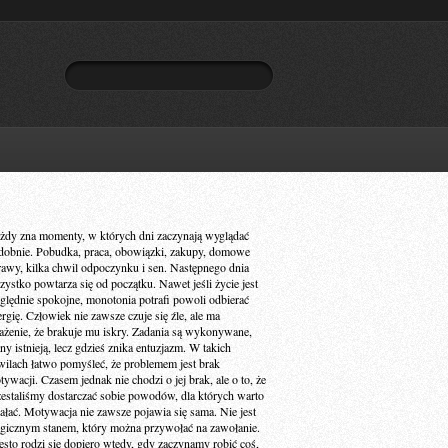
żdy zna momenty, w których dni zaczynają wyglądać
dobnie. Pobudka, praca, obowiązki, zakupy, domowe
rawy, kilka chwil odpoczynku i sen. Następnego dnia
zystko powtarza się od początku. Nawet jeśli życie jest
ględnie spokojne, monotonia potrafi powoli odbierać
ergię. Człowiek nie zawsze czuje się źle, ale ma
ażenie, że brakuje mu iskry. Zadania są wykonywane,
ny istnieją, lecz gdzieś znika entuzjazm. W takich
wilach łatwo pomyśleć, że problemem jest brak
ywacji. Czasem jednak nie chodzi o jej brak, ale o to, że
zestaliśmy dostarczać sobie powodów, dla których warto
iałać. Motywacja nie zawsze pojawia się sama. Nie jest
gicznym stanem, który można przywołać na zawołanie.
ęsto rodzi się dopiero wtedy, gdy zaczynamy robić coś,