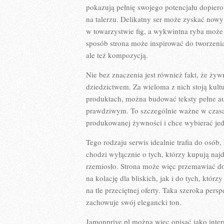
pokazują pełnię swojego potencjału dopier
na talerzu. Delikatny ser może zyskać now
w towarzystwie fig, a wykwintna ryba może
sposób strona może inspirować do tworzenia
ale też kompozycją.
Nie bez znaczenia jest również fakt, że ży
dziedzictwem. Za wieloma z nich stoją kultu
produktach, można budować teksty pełne aut
prawdziwym. To szczególnie ważne w czasa
produkowanej żywności i chce wybierać jedz
Tego rodzaju serwis idealnie trafia do osób
chodzi wyłącznie o tych, którzy kupują naj
rzemiosło. Strona może więc przemawiać do 
na kolację dla bliskich, jak i do tych, któ
na tle przeciętnej oferty. Taka szeroka pers
zachowuje swój elegancki ton.
Jamonprive.pl można więc opisać jako int