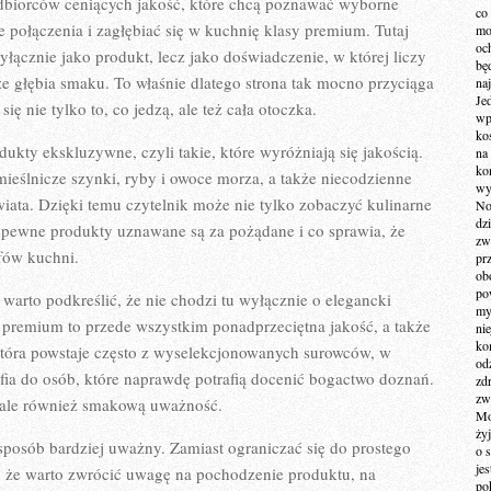
odbiorców ceniących jakość, które chcą poznawać wyborne
co
połączenia i zagłębiać się w kuchnię klasy premium. Tutaj
mo
och
yłącznie jako produkt, lecz jako doświadczenie, w której liczy
bę
że głębia smaku. To właśnie dlatego strona tak mocno przyciąga
na
Je
ię nie tylko to, co jedzą, ale też cała otoczka.
wp
ko
ukty ekskluzywne, czyli takie, które wyróżniają się jakością.
na
ko
ieślnicze szynki, ryby i owoce morza, a także niecodzienne
wy
wiata. Dzięki temu czytelnik może nie tylko zobaczyć kulinarne
No
dz
o pewne produkty uznawane są za pożądane i co sprawia, że
zw
fów kuchni.
pr
ob
po
rto podkreślić, że nie chodzi tu wyłącznie o elegancki
my
premium to przede wszystkim ponadprzeciętna jakość, a także
ni
kom
tóra powstaje często z wyselekcjonowanych surowców, w
od
afia do osób, które naprawdę potrafią docenić bogactwo doznań.
zd
zw
, ale również smakową uważność.
Mo
żyj
posób bardziej uważny. Zamiast ograniczać się do prostego
o 
je
e, że warto zwrócić uwagę na pochodzenie produktu, na
po