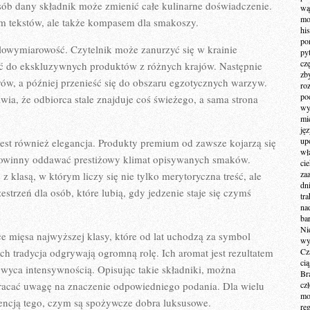
sób dany składnik może zmienić całe kulinarne doświadczenie.
wą
mo
rem tekstów, ale także kompasem dla smakoszy.
hi
po
elowymiarowość. Czytelnik może zanurzyć się w krainie
py
cz
jść do ekskluzywnych produktów z różnych krajów. Następnie
zb
w, a później przenieść się do obszaru egzotycznych warzyw.
ro
po
ia, że odbiorca stale znajduje coś świeżego, a sama strona
wy
mi
ję
up
st również elegancja. Produkty premium od zawsze kojarzą się
wł
ch powinny oddawać prestiżowy klimat opisywanych smaków.
ci
za
z klasą, w którym liczy się nie tylko merytoryczna treść, ale
dn
strzeń dla osób, które lubią, gdy jedzenie staje się czymś
tr
na
ba
Ni
e mięsa najwyższej klasy, które od lat uchodzą za symbol
wy
ch tradycja odgrywają ogromną rolę. Ich aromat jest rezultatem
Cz
ci
hwyca intensywnością. Opisując takie składniki, można
Br
wracać uwagę na znaczenie odpowiedniego podania. Dla wielu
cz
mo
sencją tego, czym są spożywcze dobra luksusowe.
re