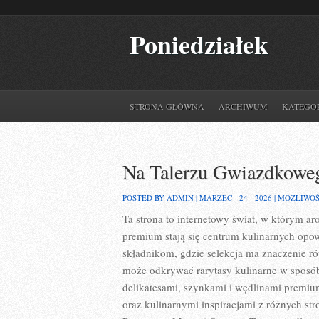
Poniedziałek
STRONA GŁÓWNA
ARCHIWUM
KATEGO
Na Talerzu Gwiazdkowe
POSTED BY ADMIN | MARZEC - 24 - 2026 |
MOŻLIWO
Ta strona to internetowy świat, w którym a
premium stają się centrum kulinarnych opo
składnikom, gdzie selekcja ma znaczenie ró
może odkrywać rarytasy kulinarne w sposób
delikatesami, szynkami i wędlinami premiu
oraz kulinarnymi inspiracjami z różnych str