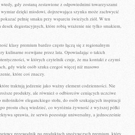
o wtedy, gdy zostaną zestawione z odpowiednimi towarzyszami
y wymiar dzięki miodowi, dojrzewająca szynka może zachwycić
 pokazać pełnię smaku przy wsparciu świeżych ziół. W ten
 desek degustacyjnych, które robią wrażenie nie tylko smakiem,
wność klasy premium bardzo często łączą się z regionalnym
ry kulinarne rozwijane przez lata. Opowiadając o takich
entyczności, w których czytelnik czuje, że ma kontakt z czymś
ch, gdy wiele osób szuka czegoś więcej niż masowo
enie, które coś znaczy.
, które traktują jedzenie jako ważny element codzienności. Nie
droższe produkty, ale również o odbiorców ceniących uczciwe
miłośników eleganckiego stołu, do osób szukających inspiracji
rzy po prostu chcą wiedzieć, co wyróżnia żywność z wyższej półki
pektywa sprawia, że serwis pozostaje uniwersalny, a jednocześnie
ernetowy przewodnik po produktach spożywczych premium, który