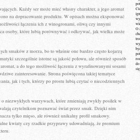
po
wających. Każdy ser może mieć własny charakter, a jego aromat
Ci
ig
ięcono na dopracowanie produktu. W opisach można eksponować
wy
możliwości łączenia ich z winogronami, oliwą czy innymi
wi
O 
a osoby, które lubią porównywać i odkrywać, jak wielka może
ch
tr
wy
by
ych smaków z morza, bo to właśnie one bardzo często kojarzą
po
tematyki szczególnie istotne są jakość połowu, ale również sposób
ro
do
y aromat, a do tego możliwość łączenia z wyrafinowanymi sosami
si
wdziwe zainteresowanie. Strona poświęcona takiej tematyce
ia, jak i tych, którzy po prostu lubią czytać o niecodziennych
 o niezwykłych warzywach, które zmieniają zwykły posiłek w
walają czytelnikom poznawać świat przez smak. Dzięki nim
acza tylko mięso, ale również unikalny profil smakowy.
alne kwiaty czy rzadkie przyprawy udowadniają, że premium
teru.