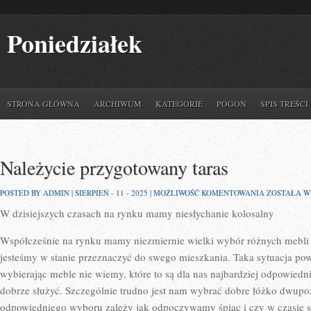
Poniedziałek
STRONA GŁÓWNA
ARCHIWUM
KATEGORIE
POGOŃ
SPIS TREŚCI
Należycie przygotowany taras
NALEŻYCIE
POSTED BY ADMIN | SIERPIEŃ - 11 - 2025 |
MOŻLIWOŚĆ KOMENTOWANIA
ZOSTAŁA 
PRZYGOTO
W dzisiejszych czasach na rynku mamy niesłychanie kolosalny
TARAS
Współcześnie na rynku mamy niezmiernie wielki wybór różnych mebli 
jesteśmy w stanie przeznaczyć do swego mieszkania. Taka sytuacja pow
wybierając meble nie wiemy, które to są dla nas najbardziej odpowiedn
dobrze służyć. Szczególnie trudno jest nam wybrać dobre łóżko dwupo
odpowiedniego wyboru zależy jak odpoczywamy śpiąc i czy w czasie sn