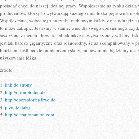
posiadać chęci do naszej idealnej pracy. Współcześnie na rynku działa 
producentów, którzy to wytwarzają każdego dnia łóżka piętrowe 2 oso
Współcześnie, wobec tego na rynku meblowym każdy z nas odnajdzie d
to może zakupić. Jesteśmy w stanie, więc dla swego codziennego użytk
stworzone z metalu, drewna, jednak także te wytworzone z wikliny, i s
jest tak bardzo gigantyczne oraz różnorodny, że aż skomplikowany – p
biurkiem. Jeśli będzie on nieprzemyślany, na pewno nie będziemy usa
użytkowania łóżka.
źródło:
———————————
1.
link do strony
2.
http://o-tonpiraten.de
3.
http://oberstdorfer-fewo.de
4.
przejdź dalej
5.
http://oeeautomation.com