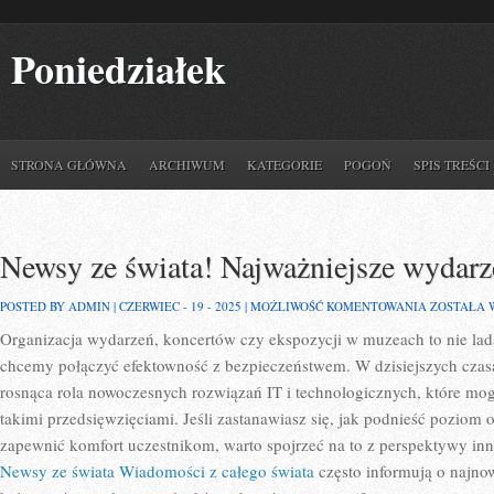
Poniedziałek
STRONA GŁÓWNA
ARCHIWUM
KATEGORIE
POGOŃ
SPIS TREŚCI
Newsy ze świata! Najważniejsze wydarze
NEWSY
POSTED BY ADMIN | CZERWIEC - 19 - 2025 |
MOŻLIWOŚĆ KOMENTOWANIA
ZOSTAŁA 
ZE
Organizacja wydarzeń, koncertów czy ekspozycji w muzeach to nie la
ŚWIATA!
NAJWAŻNI
chcemy połączyć efektowność z bezpieczeństwem. W dzisiejszych czasa
WYDARZE
Z
rosnąca rola nowoczesnych rozwiązań IT i technologicznych, które mog
OSTATNIC
takimi przedsięwzięciami. Jeśli zastanawiasz się, jak podnieść poziom 
DNI
zapewnić komfort uczestnikom, warto spojrzeć na to z perspektywy inn
Newsy ze świata Wiadomości z całego świata
często informują o najno