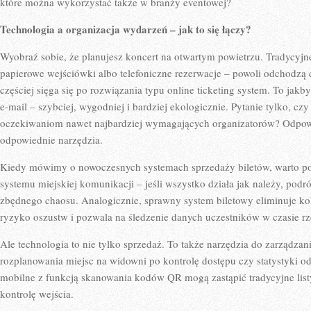
które można wykorzystać także w branży eventowej?
Technologia a organizacja wydarzeń – jak to się łączy?
Wyobraź sobie, że planujesz koncert na otwartym powietrzu. Tradycyjn
papierowe wejściówki albo telefoniczne rezerwacje – powoli odchodzą 
częściej sięga się po rozwiązania typu online ticketing system. To jakb
e-mail – szybciej, wygodniej i bardziej ekologicznie. Pytanie tylko, czy
oczekiwaniom nawet najbardziej wymagających organizatorów? Odpowi
odpowiednie narzędzia.
Kiedy mówimy o nowoczesnych systemach sprzedaży biletów, warto po
systemu miejskiej komunikacji – jeśli wszystko działa jak należy, pod
zbędnego chaosu. Analogicznie, sprawny system biletowy eliminuje kol
ryzyko oszustw i pozwala na śledzenie danych uczestników w czasie r
Ale technologia to nie tylko sprzedaż. To także narzędzia do zarządza
rozplanowania miejsc na widowni po kontrolę dostępu czy statystyki o
mobilne z funkcją skanowania kodów QR mogą zastąpić tradycyjne list
kontrolę wejścia.