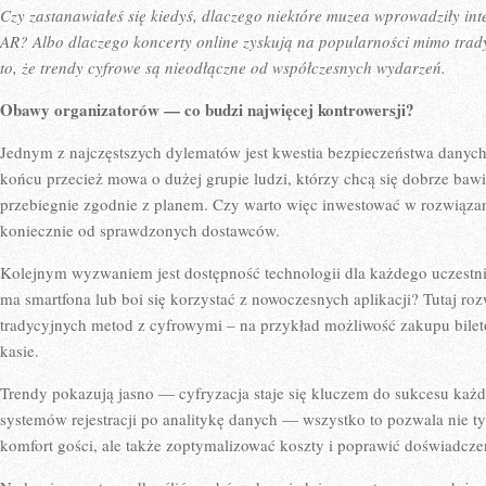
Czy zastanawiałeś się kiedyś, dlaczego niektóre muzea wprowadziły int
AR? Albo dlaczego koncerty online zyskują na popularności mimo trad
to, że trendy cyfrowe są nieodłączne od współczesnych wydarzeń.
Obawy organizatorów — co budzi najwięcej kontrowersji?
Jednym z najczęstszych dylematów jest kwestia bezpieczeństwa danyc
końcu przecież mowa o dużej grupie ludzi, którzy chcą się dobrze bawi
przebiegnie zgodnie z planem. Czy warto więc inwestować w rozwiąza
koniecznie od sprawdzonych dostawców.
Kolejnym wyzwaniem jest dostępność technologii dla każdego uczestni
ma smartfona lub boi się korzystać z nowoczesnych aplikacji? Tutaj r
tradycyjnych metod z cyfrowymi – na przykład możliwość zakupu biletó
kasie.
Trendy pokazują jasno — cyfryzacja staje się kluczem do sukcesu każ
systemów rejestracji po analitykę danych — wszystko to pozwala nie t
komfort gości, ale także zoptymalizować koszty i poprawić doświadcze