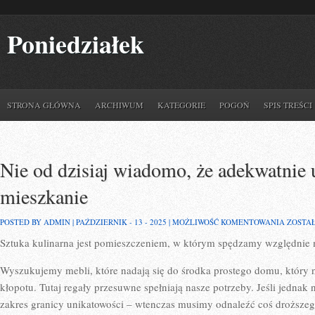
Poniedziałek
STRONA GŁÓWNA
ARCHIWUM
KATEGORIE
POGOŃ
SPIS TREŚCI
Nie od dzisiaj wiadomo, że adekwatni
mieszkanie
NIE
POSTED BY ADMIN | PAŹDZIERNIK - 13 - 2025 |
MOŻLIWOŚĆ KOMENTOWANIA
ZOSTA
OD
Sztuka kulinarna jest pomieszczeniem, w którym spędzamy względnie
DZISIAJ
WIADO
ŻE
Wyszukujemy mebli, które nadają się do środka prostego domu, który 
ADEKW
UMEBL
kłopotu. Tutaj regały przesuwne spełniają nasze potrzeby. Jeśli jedna
MIESZ
zakres granicy unikatowości – wtenczas musimy odnaleźć coś droższe