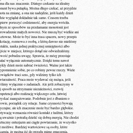
 ma dla nas znaczenie. Dlatego czekanie na idealny
ment bywa pułapką. Można długo czekać, aż przyjdzie
ota na zmianę, a ona nie nadejdzie, jeśli każdy dzień
dzie wyglądał dokładnie tak samo. Czasem trzeba
jpierw poruszyć codzienność, aby energia wróciła.
dnym ze sposobów na przełamanie monotonii jest
rowadzenie małych nowości. Nie muszą być wielkie ani
sztowne. Może to być inna trasa spaceru, nowy przepis
 kolację, rozmowa z osobą, z którą dawno nie mieliśmy
ntaktu, nauka jednej praktycznej umiejętności albo
jście w miejsce, którego dotąd nie odwiedzaliśmy.
wość pobudza uwagę. Sprawia, że mózg przestaje
iałać wyłącznie automatycznie. Dzięki temu nawet
ykły dzień może nabrać świeżości. Ważne jest także
zypomnienie sobie, po co robimy pewne rzeczy. Wiele
owiązków traci sens, gdy widzimy tylko ich
wtarzalność. Praca może wydawać się nużąca, jeśli
ślimy wyłącznie o zadaniach. Ale jeśli zobaczymy w
ej sposób na utrzymanie niezależności, rozwój
petencji albo realizację większego celu, łatwiej
zyskać zaangażowanie. Podobnie jest z dbaniem o
rowie, porządek czy relacje. Same czynności bywają
yczajne, ale ich znaczenie może być bardzo głębokie.
tywację wzmacnia również kontakt z ludźmi, którzy
ą uważnie i potrafią dzielić się dobrą energią. Nie chodzi
sztuczny entuzjazm ani ciągłe powtarzanie, że wszystko
st możliwe. Bardziej wartościowe są osoby, które
kazują, że można iść do przodu mimo zmęczenia,