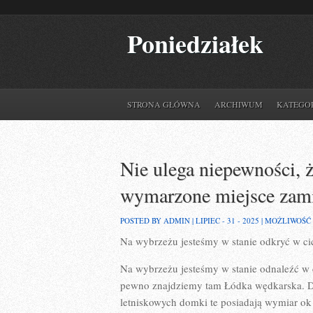
Poniedziałek
STRONA GŁÓWNA
ARCHIWUM
KATEGO
Nie ulega niepewności, 
wymarzone miejsce zam
POSTED BY ADMIN | LIPIEC - 31 - 2025 |
MOŻLIWOŚĆ
Na wybrzeżu jesteśmy w stanie odkryć w c
Na wybrzeżu jesteśmy w stanie odnaleźć w
pewno znajdziemy tam Łódka wędkarska. D
letniskowych domki te posiadają wymiar ok