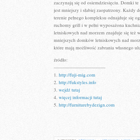
zaczynają się od osiemdziesięciu. Domki t
jest mniejszy i słabiej zaopatrzony. Każd
terenie pełnego kompleksu odnajduje się og
ruchomy grill i w pełni wyposażona kuchn
letniskowych nad morzem znajduje się też wie
mniejszych domków letniskowych nad morze
które mają możliwość zabrania własnego ul
źródło:
———————————
1.
http://fuji-mig.com
2.
http://fukstyles.info
3.
wejdź tutaj
4.
więcej informacji tutaj
5.
http://furniturebydezign.com