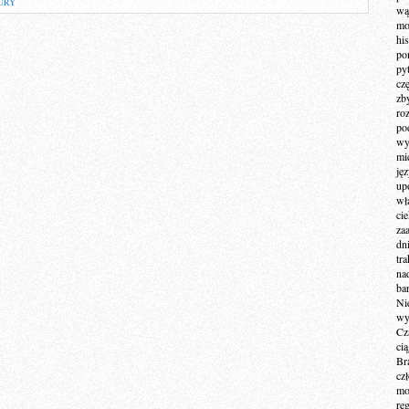
URY
wą
mo
hi
po
py
cz
zb
ro
po
wy
mi
ję
up
wł
ci
za
dn
tr
na
ba
Ni
wy
Cz
ci
Br
cz
mo
re