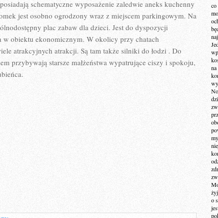
GŁOWIE
e posiadają schematyczne wyposażenie zaledwie aneks kuchenny
co
WYMARZONE
mo
y domek jest osobno ogrodzony wraz z miejscem parkingowym. Na
MIEJSCE
och
ZAMIESZKANIA
ólnodostępny plac zabaw dla dzieci. Jest do dyspozycji
bę
na
ia w obiektu ekonomicznym. W okolicy przy chatach
Je
le atrakcyjnych atrakcji. Są tam także silniki do łodzi . Do
wp
ko
m przybywają starsze małżeństwa wypatrujące ciszy i spokoju,
na
ubieńca.
ko
wy
No
dz
zw
pr
ob
po
my
ni
kom
od
zd
zw
Mo
żyj
o 
je
po