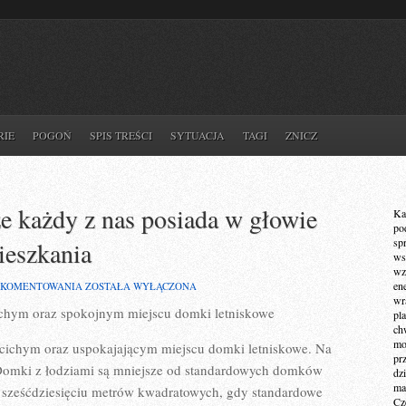
RIE
POGOŃ
SPIS TREŚCI
SYTUACJA
TAGI
ZNICZ
że każdy z nas posiada w głowie
Ka
po
sp
ieszkania
ws
wz
NIE
en
 KOMENTOWANIA
ZOSTAŁA WYŁĄCZONA
ULEGA
wr
ichym oraz spokojnym miejscu domki letniskowe
NIEPEWNOŚCI,
pla
ŻE
ch
KAŻDY
mot
 cichym oraz uspokajającym miejscu domki letniskowe. Na
Z
pr
NAS
omki z łodziami są mniejsze od standardowych domków
dz
POSIADA
ma
 sześćdziesięciu metrów kwadratowych, gdy standardowe
W
Cz