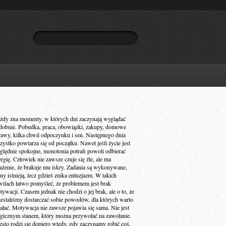
żdy zna momenty, w których dni zaczynają wyglądać
dobnie. Pobudka, praca, obowiązki, zakupy, domowe
rawy, kilka chwil odpoczynku i sen. Następnego dnia
zystko powtarza się od początku. Nawet jeśli życie jest
ględnie spokojne, monotonia potrafi powoli odbierać
ergię. Człowiek nie zawsze czuje się źle, ale ma
ażenie, że brakuje mu iskry. Zadania są wykonywane,
ny istnieją, lecz gdzieś znika entuzjazm. W takich
wilach łatwo pomyśleć, że problemem jest brak
ywacji. Czasem jednak nie chodzi o jej brak, ale o to, że
zestaliśmy dostarczać sobie powodów, dla których warto
iałać. Motywacja nie zawsze pojawia się sama. Nie jest
gicznym stanem, który można przywołać na zawołanie.
ęsto rodzi się dopiero wtedy, gdy zaczynamy robić coś,