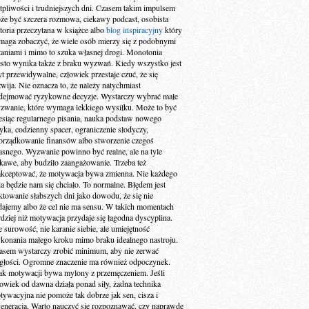
tpliwości i trudniejszych dni. Czasem takim impulsem
że być szczera rozmowa, ciekawy podcast, osobista
storia przeczytana w książce albo
blog inspiracyjny
który
maga zobaczyć, że wiele osób mierzy się z podobnymi
taniami i mimo to szuka własnej drogi. Monotonia
ęsto wynika także z braku wyzwań. Kiedy wszystko jest
yt przewidywalne, człowiek przestaje czuć, że się
zwija. Nie oznacza to, że należy natychmiast
dejmować ryzykowne decyzje. Wystarczy wybrać małe
zwanie, które wymaga lekkiego wysiłku. Może to być
esiąc regularnego pisania, nauka podstaw nowego
zyka, codzienny spacer, ograniczenie słodyczy,
orządkowanie finansów albo stworzenie czegoś
asnego. Wyzwanie powinno być realne, ale na tyle
ekawe, aby budziło zaangażowanie. Trzeba też
akceptować, że motywacja bywa zmienna. Nie każdego
ia będzie nam się chciało. To normalne. Błędem jest
aktowanie słabszych dni jako dowodu, że się nie
dajemy albo że cel nie ma sensu. W takich momentach
rdziej niż motywacja przydaje się łagodna dyscyplina.
e surowość, nie karanie siebie, ale umiejętność
konania małego kroku mimo braku idealnego nastroju.
asem wystarczy zrobić minimum, aby nie zerwać
ągłości. Ogromne znaczenie ma również odpoczynek.
ak motywacji bywa mylony z przemęczeniem. Jeśli
łowiek od dawna działa ponad siły, żadna technika
tywacyjna nie pomoże tak dobrze jak sen, cisza i
generacja. Warto nauczyć się rozpoznawać, czy naprawdę