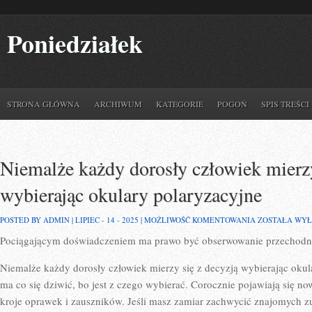
Poniedziałek
STRONA GŁÓWNA
ARCHIWUM
KATEGORIE
POGOŃ
SPIS TREŚCI
Niemalże każdy dorosły człowiek mierzy
wybierając okulary polaryzacyjne
NIEMALŻE
POSTED BY ADMIN | LIPIEC - 14 - 2025 |
MOŻLIWOŚĆ KOMENTOWANIA
ZOSTAŁA WY
KAŻDY
Pociągającym doświadczeniem ma prawo być obserwowanie przechodni
DOROSŁY
CZŁOWIEK
MIERZY
Niemalże każdy dorosły człowiek mierzy się z decyzją wybierając oku
SIĘ
Z
ma co się dziwić, bo jest z czego wybierać. Corocznie pojawiają się n
TRUDNOŚCIĄ
kroje oprawek i zauszników. Jeśli masz zamiar zachwycić znajomych 
WYBIERAJĄC