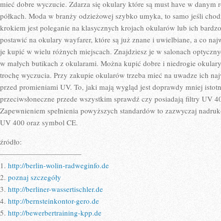
OKULARY
mieć dobre wyczucie. Zdarza się okulary które są must have w danym r
POLARYZACYJ
półkach. Moda w branży odzieżowej szybko umyka, to samo jeśli chod
krokiem jest poleganie na klasycznych krojach okularów lub ich bard
postawić na okulary wayfarer, które są już znane i uwielbiane, a co 
je kupić w wielu różnych miejscach. Znajdziesz je w salonach optyczny
w małych butikach z okularami. Można kupić dobre i niedrogie okulary 
trochę wyczucia. Przy zakupie okularów trzeba mieć na uwadze ich na
przed promieniami UV. To, jaki mają wygląd jest doprawdy mniej istot
przeciwsłoneczne przede wszystkim sprawdź czy posiadają filtry UV 4
Zapewnieniem spełnienia powyższych standardów to zazwyczaj nadruk
UV 400 oraz symbol CE.
źródło:
———————————
1.
http://berlin-wolin-radweginfo.de
2.
poznaj szczegóły
3.
http://berliner-wassertischler.de
4.
http://bernsteinkontor-gero.de
5.
http://bewerbertraining-kpp.de