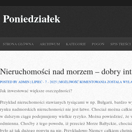
Poniedziałek
STRONA GŁÓWNA
ARCHIWUM
KATEGORIE
POGOŃ
SPIS TREŚCI
Nieruchomości nad morzem – dobry int
NIERUCHOMOŚC
POSTED BY ADMIN | LIPIEC - 7 - 2025 |
MOŻLIWOŚĆ KOMENTOWANIA
ZOSTAŁA WYŁ
NAD
Jak inwestować większe oszczędności?
MORZEM
–
DOBRY
Przykład nieruchomości stawianych tysiącami w np. Bułgarii, bardzo w
INTERES?
rynku nadmorskich nieruchomości nie jest łatwe. Chociaż można całkie
w dalszym ciągu podejmujemy wielkie ryzyko. Można powiedzieć, że w 
odmienna. Choćby z tego powodu, iż przecież Morze Bałtyckie, chociaż
było aż tak dużego popytu na nie. Przykładowo Niemcy całkiem chętn