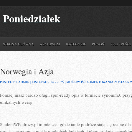
Poniedziałek
STRONA GŁÓWNA
ARCHIWUM
KATEGORIE
POGOŃ
SPIS TREŚCI
Norwegia i Azja
NORWEGIA
POSTED BY ADMIN | LISTOPAD - 14 - 2025 |
MOŻLIWOŚĆ KOMENTOWANIA
ZOSTAŁA 
I
AZJA
Poniżej masz bardzo długi, spin-ready opis w formacie synonim3, prz
unikalnych wersji:
StudentWPodrozy.pl to miejsce, gdzie tanie podróże stają się realne d
serwis stworzony z myślą o młodych ludziach, którzy szukają sposobó