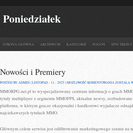
Poniedziałek
STRONA GŁÓWNA
ARCHIWUM
KATEGORIE
POGOŃ
SPIS TREŚCI
Nowości i Premiery
NOWOŚCI
POSTED BY ADMIN | LISTOPAD - 11 - 2025 |
MOŻLIWOŚĆ KOMENTOWANIA
ZOSTAŁA 
I
MMORPG.net.pl to wyspecjalizowany centrum informacji o grach MMO
PREMIERY
tytuły multiplayer z segmentu MMOFPS, aktualne newsy, rozbudowane r
platforma, w którym gracze okazjonalni i hardkorowi wyjadacze odnajd
najciekawszych tytułach MMO.
Głównym celem serwisu jest odfiltrowanie marketingowego szumu na