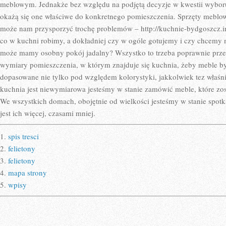
meblowym. Jednakże bez względu na podjętą decyzje w kwestii wyboru
okażą się one właściwe do konkretnego pomieszczenia. Sprzęty meblo
może nam przysporzyć trochę problemów – http://kuchnie-bydgoszcz.in
co w kuchni robimy, a dokładniej czy w ogóle gotujemy i czy chcemy 
może mamy osobny pokój jadalny? Wszystko to trzeba poprawnie prze
wymiary pomieszczenia, w którym znajduje się kuchnia, żeby meble by
dopasowane nie tylko pod względem kolorystyki, jakkolwiek tez właś
kuchnia jest niewymiarowa jesteśmy w stanie zamówić meble, które zos
We wszystkich domach, obojętnie od wielkości jesteśmy w stanie sp
jest ich więcej, czasami mniej.
1.
spis tresci
2.
felietony
3.
felietony
4.
mapa strony
5.
wpisy