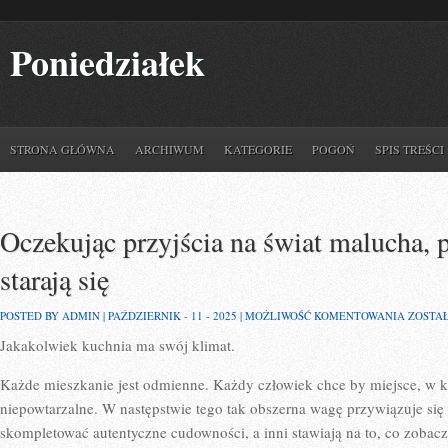
Poniedziałek
STRONA GŁÓWNA
ARCHIWUM
KATEGORIE
POGOŃ
SPIS TREŚCI
Oczekując przyjścia na świat malucha, p
starają się
OCZEK
POSTED BY ADMIN | PAŹDZIERNIK - 11 - 2025 |
MOŻLIWOŚĆ KOMENTOWANIA
ZOSTA
PRZYJŚ
Jakakolwiek kuchnia ma swój klimat.
NA
ŚWIAT
MALUC
Każde mieszkanie jest odmienne. Każdy człowiek chce by miejsce, w 
PRZYSZ
RODZI
niepowtarzalne. W następstwie tego tak obszerna wagę przywiązuje się
STARAJ
skompletować autentyczne cudowności, a inni stawiają na to, co zobacz
SIĘ