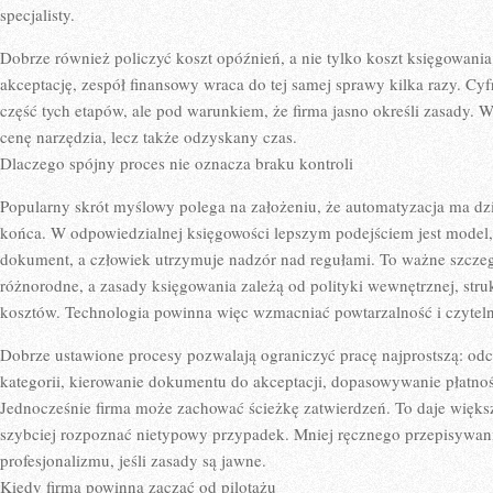
specjalisty.
Dobrze również policzyć koszt opóźnień, a nie tylko koszt księgowania
akceptację, zespół finansowy wraca do tej samej sprawy kilka razy. C
część tych etapów, ale pod warunkiem, że firma jasno określi zasady. W
cenę narzędzia, lecz także odzyskany czas.
Dlaczego spójny proces nie oznacza braku kontroli
Popularny skrót myślowy polega na założeniu, że automatyzacja ma dz
końca. W odpowiedzialnej księgowości lepszym podejściem jest model
dokument, a człowiek utrzymuje nadzór nad regułami. To ważne szcze
różnorodne, a zasady księgowania zależą od polityki wewnętrznej, stru
kosztów. Technologia powinna więc wzmacniać powtarzalność i czyteln
Dobrze ustawione procesy pozwalają ograniczyć pracę najprostszą: od
kategorii, kierowanie dokumentu do akceptacji, dopasowywanie płatnoś
Jednocześnie firma może zachować ścieżkę zatwierdzeń. To daje więks
szybciej rozpoznać nietypowy przypadek. Mniej ręcznego przepisywani
profesjonalizmu, jeśli zasady są jawne.
Kiedy firma powinna zacząć od pilotażu