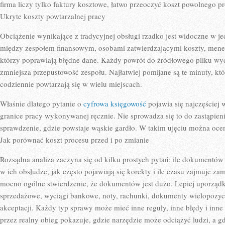
firma liczy tylko faktury kosztowe, łatwo przeoczyć koszt powolnego p
Ukryte koszty powtarzalnej pracy
Obciążenie wynikające z tradycyjnej obsługi rzadko jest widoczne w je
między zespołem finansowym, osobami zatwierdzającymi koszty, mene
którzy poprawiają błędne dane. Każdy powrót do źródłowego pliku wyda
zmniejsza przepustowość zespołu. Najłatwiej pomijane są te minuty, któ
codziennie powtarzają się w wielu miejscach.
Właśnie dlatego pytanie o
cyfrowa księgowość
pojawia się najczęściej 
granice pracy wykonywanej ręcznie. Nie sprowadza się to do zastąpieni
sprawdzenie, gdzie powstaje wąskie gardło. W takim ujęciu można ocen
Jak porównać koszt procesu przed i po zmianie
Rozsądna analiza zaczyna się od kilku prostych pytań: ile dokumentów tr
w ich obsłudze, jak często pojawiają się korekty i ile czasu zajmuje z
mocno ogólne stwierdzenie, że dokumentów jest dużo. Lepiej uporząd
sprzedażowe, wyciągi bankowe, noty, rachunki, dokumenty wielopozy
akceptacji. Każdy typ sprawy może mieć inne reguły, inne błędy i inne 
przez realny obieg pokazuje, gdzie narzędzie może odciążyć ludzi, a g