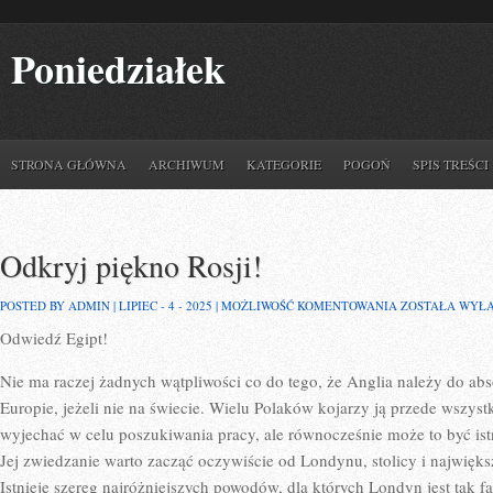
Poniedziałek
STRONA GŁÓWNA
ARCHIWUM
KATEGORIE
POGOŃ
SPIS TREŚCI
Odkryj piękno Rosji!
ODKRYJ
POSTED BY ADMIN | LIPIEC - 4 - 2025 |
MOŻLIWOŚĆ KOMENTOWANIA
ZOSTAŁA WYŁ
PIĘKNO
Odwiedź Egipt!
ROSJI!
Nie ma raczej żadnych wątpliwości co do tego, że Anglia należy do ab
Europie, jeżeli nie na świecie. Wielu Polaków kojarzy ją przede wszy
wyjechać w celu poszukiwania pracy, ale równocześnie może to być istn
Jej zwiedzanie warto zacząć oczywiście od Londynu, stolicy i najwięks
Istnieje szereg najróżniejszych powodów, dla których Londyn jest tak