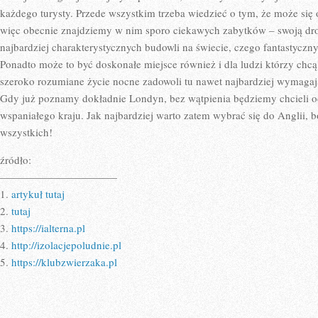
każdego turysty. Przede wszystkim trzeba wiedzieć o tym, że może się 
więc obecnie znajdziemy w nim sporo ciekawych zabytków – swoją drogą
najbardziej charakterystycznych budowli na świecie, czego fantastycz
Ponadto może to być doskonałe miejsce również i dla ludzi którzy chcą 
szeroko rozumiane życie nocne zadowoli tu nawet najbardziej wymagaj
Gdy już poznamy dokładnie Londyn, bez wątpienia będziemy chcieli od
wspaniałego kraju. Jak najbardziej warto zatem wybrać się do Anglii, bo
wszystkich!
źródło:
———————————
1.
artykuł tutaj
2.
tutaj
3.
https://ialterna.pl
4.
http://izolacjepoludnie.pl
5.
https://klubzwierzaka.pl